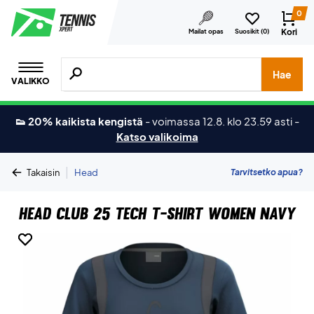
0
Kori
Mailat opas
Suosikit (
0
)
Hae tuotteita, merkkejä jne.
Hae
VALIKKO
👟 20% kaikista kengistä
-
voimassa 12.8. klo 23.59 asti
-
Katso valikoima
|
Tarvitsetko apua?
Takaisin
Head
Head Club 25 Tech T-shirt Women Navy