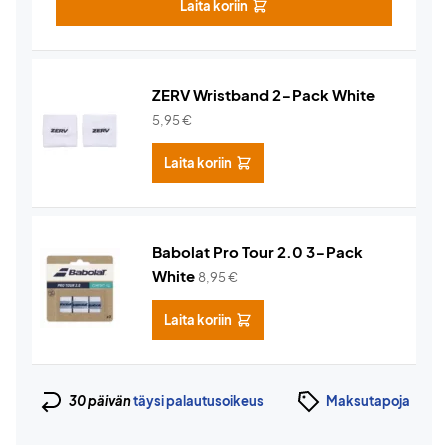
Laita koriin
ZERV Wristband 2-Pack White
5,95
€
Laita koriin
Babolat Pro Tour 2.0 3-Pack
White
8,95
€
Laita koriin
30 päivän
täysi palautusoikeus
Maksutapoja