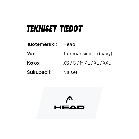
Closed Mesh
paneelit sivuilla ja hihoissa parantavat
hengittävyyttä ja takaavat optimaalisen ilmanvaihdon.
Tekniset tiedot
Pelaa tyylillä ja mukavuudella – osta Head Club 25 Tech T-
shirt Women jo tänään!
Materiaali:
100% polyesteriä.
Tuotemerkki:
Head
Väri:
Tummansininen (navy)
Koko:
XS / S / M / L / XL / XXL
Sukupuoli:
Naiset