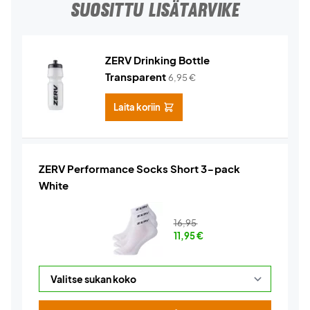
SUOSITTU LISÄTARVIKE
ZERV Drinking Bottle
Transparent
6,95
€
Laita koriin
ZERV Performance Socks Short 3-pack
White
16,95
11,95
€