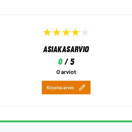
Asiakasarvio
0
/ 5
0 arviot
Kirjoita arvio