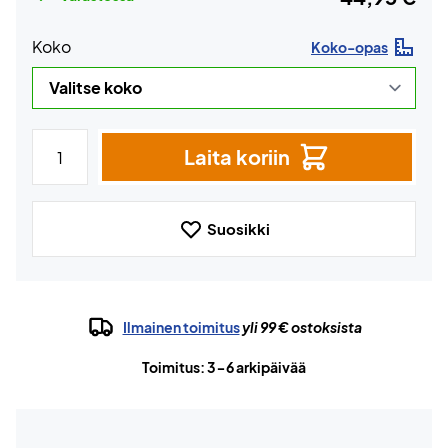
Koko
Koko-opas
Laita koriin
Suosikki
Ilmainen toimitus
yli 99 € ostoksista
Toimitus: 3-6 arkipäivää