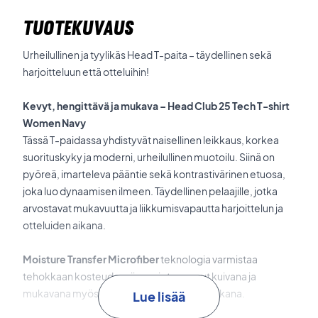
TUOTEKUVAUS
Urheilullinen ja tyylikäs Head T-paita – täydellinen sekä
harjoitteluun että otteluihin!
Kevyt, hengittävä ja mukava – Head Club 25 Tech T-shirt
Women Navy
Tässä T-paidassa yhdistyvät naisellinen leikkaus, korkea
suorituskyky ja moderni, urheilullinen muotoilu. Siinä on
pyöreä, imarteleva pääntie sekä kontrastivärinen etuosa,
joka luo dynaamisen ilmeen. Täydellinen pelaajille, jotka
arvostavat mukavuutta ja liikkumisvapautta harjoittelun ja
otteluiden aikana.
Moisture Transfer Microfiber
teknologia varmistaa
tehokkaan kosteudensiirron, joten pysyt kuivana ja
mukavana myös intensiivisten otteluiden aikana.
Lue lisää