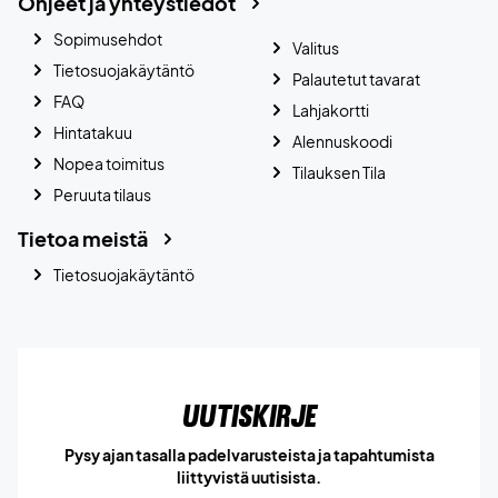
Ohjeet ja yhteystiedot
Sopimusehdot
Valitus
Tietosuojakäytäntö
Palautetut tavarat
FAQ
Lahjakortti
Hintatakuu
Alennuskoodi
Nopea toimitus
Tilauksen Tila
Peruuta tilaus
Tietoa meistä
Tietosuojakäytäntö
Uutiskirje
Pysy ajan tasalla padelvarusteista ja tapahtumista
liittyvistä uutisista.