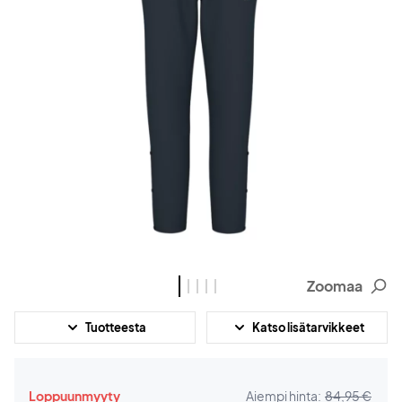
Zoomaa
Tuotteesta
Katso lisätarvikkeet
Loppuunmyyty
Aiempi hinta:
84,95 €