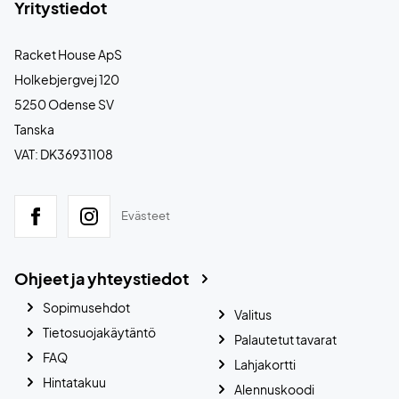
Yritystiedot
Racket House ApS
Holkebjergvej 120
5250 Odense SV
Tanska
VAT: DK36931108
Evästeet
Ohjeet ja yhteystiedot
Sopimusehdot
Valitus
Tietosuojakäytäntö
Palautetut tavarat
FAQ
Lahjakortti
Hintatakuu
Alennuskoodi