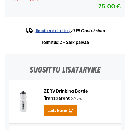
25,00 €
Ilmainen toimitus
yli 99 € ostoksista
Toimitus: 3-6 arkipäivää
SUOSITTU LISÄTARVIKE
ZERV Drinking Bottle
Transparent
6,95
€
Laita koriin