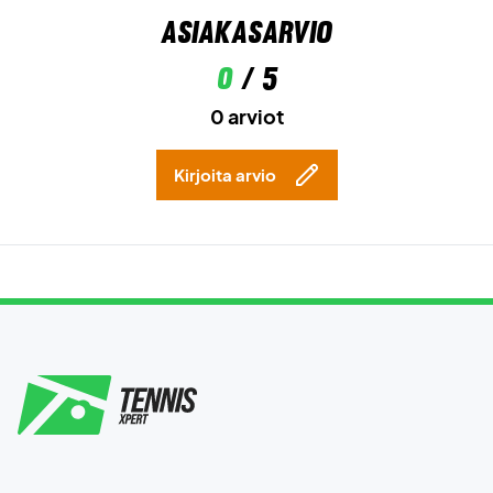
Asiakasarvio
0
/ 5
0 arviot
Kirjoita arvio