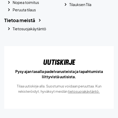
Nopea toimitus
Tilauksen Tila
Peruuta tilaus
Tietoa meistä
Tietosuojakäytäntö
Uutiskirje
Pysy ajan tasalla padelvarusteista ja tapahtumista
liittyvistä uutisista.
Tilaa uutiskirje alla. Suostumus voidaan peruuttaa. Kun
rekisteröidyt, hyväksyt meidän
tietosuojakäytäntö.