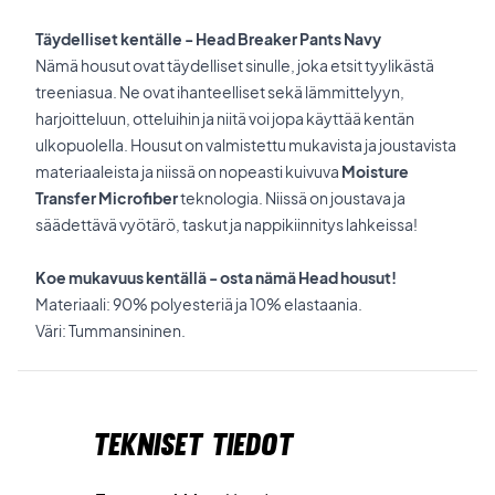
Täydelliset kentälle - Head Breaker Pants Navy
Nämä housut ovat täydelliset sinulle, joka etsit tyylikästä
treeniasua. Ne ovat ihanteelliset sekä lämmittelyyn,
harjoitteluun, otteluihin ja niitä voi jopa käyttää kentän
ulkopuolella. Housut on valmistettu mukavista ja joustavista
materiaaleista ja niissä on nopeasti kuivuva
Moisture
Transfer Microfiber
teknologia. Niissä on joustava ja
säädettävä vyötärö, taskut ja nappikiinnitys lahkeissa!
Koe mukavuus kentällä - osta nämä Head housut!
Materiaali: 90% polyesteriä ja 10% elastaania.
Väri: Tummansininen.
Tekniset tiedot