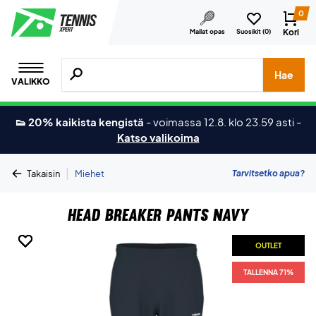
0
Kori
Mailat opas
Suosikit (
0
)
Hae tuotteita, merkkejä jne.
Hae
VALIKKO
👟 20% kaikista kengistä
-
voimassa 12.8. klo 23.59 asti
-
Katso valikoima
|
Tarvitsetko apua?
Takaisin
Miehet
Head Breaker Pants Navy
OUTLET
OUTLET
OUTLET
OUTLET
OUTLET
TALLENNA 71%
TALLENNA 71%
TALLENNA 71%
TALLENNA 71%
TALLENNA 71%