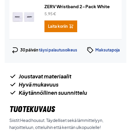
ZERV Wristband 2-Pack White
5,95
€
Laita koriin
30 päivän
täysi palautusoikeus
Maksutapoja
Joustavat materiaalit
Hyvä mukavuus
Käytännöllinen suunnittelu
TUOTEKUVAUS
Siistit Head housut. Täydelliset sekä lämmittelyyn,
harjoitteluun, otteluihin että kentän ulkopuolelle!