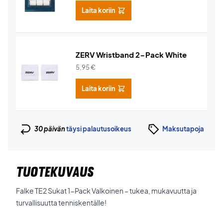
Laita koriin
ZERV Wristband 2-Pack White
5,95
€
Laita koriin
30 päivän
täysi palautusoikeus
Maksutapoja
TUOTEKUVAUS
Falke TE2 Sukat 1-Pack Valkoinen – tukea, mukavuutta ja
turvallisuutta tenniskentälle!