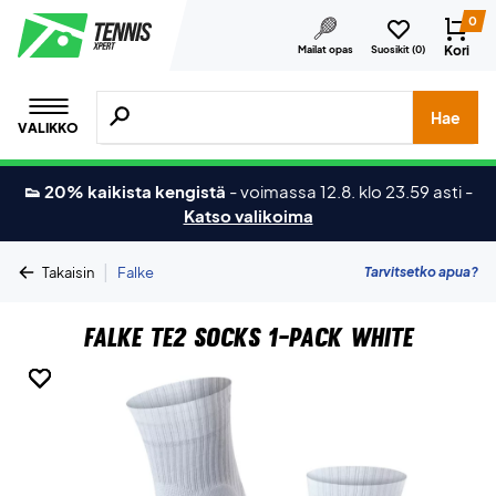
0
Kori
Mailat opas
Suosikit (
0
)
Hae tuotteita, merkkejä jne.
Hae
VALIKKO
👟 20% kaikista kengistä
-
voimassa 12.8. klo 23.59 asti
-
Katso valikoima
|
Tarvitsetko apua?
Takaisin
Falke
Falke TE2 Socks 1-Pack White