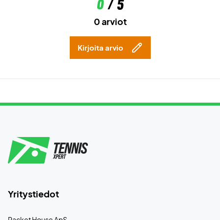
0
/ 5
0 arviot
Kirjoita arvio
Yritystiedot
Racket House ApS