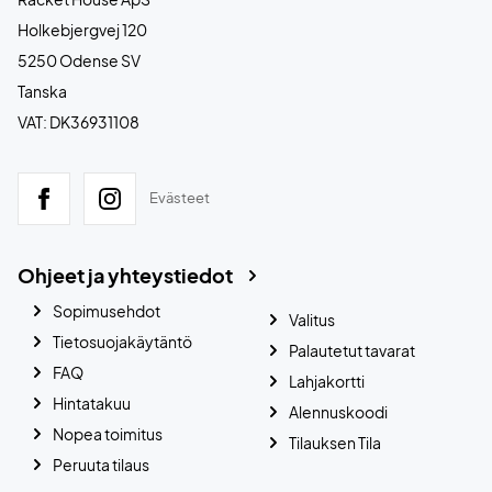
Holkebjergvej 120
5250 Odense SV
Tanska
VAT: DK36931108
Evästeet
Ohjeet ja yhteystiedot
Sopimusehdot
Valitus
Tietosuojakäytäntö
Palautetut tavarat
FAQ
Lahjakortti
Hintatakuu
Alennuskoodi
Nopea toimitus
Tilauksen Tila
Peruuta tilaus