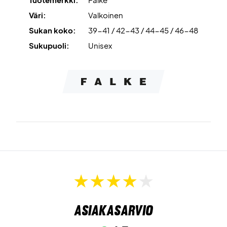
Väri: Valkoinen.
Väri:
Valkoinen
Materiaali: 42% polypropeeni, 26% polyamidi, 20%
Sukan koko:
39-41 / 42-43 / 44-45 / 46-48
puuvilla, 10% akryyli, 2% elastaani.
Sukupuoli:
Unisex
Asiakasarvio