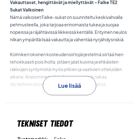
Vakauttavat, hengittävät ja miellyttävät – Falke TE2
Sukat Valkoinen
Nämä valkoiset Falke-sukat on suunniteltu keskivahvalla
pehmusteella, joka tarjoaa erinomaista tukea ja suojaa
nopeissa ja räjähtävissä liikkeissä kentällä. Erityinen neulos
nilkan ympärillä lisää vakautta ja vähentää nyrjähdysriskiä.
Kolmikerroksinen kosteudensiirtojärjestelmä siirtää hien
tehokkaasti pois iholta, pitäen jalat kuivina ja ehkäisten
rakkojen syntymistä myös pitkien ja vaativien otteluiden
aikana. Anatominen oikea/vasen muotoilu takaa
täydellisen istuvuuden ja mukavuuden kengissä.
Lue lisää
Pehmeä puuvillasekoite tuntuu miellyttävältä ihoa vasten ja
imee kosteuden tehokkaasti. Täydelliset sukat sekä koville
kentille että sisäpeleihin.
Tekniset tiedot
Pelaa vakaasti ja mukavasti – tilaa Falke TE2 -
tennissukkasi jo tänään!
Tuotemerkki:
Falke