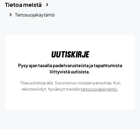
Tietoa meistä
Tietosuojakäytäntö
Uutiskirje
Pysy ajan tasalla padelvarusteista ja tapahtumista
liittyvistä uutisista.
Tilaa uutiskirje alla. Suostumus voidaan peruuttaa. Kun
rekisteröidyt, hyväksyt meidän
tietosuojakäytäntö.