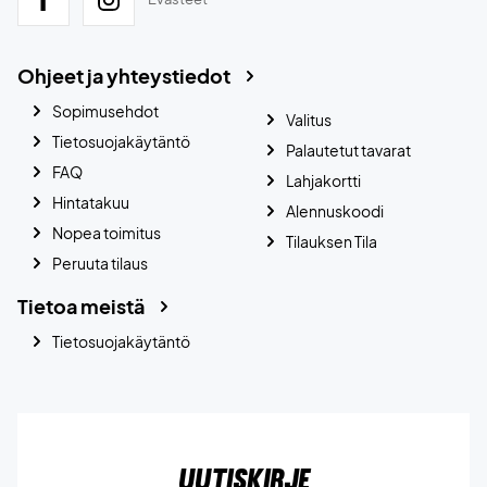
Ohjeet ja yhteystiedot
Sopimusehdot
Valitus
Tietosuojakäytäntö
Palautetut tavarat
FAQ
Lahjakortti
Hintatakuu
Alennuskoodi
Nopea toimitus
Tilauksen Tila
Peruuta tilaus
Tietoa meistä
Tietosuojakäytäntö
Uutiskirje