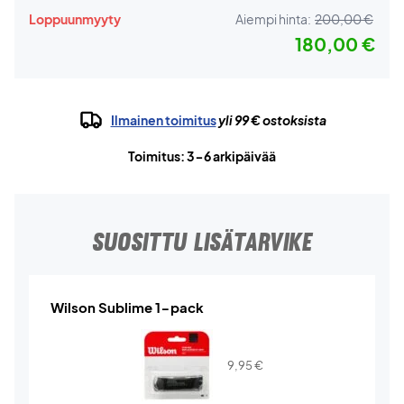
Loppuunmyyty
Aiempi hinta:
200,00 €
180,00 €
Ilmainen toimitus
yli 99 € ostoksista
Toimitus: 3-6 arkipäivää
SUOSITTU LISÄTARVIKE
Wilson Sublime 1-pack
9,95
€