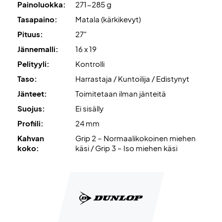
Painoluokka:
271-285 g
Tasapaino:
Matala (kärkikevyt)
Pituus:
27"
Jännemalli:
16 x 19
Pelityyli:
Kontrolli
Taso:
Harrastaja / Kuntoilija / Edistynyt
Jänteet:
Toimitetaan ilman jänteitä
Suojus:
Ei sisälly
Profiili:
24 mm
Kahvan
Grip 2 – Normaalikokoinen miehen
koko:
käsi / Grip 3 – Iso miehen käsi