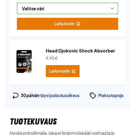
Laita koriin
Head Djokovic Shock Absorber
9,95
€
Laita koriin
30 päivän
täysi palautusoikeus
Maksutapoja
TUOTEKUVAUS
Hyvä kontrollimaila, joka ei tingi myöskään voimasta ja