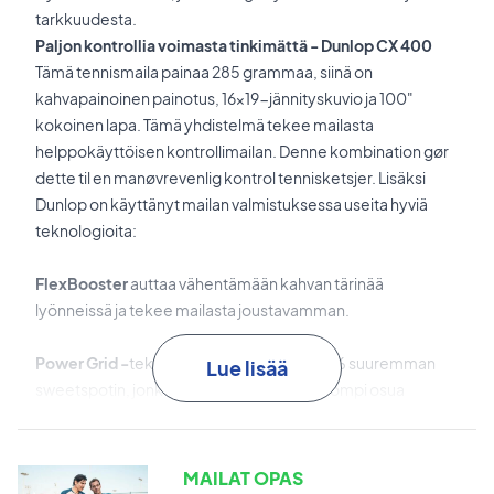
tarkkuudesta.
Paljon kontrollia voimasta tinkimättä - Dunlop CX 400
Tämä tennismaila painaa 285 grammaa, siinä on
kahvapainoinen painotus, 16x19-jännityskuvio ja 100"
kokoinen lapa. Tämä yhdistelmä tekee mailasta
helppokäyttöisen kontrollimailan. Denne kombination gør
dette til en manøvrevenlig kontrol tennisketsjer. Lisäksi
Dunlop on käyttänyt mailan valmistuksessa useita hyviä
teknologioita:
FlexBooster
auttaa vähentämään kahvan tärinää
lyönneissä ja tekee mailasta joustavamman.
Power Grid -
teknologia antaa mailalle 30% suuremman
Lue lisää
sweetspotin, jonka ansiosta sinun on helpompi osua
puhtaasti palloon.
Sonic Core
parantaa mailan tärinänvaimennusta 37%
MAILAT OPAS