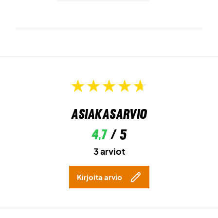
Asiakasarvio
4,7
/ 5
3 arviot
Kirjoita arvio