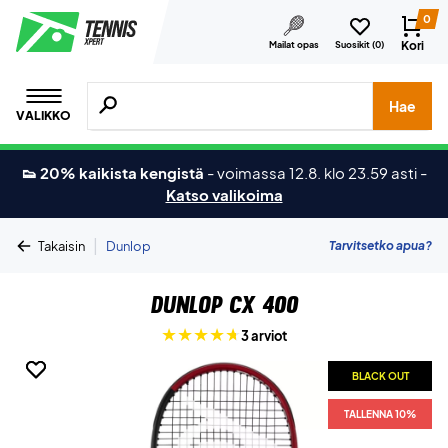
0
Kori
Mailat opas
Suosikit (
0
)
Hae tuotteita, merkkejä jne.
Hae
VALIKKO
👟 20% kaikista kengistä
-
voimassa 12.8. klo 23.59 asti
-
Katso valikoima
|
Tarvitsetko apua?
Takaisin
Dunlop
Dunlop CX 400
3 arviot
BLACK OUT
BLACK OUT
TALLENNA 10%
TALLENNA 10%