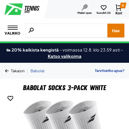
0
Kori
Mailat opas
Suosikit (
0
)
Hae tuotteita, merkkejä jne.
Hae
VALIKKO
👟 20% kaikista kengistä
-
voimassa 12.8. klo 23.59 asti
-
Katso valikoima
|
Tarvitsetko apua?
Takaisin
Babolat
Babolat Socks 3-Pack White