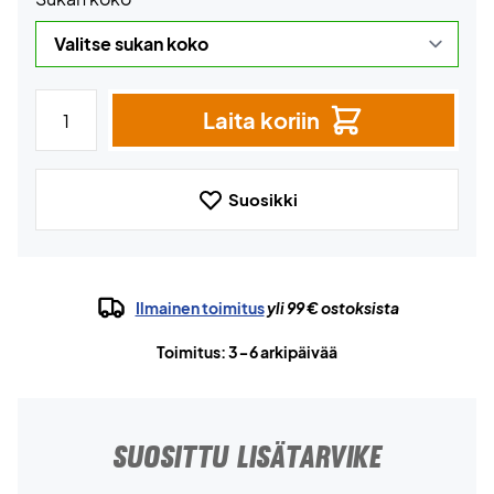
Laita koriin
Suosikki
Ilmainen toimitus
yli 99 € ostoksista
Toimitus: 3-6 arkipäivää
SUOSITTU LISÄTARVIKE