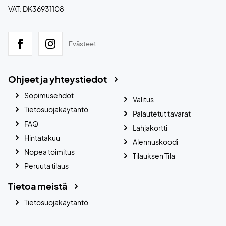
VAT: DK36931108
Evästeet
Ohjeet ja yhteystiedot
Sopimusehdot
Valitus
Tietosuojakäytäntö
Palautetut tavarat
FAQ
Lahjakortti
Hintatakuu
Alennuskoodi
Nopea toimitus
Tilauksen Tila
Peruuta tilaus
Tietoa meistä
Tietosuojakäytäntö