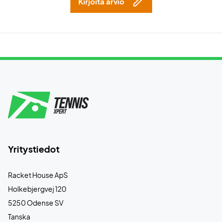
Kirjoita arvio
Yritystiedot
Racket House ApS
Holkebjergvej 120
5250 Odense SV
Tanska