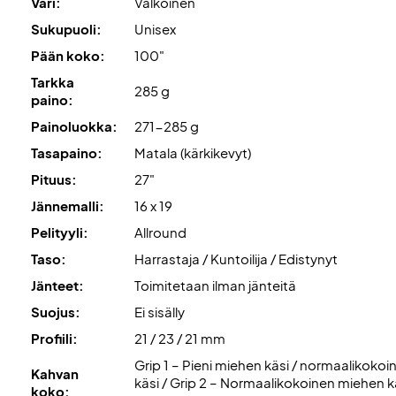
Väri:
Valkoinen
Sukupuoli:
Unisex
Pään koko:
100"
Tarkka
285 g
paino:
Painoluokka:
271-285 g
Tasapaino:
Matala (kärkikevyt)
Pituus:
27"
Jännemalli:
16 x 19
Pelityyli:
Allround
Taso:
Harrastaja / Kuntoilija / Edistynyt
Jänteet:
Toimitetaan ilman jänteitä
Suojus:
Ei sisälly
Profiili:
21 / 23 / 21 mm
Grip 1 – Pieni miehen käsi / normaalikokoi
Kahvan
käsi / Grip 2 – Normaalikokoinen miehen kä
koko: