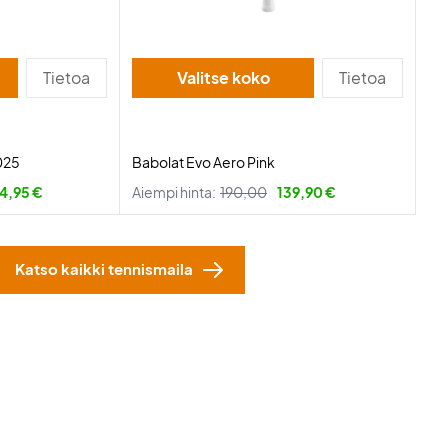
Tietoa
Valitse koko
Tietoa
2025
Babolat Evo Aero Pink
4,95 €
Aiempi hinta:
190,00
139,90 €
Katso kaikki tennismaila