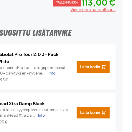
113,00 €
TALLENNA 53%
Viimeinen mahdollisuus
SUOSITTU LISÄTARVIKE
abolat Pro Tour 2.0 3-Pack
hite
Laita koriin
rinteinen Pro Tour -otegrip on saanut
.0-päivityksen - nyt ene...
Info
,95
€
ead Xtra Damp Black
ältä tenniskyynärpään aiheuttamat kivut
Laita koriin
ämän Head Xtra Da...
Info
,95
€