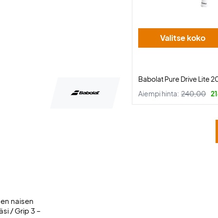
Valitse koko
Babolat Pure Drive Lite 
Aiempi hinta:
240,00
21
nen naisen
si / Grip 3 –