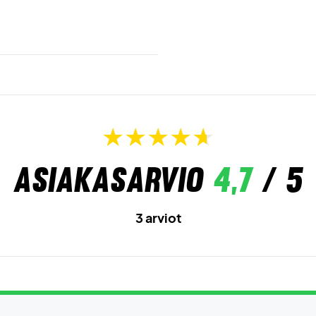
Asiakasarvio
4,7
/ 5
3 arviot