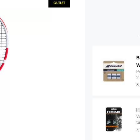
OUTLET
B
W
Pe
2
8
H
V
t
7