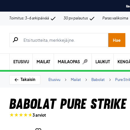
👟
Toimitus: 3-6 arkipäivää
30 pv palautus
Paras valikoima
Hae tuotteita, merkkejä jne.
Hae
ETUSIVU
MAILAT
MAILAOPAS
LAUKUT
KENG
Takaisin
Etusivu
Mailat
Babolat
Pure Stri
Babolat Pure Strike
3 arviot