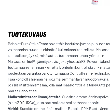
TUOTEKUVAUS
Babolat Pure Strike Team on erittäin laadukas ja monipuolinen te
voimaominaisuudet, tinkimättä kuitenkaan kontrollista. Mailassa o
suhteellisen jäykkä, mikä auttaa tuottamaan tehoa lyönteihin.
Mailassa on 16x19-jännityskuvio, joka yhdessä FSI Power -teknol
tuottamaan enemmän kierrettä lyönteihin kontrollista tinkimättä
puolestaan parantaa pallotuntumaa, ja Control Frame Technolog
lisää kontrollia hieman neliskulmaisemman lavan muodon avulla.
Jos siis etsit tennismailaa, jolla saat lisää kontrollia ja tarkkuutta 
mailaa Babolatilta!
Maila toimitetaan ilman jänteitä.
Suosittelemme jännityspalvel
(hinta 30 EUROa), jotta saat mailasta heti parhaan tehon irti.
Vinkki:
Suosittelemme tähän mailaan Babolat RPM Blast -jännettä