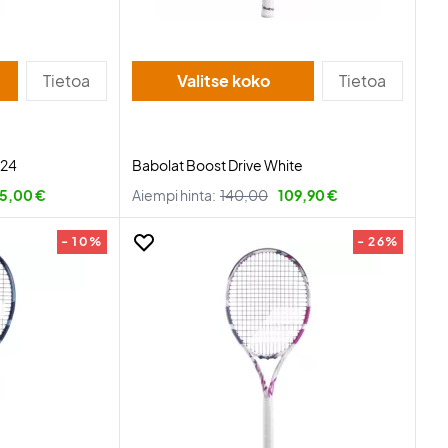
Tietoa
Valitse koko
Tietoa
024
Babolat Boost Drive White
15,00 €
Aiempi hinta:
140,00
109,90 €
- 10%
- 26%