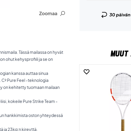
Zoomaa
30 päivä
MUUT 
nnismaila. Tässä mailassa on hyvät
n ohut kehysprofiili ja se on
ogian kanssa auttaa sinua
. C² Pure Feel -teknologia
y on kehitetty tuomaan mailaan
peliisi, kokeile Pure Strike Team -
un hankkimista oston yhteydessä
 ja 23kg:n kireyttä.