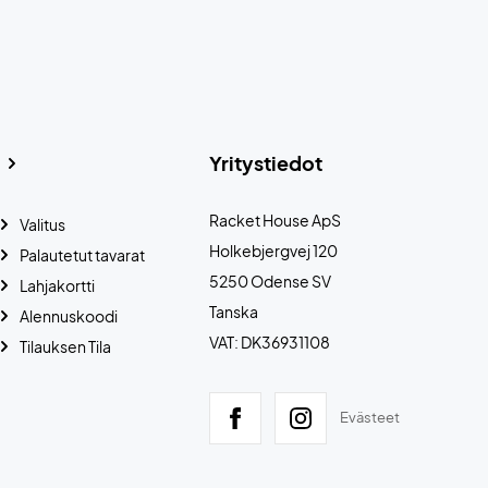
Yritystiedot
Racket House ApS
Valitus
Holkebjergvej 120
Palautetut tavarat
5250 Odense SV
Lahjakortti
Tanska
Alennuskoodi
VAT: DK36931108
Tilauksen Tila
Evästeet