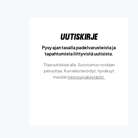
Uutiskirje
Pysy ajan tasalla padelvarusteista ja
tapahtumista liittyvistä uutisista.
Tilaa uutiskirje alla. Suostumus voidaan
peruuttaa. Kun rekisteröidyt, hyväksyt
meidän
tietosuojakäytäntö.