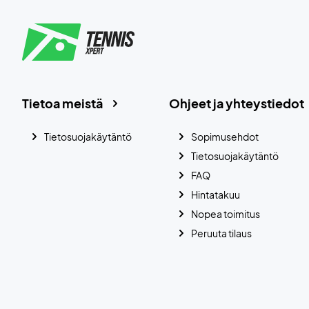
Tietoa meistä
Ohjeet ja yhteystiedot
Tietosuojakäytäntö
Sopimusehdot
Tietosuojakäytäntö
FAQ
Hintatakuu
Nopea toimitus
Peruuta tilaus