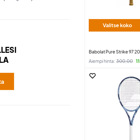
Valitse koko
LESI
Babolat Pure Strike 97 2
LA
Aiempi hinta:
300,00
1
ta