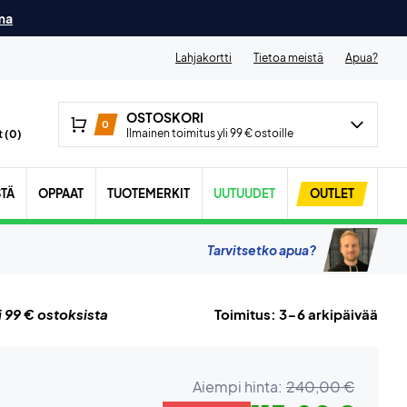
ma
Lahjakortti
Tietoa meistä
Apua?
OSTOSKORI
0
Ilmainen toimitus yli 99 € ostoille
 (
0
)
STÄ
OPPAAT
TUOTEMERKIT
UUTUUDET
OUTLET
Tarvitsetko apua?
i 99 € ostoksista
Toimitus: 3-6 arkipäivää
Aiempi hinta:
240,00 €