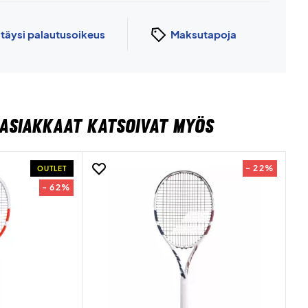
n
täysi palautusoikeus
Maksutapoja
ASIAKKAAT KATSOIVAT MYÖS
- 22%
OUTLET
- 62%