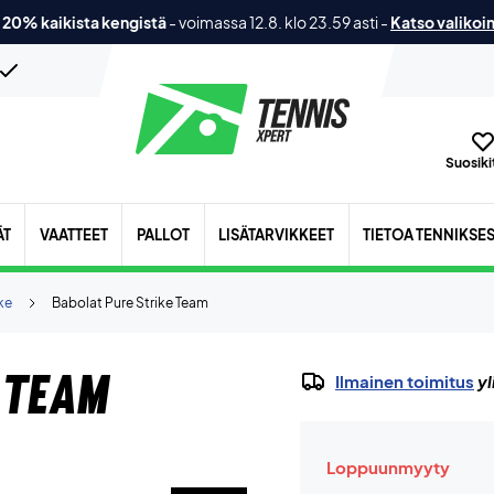
 20% kaikista kengistä
-
voimassa 12.8. klo 23.59 asti
-
Katso valikoi
Suosikit
ÄT
VAATTEET
PALLOT
LISÄTARVIKKEET
TIETOA TENNIKSE
ke
Babolat Pure Strike Team
 Team
Ilmainen toimitus
yl
Loppuunmyyty