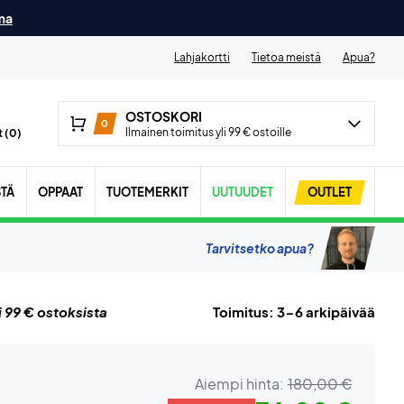
ma
Lahjakortti
Tietoa meistä
Apua?
OSTOSKORI
0
Ilmainen toimitus yli 99 € ostoille
 (
0
)
STÄ
OPPAAT
TUOTEMERKIT
UUTUUDET
OUTLET
Tarvitsetko apua?
i 99 € ostoksista
Toimitus: 3-6 arkipäivää
Aiempi hinta:
180,00 €