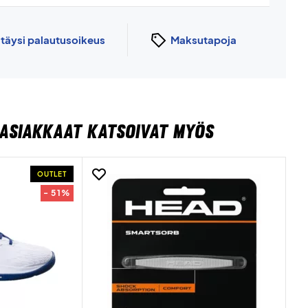
n
täysi palautusoikeus
Maksutapoja
ASIAKKAAT KATSOIVAT MYÖS
OUTLET
- 51%