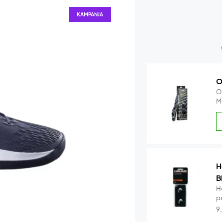
KAMPANJA
O
O
M
H
B
H
pa
9