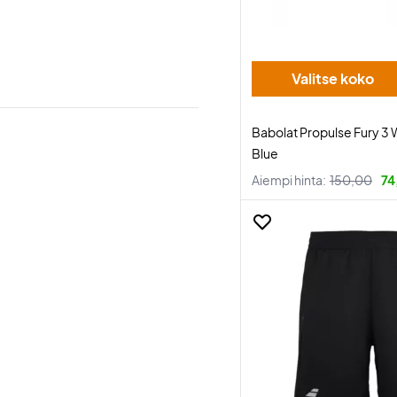
Valitse koko
Babolat Propulse Fury 3 
Blue
Aiempi hinta:
150,00
74