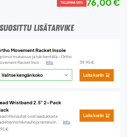
76,00 €
TALLENNA 58%
SUOSITTU LISÄTARVIKE
rtho Movement Racket Insole
ptimoi mukavuus ja tuki kentällä – Ortho
ovement Racket Inso...
Info
39,95
€
Laita koriin
ead Wristband 2.5" 2-Pack
lack
Laita koriin
ead Hikinauhat ovat laadukkaita
deltennishikinauhoja ranteisiin...
Info
,95
€