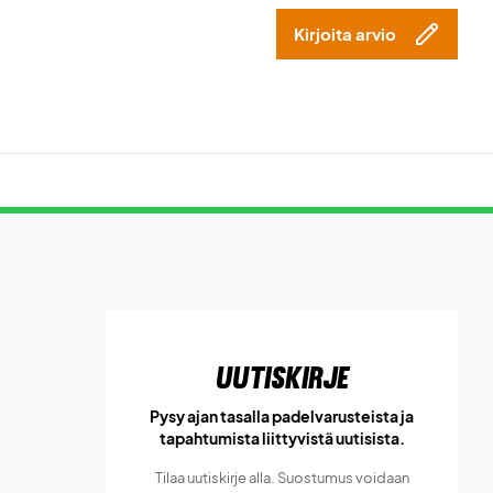
Kirjoita arvio
Uutiskirje
Pysy ajan tasalla padelvarusteista ja
tapahtumista liittyvistä uutisista.
Tilaa uutiskirje alla. Suostumus voidaan