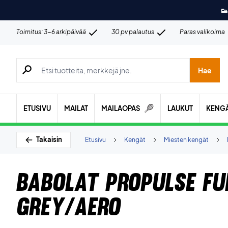
👟
Toimitus: 3-6 arkipäivää
30 pv palautus
Paras valikoima
Hae tuotteita, merkkejä jne.
Hae
ETUSIVU
MAILAT
MAILAOPAS
LAUKUT
KENG
Takaisin
Etusivu
Kengät
Miesten kengät
Babolat Propulse Fu
Grey/Aero