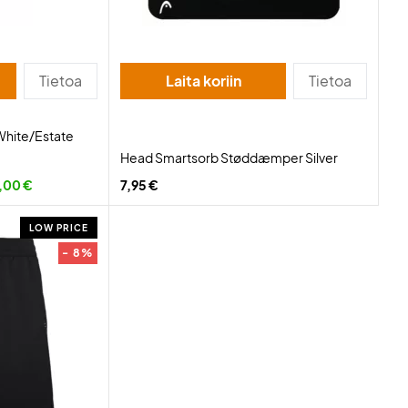
Tietoa
Laita koriin
Tietoa
White/Estate
Head Smartsorb Støddæmper Silver
,00 €
7,95 €
LOW PRICE
- 8%