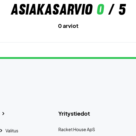
Asiakasarvio
0
/ 5
0 arviot
Yritystiedot
Racket House ApS
Valitus