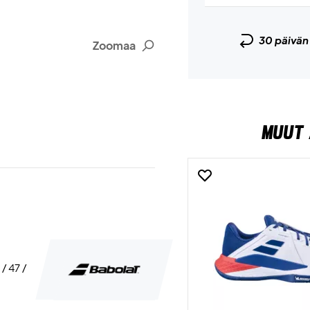
30 päivä
Zoomaa
MUUT 
 / 47 /