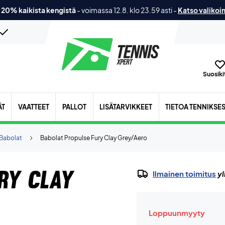
 20% kaikista kengistä
-
voimassa 12.8. klo 23.59 asti
-
Katso valikoi
Suosikit
ÄT
VAATTEET
PALLOT
LISÄTARVIKKEET
TIETOA TENNIKSE
Babolat
Babolat Propulse Fury Clay Grey/Aero
ry Clay
Ilmainen toimitus
yl
Loppuunmyyty