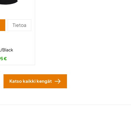
Tietoa
k/Black
95 €
Katso kaikki kengät