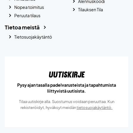
Alennuskoodi
Nopea toimitus
Tilauksen Tila
Peruuta tilaus
Tietoa meistä
Tietosuojakäytäntö
Uutiskirje
Pysy ajan tasalla padelvarusteista ja tapahtumista
liittyvistä uutisista.
Tilaa uutiskirje alla. Suostumus voidaan peruuttaa. Kun
rekisteröidyt, hyväksyt meidän
tietosuojakäytäntö.