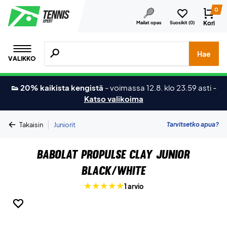
0
Kori
Mailat opas
Suosikit (
0
)
Hae tuotteita, merkkejä jne.
Hae
VALIKKO
👟 20% kaikista kengistä
-
voimassa 12.8. klo 23.59 asti
-
Katso valikoima
|
Tarvitsetko apua?
Takaisin
Juniorit
Babolat Propulse Clay Junior
Black/White
1 arvio