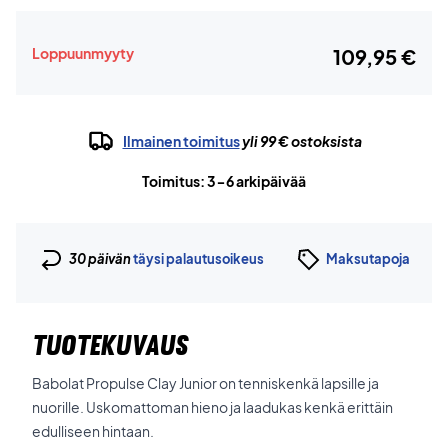
Loppuunmyyty
109,95 €
Ilmainen toimitus
yli 99 € ostoksista
Toimitus: 3-6 arkipäivää
30 päivän
täysi palautusoikeus
Maksutapoja
TUOTEKUVAUS
Babolat Propulse Clay Junior on tenniskenkä lapsille ja
nuorille. Uskomattoman hieno ja laadukas kenkä erittäin
edulliseen hintaan.