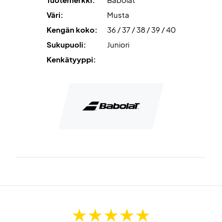
Vie pelisi seuraavalle tasolle tämän kengän avulla!
Väri:
Musta
Kenkä on valmistettu laadukkaista materiaaleista, ja siinä on
Kengän koko:
36 / 37 / 38 / 39 / 40
tyylikäs muotoilu upeissa väreissä.
Sukupuoli:
Juniori
Väri: Musta, jossa on punaisia ja valkoisia yksityiskohtia.
Kenkätyyppi:
Sopii erityisesti massakentille.