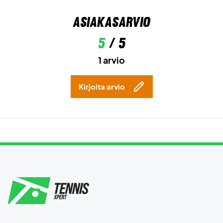
Asiakasarvio
5
/ 5
1 arvio
Kirjoita arvio