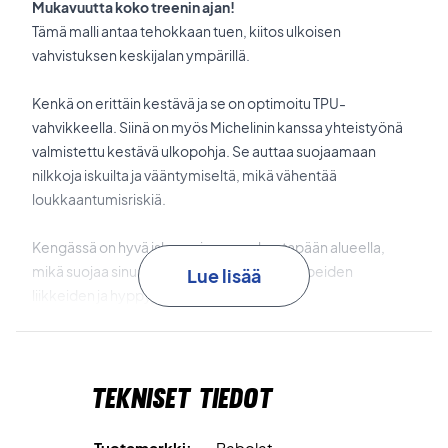
Mukavuutta koko treenin ajan!
Tämä malli antaa tehokkaan tuen, kiitos ulkoisen
vahvistuksen keskijalan ympärillä.
Kenkä on erittäin kestävä ja se on optimoitu TPU-
vahvikkeella. Siinä on myös Michelinin kanssa yhteistyönä
valmistettu kestävä ulkopohja. Se auttaa suojaamaan
nilkkoja iskuilta ja vääntymiseltä, mikä vähentää
loukkaantumisriskiä.
Kengässä on hyvä iskunvaimennus kantapään alueella,
mikä suojaa sinua iskuilta, joita tapahtuu nopeiden
Lue lisää
liikkeiden ja hyppyjen aikana.
Kenkä on hengittävä ja pitää jalkasi kuivana ja viileänä koko
treenin ajan.
Tekniset tiedot
Kenkä on tarkoitettu erityisesti massakentille.
Tuotemerkki:
Babolat