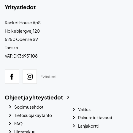
Yritystiedot
Racket House ApS
Holkebjergvej 120
5250 Odense SV
Tanska
VAT: DK36931108
Evästeet
Ohjeet ja yhteystiedot
Sopimusehdot
Valitus
Tietosuojakäytäntö
Palautetut tavarat
FAQ
Lahjakortti
Hintatakuu