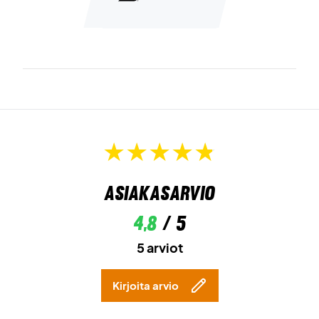
Asiakasarvio
4,8
/ 5
5 arviot
Kirjoita arvio