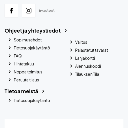
Evästeet
Ohjeet ja yhteystiedot
Sopimusehdot
Valitus
Tietosuojakäytäntö
Palautetut tavarat
FAQ
Lahjakortti
Hintatakuu
Alennuskoodi
Nopea toimitus
Tilauksen Tila
Peruuta tilaus
Tietoa meistä
Tietosuojakäytäntö