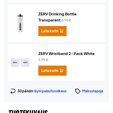
ZERV Drinking Bottle
Transparent
6,95
€
Laita koriin
ZERV Wristband 2-Pack White
5,95
€
Laita koriin
30 päivän
täysi palautusoikeus
Maksutapoja
TUOTEKUVAUS