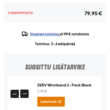
Loppuunmyyty
79,95 €
Ilmainen toimitus
yli 99 € ostoksista
Toimitus: 3-6 arkipäivää
SUOSITTU LISÄTARVIKE
ZERV Wristband 2-Pack Black
5,95
€
Laita koriin