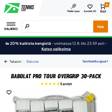
0
Kori
Mailat opas
Suosikit (
0
)
Hae tuotteita, merkkejä jne.
Hae
VALIKKO
👟 20% kaikista kengistä
-
voimassa 12.8. klo 23.59 asti
-
Katso valikoima
|
Tarvitsetko apua?
Takaisin
Babolat
Babolat Pro Tour Overgrip 30-Pack
5 arviot