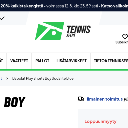
 20% kaikista kengistä
-
voimassa 12.8. klo 23.59 asti
-
Katso valikoi
Suosikit
ÄT
VAATTEET
PALLOT
LISÄTARVIKKEET
TIETOA TENNIKSE
it
Babolat Play Shorts Boy Sodalite Blue
 Boy
Ilmainen toimitus
yl
Loppuunmyyty