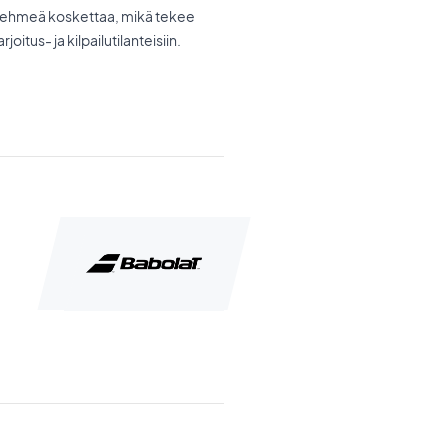
a pehmeä koskettaa, mikä tekee
joitus- ja kilpailutilanteisiin.