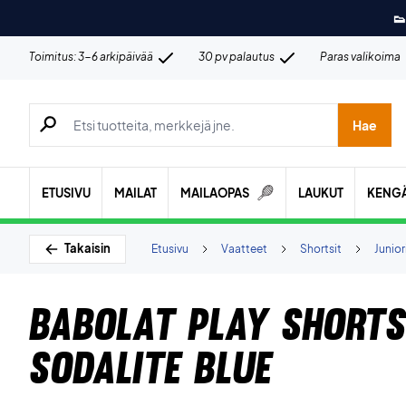
👟
Toimitus: 3-6 arkipäivää
30 pv palautus
Paras valikoima
Hae tuotteita, merkkejä jne.
Hae
ETUSIVU
MAILAT
MAILAOPAS
LAUKUT
KENG
Takaisin
Etusivu
Vaatteet
Shortsit
Junior
Babolat Play Shorts
Sodalite Blue