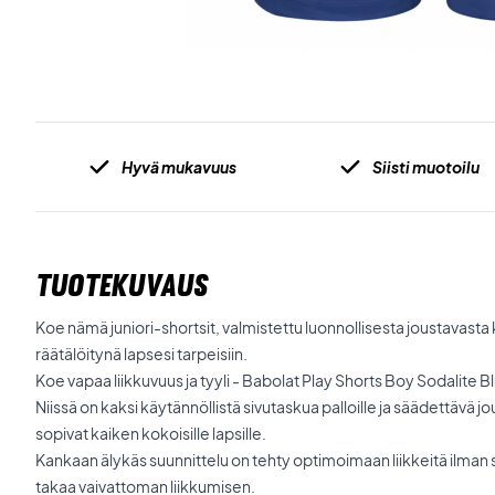
Hyvä mukavuus
Siisti muotoilu
TUOTEKUVAUS
Koe nämä juniori-shortsit, valmistettu luonnollisesta joustavasta
räätälöitynä lapsesi tarpeisiin.
Koe vapaa liikkuvuus ja tyyli - Babolat Play Shorts Boy Sodalite B
Niissä on kaksi käytännöllistä sivutaskua palloille ja säädettävä j
sopivat kaiken kokoisille lapsille.
Kankaan älykäs suunnittelu on tehty optimoimaan liikkeitä ilman 
takaa vaivattoman liikkumisen.