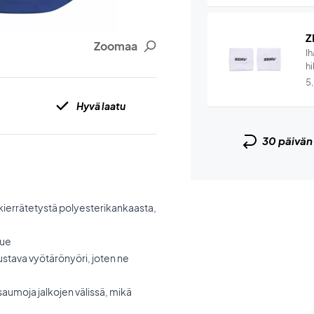
Z
Zoomaa
I
hi
5
Hyvä laatu
30 päivä
 kierrätetystä polyesterikankaasta,
lue
oustava vyötärönyöri, joten ne
saumoja jalkojen välissä, mikä