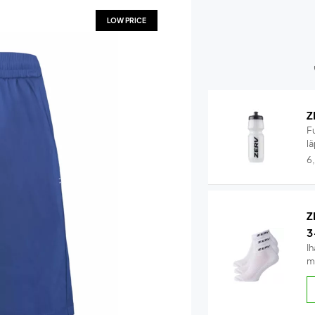
LOW PRICE
Z
F
lä
6
Z
3
Ih
m