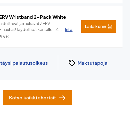
ERV Wristband 2-Pack White
hastuttavat ja mukavat ZERV
Laita koriin
kinauhat!Täydelliset kentälle - Z...
Info
,95
€
n
täysi palautusoikeus
Maksutapoja
Katso kaikki shortsit