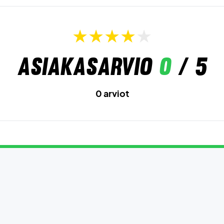
Asiakasarvio
0
/ 5
0 arviot