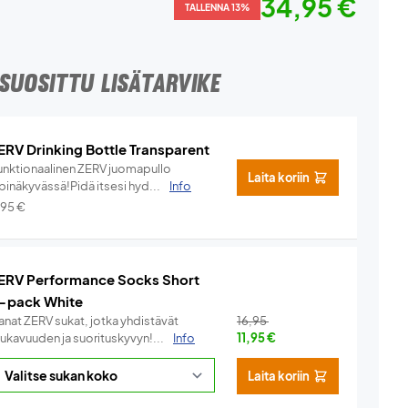
34,95 €
TALLENNA 13%
SUOSITTU LISÄTARVIKE
ERV Drinking Bottle Transparent
unktionaalinen ZERV juomapullo
Laita koriin
pinäkyvässä!Pidä itsesi hyd...
Info
,95
€
ERV Performance Socks Short
-pack White
anat ZERV sukat, jotka yhdistävät
16,95
ukavuuden ja suorituskyvyn!...
Info
11,95
€
Laita koriin