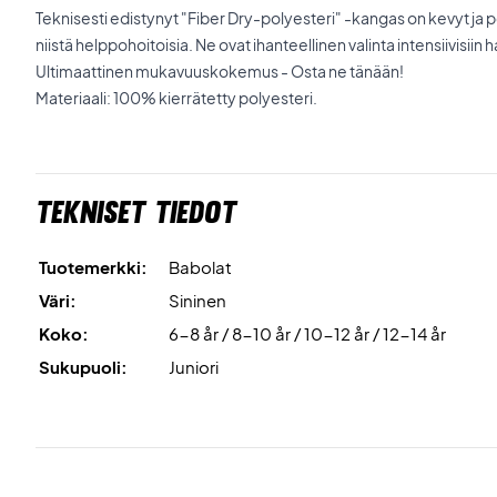
Teknisesti edistynyt "Fiber Dry-polyesteri" -kangas on kevyt j
niistä helppohoitoisia. Ne ovat ihanteellinen valinta intensiivisiin har
Ultimaattinen mukavuuskokemus - Osta ne tänään!
Materiaali: 100% kierrätetty polyesteri.
Tekniset tiedot
Tuotemerkki:
Babolat
Väri:
Sininen
Koko:
6-8 år / 8-10 år / 10-12 år / 12-14 år
Sukupuoli:
Juniori