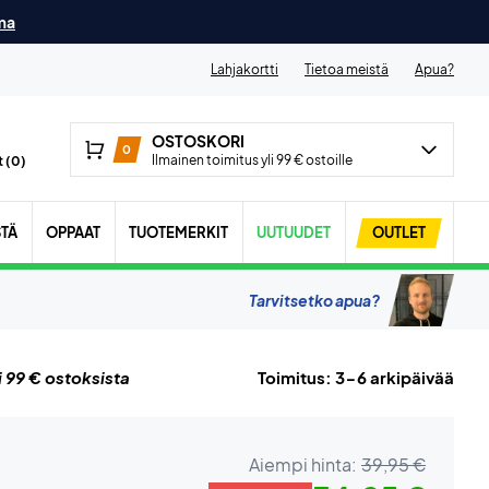
ma
Lahjakortti
Tietoa meistä
Apua?
OSTOSKORI
0
Ilmainen toimitus yli 99 € ostoille
 (
0
)
STÄ
OPPAAT
TUOTEMERKIT
UUTUUDET
OUTLET
Tarvitsetko apua?
i 99 € ostoksista
Toimitus: 3-6 arkipäivää
Aiempi hinta:
39,95 €