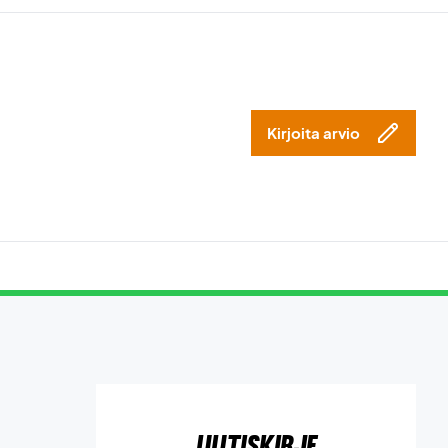
Kirjoita arvio
Uutiskirje