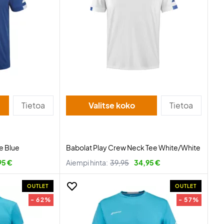
Tietoa
Valitse koko
Tietoa
e Blue
Babolat Play Crew Neck Tee White/White
95 €
Aiempi hinta:
39,95
34,95 €
OUTLET
OUTLET
- 62%
- 57%