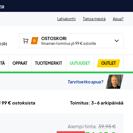
ma
Lahjakortti
Tietoa meistä
Apua?
OSTOSKORI
0
Ilmainen toimitus yli 99 € ostoille
 (
0
)
STÄ
OPPAAT
TUOTEMERKIT
UUTUUDET
OUTLET
Tarvitsetko apua?
i 99 € ostoksista
Toimitus: 3-6 arkipäivää
Aiempi hinta:
39,95 €