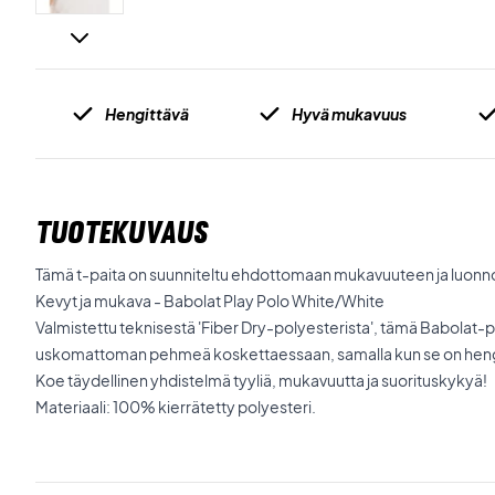
Hengittävä
Hyvä mukavuus
TUOTEKUVAUS
Tämä t-paita on suunniteltu ehdottomaan mukavuuteen ja luonno
Kevyt ja mukava - Babolat Play Polo White/White
Valmistettu teknisestä 'Fiber Dry-polyesterista', tämä Babolat-p
uskomattoman pehmeä koskettaessaan, samalla kun se on heng
Koe täydellinen yhdistelmä tyyliä, mukavuutta ja suorituskykyä!
Materiaali: 100% kierrätetty polyesteri.