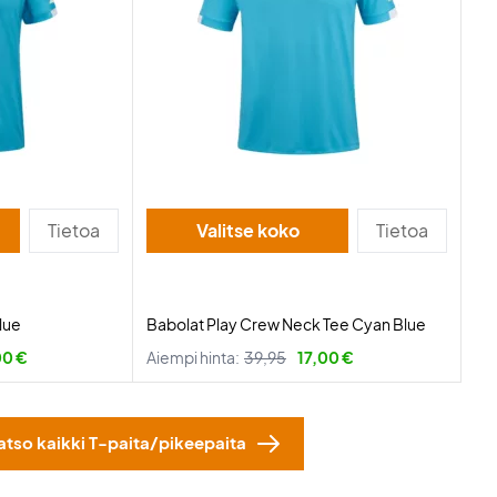
Tietoa
Valitse koko
Tietoa
lue
Babolat Play Crew Neck Tee Cyan Blue
00 €
Aiempi hinta:
39,95
17,00 €
atso kaikki T-paita/pikeepaita