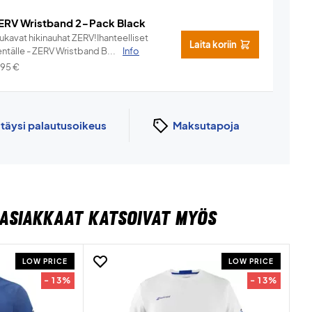
ERV Wristband 2-Pack Black
ukavat hikinauhat ZERV!Ihanteelliset
Laita koriin
ntälle - ZERV Wristband B...
Info
,95
€
n
täysi palautusoikeus
Maksutapoja
ASIAKKAAT KATSOIVAT MYÖS
LOW PRICE
LOW PRICE
- 13%
- 13%