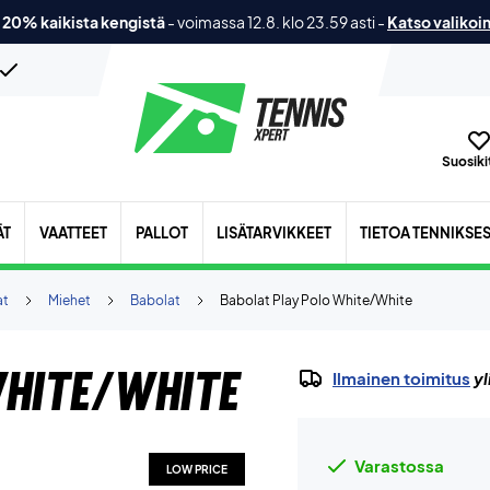
 20% kaikista kengistä
-
voimassa 12.8. klo 23.59 asti
-
Katso valikoi
Suosikit
ÄT
VAATTEET
PALLOT
LISÄTARVIKKEET
TIETOA TENNIKSE
at
Miehet
Babolat
Babolat Play Polo White/White
White/White
Ilmainen toimitus
yl
Varastossa
LOW PRICE