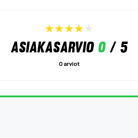
Asiakasarvio
0
/ 5
0 arviot