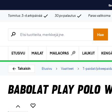
👟
Toimitus: 3-6 arkipäivää
30 pv palautus
Paras valikoima
Hae tuotteita, merkkejä jne.
Hae
ETUSIVU
MAILAT
MAILAOPAS
LAUKUT
KENG
Takaisin
Etusivu
Vaatteet
T-paidat/pikeepaid
Babolat Play Polo 