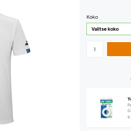
Koko
Y
P
G
9