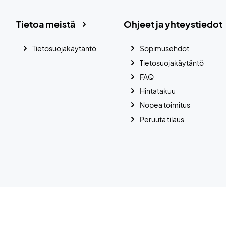
Tietoa meistä
Ohjeet ja yhteystiedot
Tietosuojakäytäntö
Sopimusehdot
Tietosuojakäytäntö
FAQ
Hintatakuu
Nopea toimitus
Peruuta tilaus