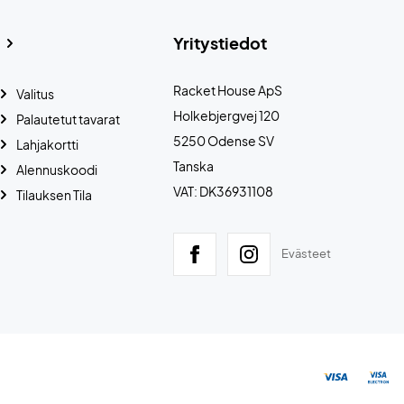
Yritystiedot
Racket House ApS
Valitus
Holkebjergvej 120
Palautetut tavarat
5250 Odense SV
Lahjakortti
Tanska
Alennuskoodi
VAT: DK36931108
Tilauksen Tila
Evästeet