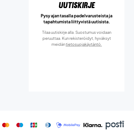
Uutiskirje
Pysy ajan tasalla padelvarusteista ja
tapahtumista liittyvistä uutisista.
Tilaa uutiskirje alla. Suostumus voidaan
peruuttaa. Kun rekisteröidyt, hyväksyt
meidän
tietosuojakäytäntö.