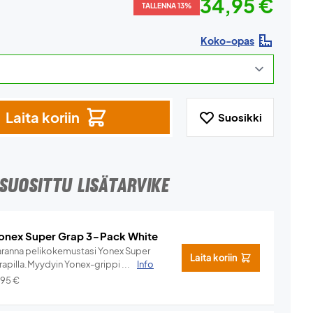
34,95 €
TALLENNA 13%
Koko-opas
Laita koriin
Suosikki
SUOSITTU LISÄTARVIKE
onex Super Grap 3-Pack White
aranna pelikokemustasi Yonex Super
Laita koriin
rapilla.Myydyin Yonex-grippi ...
Info
,95
€