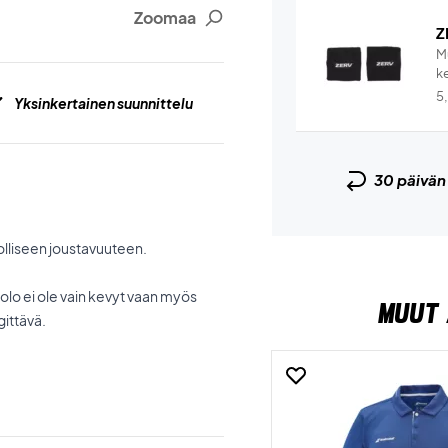
Zoomaa
Z
M
ke
5
Yksinkertainen suunnittelu
30 päivä
lliseen joustavuuteen.
olo ei ole vain kevyt vaan myös
MUUT 
ittävä.