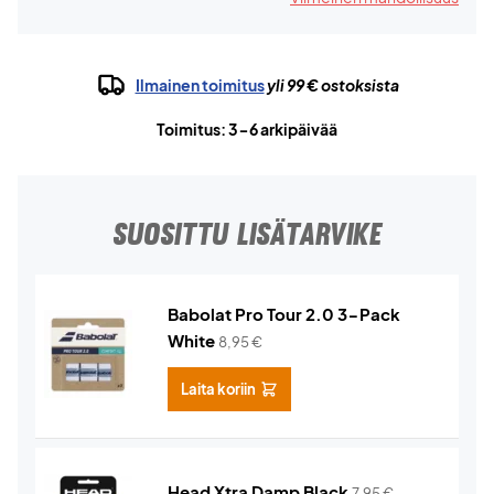
Ilmainen toimitus
yli 99 € ostoksista
Toimitus: 3-6 arkipäivää
SUOSITTU LISÄTARVIKE
Babolat Pro Tour 2.0 3-Pack
White
8,95
€
Laita koriin
Head Xtra Damp Black
7,95
€