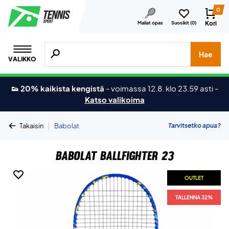
0
Kori
Mailat opas
Suosikit (
0
)
Hae tuotteita, merkkejä jne.
Hae
VALIKKO
👟 20% kaikista kengistä
-
voimassa 12.8. klo 23.59 asti
-
Katso valikoima
|
Tarvitsetko apua?
Takaisin
Babolat
Babolat Ballfighter 23
OUTLET
TALLENNA 32%