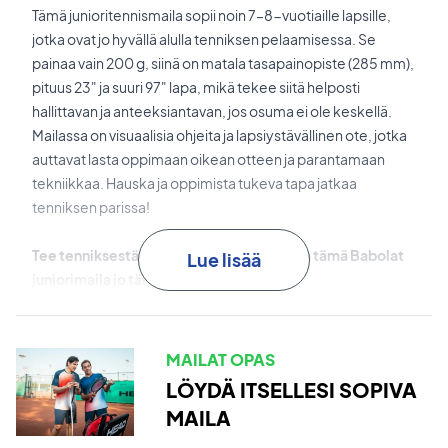
Tämä junioritennismaila sopii noin 7–8-vuotiaille lapsille,
jotka ovat jo hyvällä alulla tenniksen pelaamisessa. Se
painaa vain 200 g, siinä on matala tasapainopiste (285 mm),
pituus 23" ja suuri 97" lapa, mikä tekee siitä helposti
hallittavan ja anteeksiantavan, jos osuma ei ole keskellä.
Mailassa on visuaalisia ohjeita ja lapsiystävällinen ote, jotka
auttavat lasta oppimaan oikean otteen ja parantamaan
tekniikkaa. Hauska ja oppimista tukeva tapa jatkaa
tenniksen parissa!
Tee tenniksestä hauskaa ja helppoa – osta tämä Babolat
Lue lisää
juniorimaila jo tänään!
HUOM:
Toimitetaan jänteillä ja puolipeitteellä.
MAILAT OPAS
LÖYDÄ ITSELLESI SOPIVA
MAILA