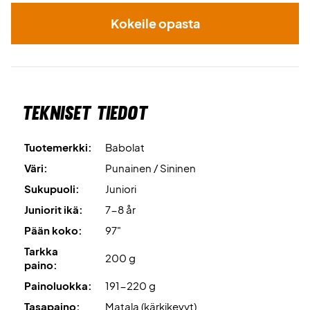
Kokeile opasta
Tekniset tiedot
Tuotemerkki:
Babolat
Väri:
Punainen / Sininen
Sukupuoli:
Juniori
Juniorit ikä:
7-8 år
Pään koko:
97"
Tarkka
200 g
paino:
Painoluokka:
191-220 g
Tasapaino:
Matala (kärkikevyt)