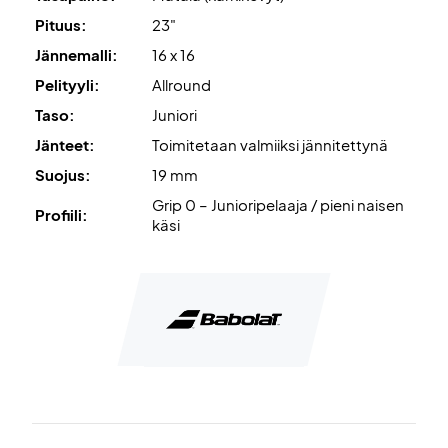
Pituus:
23"
Jännemalli:
16 x 16
Pelityyli:
Allround
Taso:
Juniori
Jänteet:
Toimitetaan valmiiksi jännitettynä
Suojus:
19 mm
Grip 0 – Junioripelaaja / pieni naisen
Profiili:
käsi