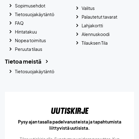
Sopimusehdot
Valitus
Tietosuojakäytäntö
Palautetut tavarat
FAQ
Lahjakortti
Hintatakuu
Alennuskoodi
Nopea toimitus
Tilauksen Tila
Peruuta tilaus
Tietoa meistä
Tietosuojakäytäntö
Uutiskirje
Pysy ajan tasalla padelvarusteista ja tapahtumista
liittyvistä uutisista.
Tilaa uutiskirje alla. Suostumus voidaan peruuttaa. Kun