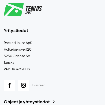
Yritystiedot
Racket House ApS
Holkebjergvej 120
5250 Odense SV
Tanska
VAT: DK36931108
Evästeet
Ohjeet ja yhteystiedot