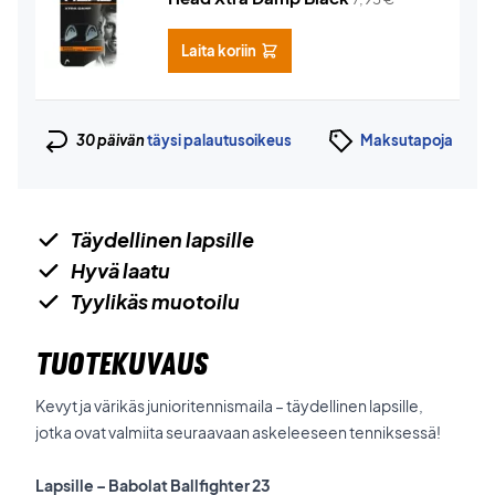
Laita koriin
30 päivän
täysi palautusoikeus
Maksutapoja
Täydellinen lapsille
Hyvä laatu
Tyylikäs muotoilu
TUOTEKUVAUS
Kevyt ja värikäs junioritennismaila – täydellinen lapsille,
jotka ovat valmiita seuraavaan askeleeseen tenniksessä!
Lapsille – Babolat Ballfighter 23