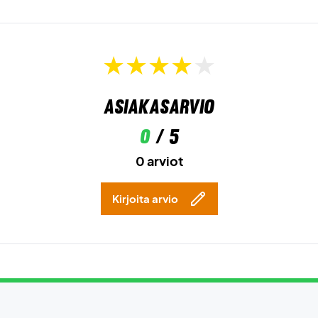
Asiakasarvio
0
/ 5
0 arviot
Kirjoita arvio