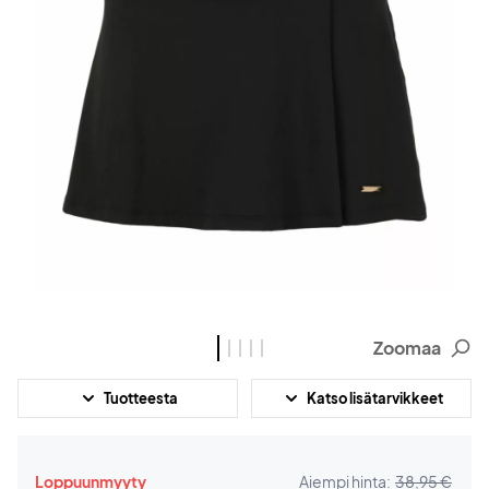
Zoomaa
Tuotteesta
Katso lisätarvikkeet
Loppuunmyyty
Aiempi hinta:
38,95 €