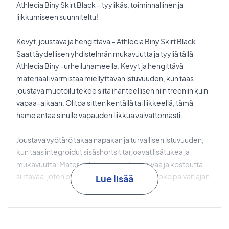
Athlecia Biny Skirt Black – tyylikäs, toiminnallinen ja
liikkumiseen suunniteltu!
Kevyt, joustava ja hengittävä – Athlecia Biny Skirt Black
Saat täydellisen yhdistelmän mukavuutta ja tyyliä tällä
Athlecia Biny -urheiluhameella. Kevyt ja hengittävä
materiaali varmistaa miellyttävän istuvuuden, kun taas
joustava muotoilu tekee siitä ihanteellisen niin treeniin kuin
vapaa-aikaan. Olitpa sitten kentällä tai liikkeellä, tämä
hame antaa sinulle vapauden liikkua vaivattomasti.
Joustava vyötärö takaa napakan ja turvallisen istuvuuden,
kun taas integroidut sisäshortsit tarjoavat lisätukea ja
mukavuutta. Materiaali on nopeasti kuivuvaa ja kosteutta
siirtävää, joten pysyt kuivana ja mukavana koko päivän ajan.
Lue lisää
Yhdistä tyyli ja mukavuus – osta Athlecia Biny Skirt jo tänään!
Väri: Musta
Materiaali: 80% polyesteri, 20% elastaani.