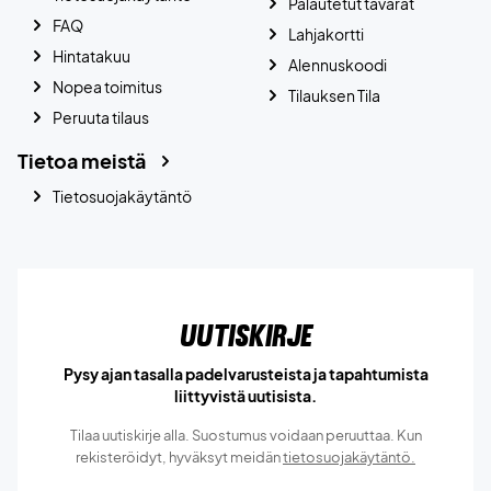
Palautetut tavarat
FAQ
Lahjakortti
Hintatakuu
Alennuskoodi
Nopea toimitus
Tilauksen Tila
Peruuta tilaus
Tietoa meistä
Tietosuojakäytäntö
Uutiskirje
Pysy ajan tasalla padelvarusteista ja tapahtumista
liittyvistä uutisista.
Tilaa uutiskirje alla. Suostumus voidaan peruuttaa. Kun
rekisteröidyt, hyväksyt meidän
tietosuojakäytäntö.