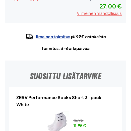
27,00 €
Viimeinen mahdollisuus
Ilmainen toimitus
yli 99 € ostoksista
Toimitus: 3-6 arkipäivää
SUOSITTU LISÄTARVIKE
ZERV Performance Socks Short 3-pack
White
16,95
11,95
€