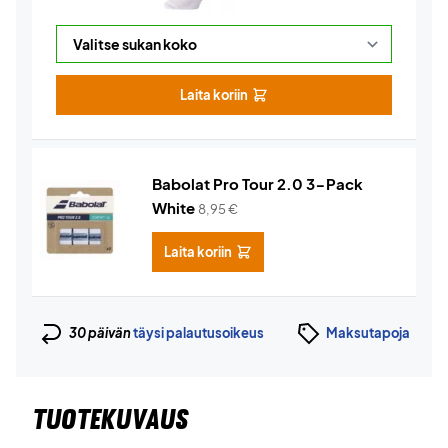
Laita koriin
Babolat Pro Tour 2.0 3-Pack
White
8,95
€
Laita koriin
30 päivän
täysi palautusoikeus
Maksutapoja
TUOTEKUVAUS