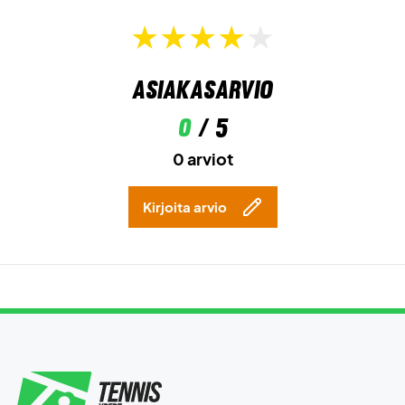
Asiakasarvio
0
/ 5
0 arviot
Kirjoita arvio