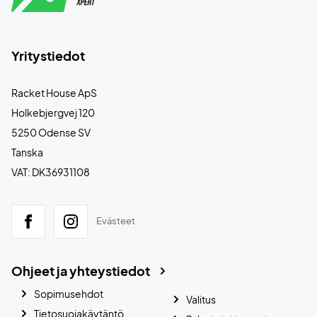
Yritystiedot
Racket House ApS
Holkebjergvej 120
5250 Odense SV
Tanska
VAT: DK36931108
Evästeet
Ohjeet ja yhteystiedot
Sopimusehdot
Valitus
Tietosuojakäytäntö