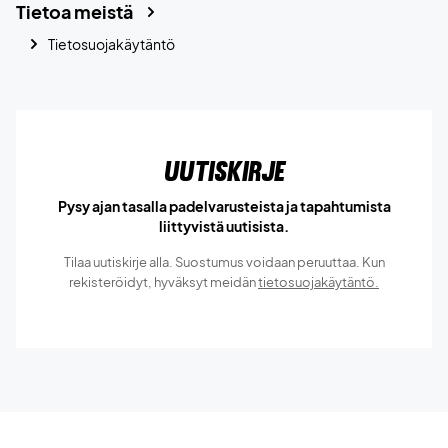
Tietoa meistä
Tietosuojakäytäntö
Uutiskirje
Pysy ajan tasalla padelvarusteista ja tapahtumista
liittyvistä uutisista.
Tilaa uutiskirje alla. Suostumus voidaan peruuttaa. Kun
rekisteröidyt, hyväksyt meidän
tietosuojakäytäntö.