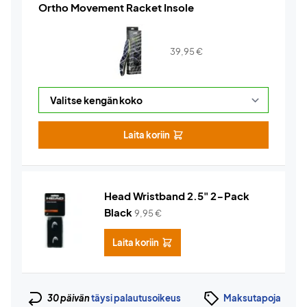
Ortho Movement Racket Insole
39,95
€
Laita koriin
Head Wristband 2.5" 2-Pack
Black
9,95
€
Laita koriin
30 päivän
täysi palautusoikeus
Maksutapoja