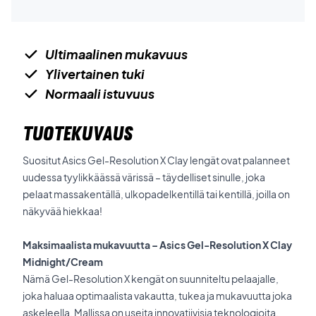
Ultimaalinen mukavuus
Ylivertainen tuki
Normaali istuvuus
TUOTEKUVAUS
Suositut Asics Gel-Resolution X Clay lengät ovat palanneet
uudessa tyylikkäässä värissä – täydelliset sinulle, joka
pelaat massakentällä, ulkopadelkentillä tai kentillä, joilla on
näkyvää hiekkaa!
Maksimaalista mukavuutta – Asics Gel-Resolution X Clay
Midnight/Cream
Nämä Gel-Resolution X kengät on suunniteltu pelaajalle,
joka haluaa optimaalista vakautta, tukea ja mukavuutta joka
askeleella. Mallissa on useita innovatiivisia teknologioita,