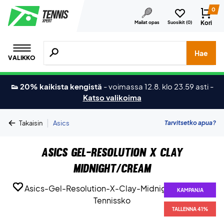
0
Kori
Mailat opas
Suosikit (
0
)
Hae tuotteita, merkkejä jne.
Hae
VALIKKO
👟 20% kaikista kengistä
-
voimassa 12.8. klo 23.59 asti
-
Katso valikoima
|
Tarvitsetko apua?
Takaisin
Asics
Asics Gel-Resolution X Clay
Midnight/Cream
KAMPANJA
KAMPANJA
KAMPANJA
KAMPANJA
KAMPANJA
KAMPANJA
KAMPANJA
TALLENNA 41%
TALLENNA 41%
TALLENNA 41%
TALLENNA 41%
TALLENNA 41%
TALLENNA 41%
TALLENNA 41%