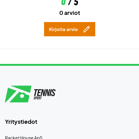
0
/ 5
0 arviot
Kirjoita arvio
Yritystiedot
Racket House ApS