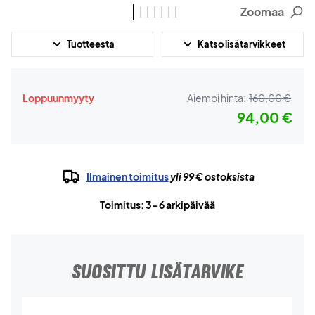
Zoomaa
Tuotteesta
Katso lisätarvikkeet
Loppuunmyyty
Aiempi hinta:
160,00 €
94,00 €
Ilmainen toimitus
yli 99 € ostoksista
Toimitus: 3-6 arkipäivää
SUOSITTU LISÄTARVIKE