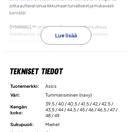
jotka auttavat sinua liikkumaan turvallisesti ja mukavasti
kentällä!
DYNAWALL™
on kengän ulkoreunaa pitkin kulkeva
stabilisaattori, joka tukee sivuttaisliikkeitä ja nopeita
Lue lisää
suunnanmuutoksia.
GEL™
on tunnettu Asicsin vaimennustekniikka, jota on sekä
kannassa että päkiässä maksimaalisen mukavuuden
Tekniset tiedot
takaamiseksi.
DYNALACING™
on kehittynyt nauhoitusjärjestelmä, joka
Tuotemerkki:
Asics
varmistaa tiukan ja tukevan istuvuuden.
Väri:
Tummansininen (navy)
39,5 / 40 / 40,5 / 41,5 / 42 / 42,5 /
PGUARD™
on päällisen vahvike, joka suojaa kulumiselta.
Kengän
43,5 / 44 / 44,5 / 45 / 46 / 46,5 / 47 /
koko:
48 / 49
AHARPLUS™
on erittäin kestävä kumimateriaali
Sukupuoli:
Miehet
ulkopohjassa, joka tarjoaa erinomaisen pidon ja pitkän