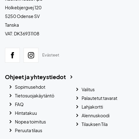
Holkebjergvej 120
5250 Odense SV
Tanska
VAT: DK36931108
Evästeet
Ohjeet ja yhteystiedot
Sopimusehdot
Valitus
Tietosuojakäytäntö
Palautetut tavarat
FAQ
Lahjakortti
Hintatakuu
Alennuskoodi
Nopea toimitus
Tilauksen Tila
Peruuta tilaus