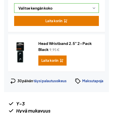
Laita koriin
Head Wristband 2.5" 2-Pack
Black
9,95
€
Laita koriin
30 päivän
täysi palautusoikeus
Maksutapoja
Y-3
Hyvä mukavuus