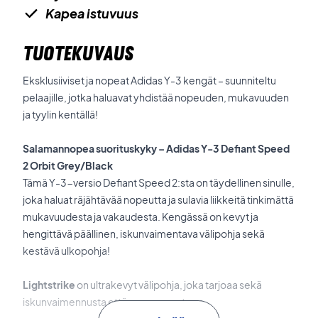
Kapea istuvuus
TUOTEKUVAUS
Eksklusiiviset ja nopeat Adidas Y-3 kengät – suunniteltu
pelaajille, jotka haluavat yhdistää nopeuden, mukavuuden
ja tyylin kentällä!
Salamannopea suorituskyky – Adidas Y-3 Defiant Speed
2 Orbit Grey/Black
Tämä Y-3-versio Defiant Speed 2:sta on täydellinen sinulle,
joka haluat räjähtävää nopeutta ja sulavia liikkeitä tinkimättä
mukavuudesta ja vakaudesta. Kengässä on kevyt ja
hengittävä päällinen, iskunvaimentava välipohja sekä
kestävä ulkopohja!
Lightstrike
on ultrakevyt välipohja, joka tarjoaa sekä
iskunvaimennusta että nopean vasteen.