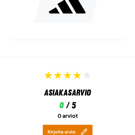
Asiakasarvio
0
/ 5
0 arviot
Kirjoita arvio