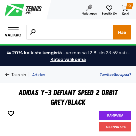
0
Kori
Mailat opas
Suosikit (
0
)
Hae tuotteita, merkkejä jne.
Hae
VALIKKO
👟 20% kaikista kengistä
-
voimassa 12.8. klo 23.59 asti
-
Katso valikoima
|
Tarvitsetko apua?
Takaisin
Adidas
Adidas Y-3 Defiant Speed 2 Orbit
Grey/Black
KAMPANJA
KAMPANJA
KAMPANJA
KAMPANJA
KAMPANJA
KAMPANJA
TALLENNA 38%
TALLENNA 38%
TALLENNA 38%
TALLENNA 38%
TALLENNA 38%
TALLENNA 38%