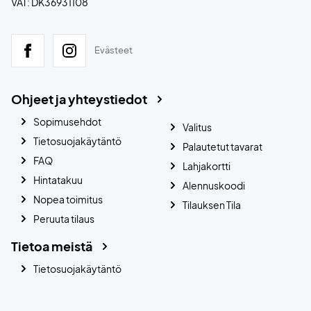
VAT: DK36931108
Evästeet
Ohjeet ja yhteystiedot
Sopimusehdot
Valitus
Tietosuojakäytäntö
Palautetut tavarat
FAQ
Lahjakortti
Hintatakuu
Alennuskoodi
Nopea toimitus
Tilauksen Tila
Peruuta tilaus
Tietoa meistä
Tietosuojakäytäntö