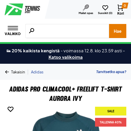
0
Kori
Mailat opas
Suosikit (
0
)
Hae tuotteita, merkkejä jne.
Hae
VALIKKO
👟 20% kaikista kengistä
-
voimassa 12.8. klo 23.59 asti
-
Katso valikoima
|
Tarvitsetko apua?
Takaisin
Adidas
Adidas Pro Climacool+ FreeLift T-shirt
Aurora Ivy
SALE
SALE
SALE
TALLENNA 40%
TALLENNA 40%
TALLENNA 40%