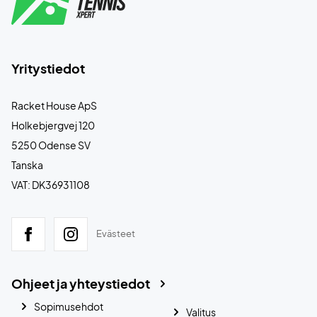
Yritystiedot
Racket House ApS
Holkebjergvej 120
5250 Odense SV
Tanska
VAT: DK36931108
Evästeet
Ohjeet ja yhteystiedot
Sopimusehdot
Valitus