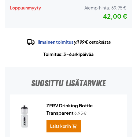
Loppuunmyyty
Aiempi hinta:
69,95 €
42,00 €
Ilmainen toimitus
yli 99 € ostoksista
Toimitus: 3-6 arkipäivää
SUOSITTU LISÄTARVIKE
ZERV Drinking Bottle
Transparent
6,95
€
Laita koriin