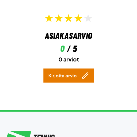
Asiakasarvio
0
/ 5
0 arviot
Kirjoita arvio