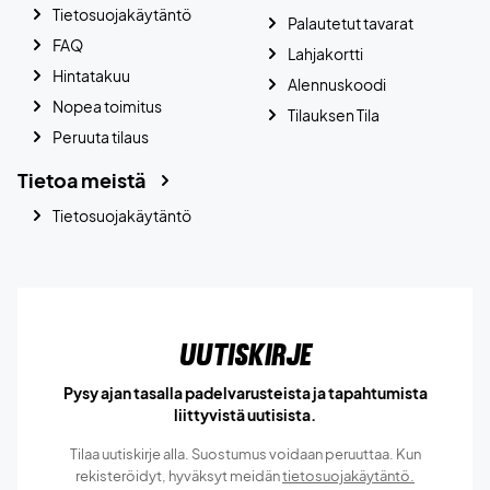
Tietosuojakäytäntö
Palautetut tavarat
FAQ
Lahjakortti
Hintatakuu
Alennuskoodi
Nopea toimitus
Tilauksen Tila
Peruuta tilaus
Tietoa meistä
Tietosuojakäytäntö
Uutiskirje
Pysy ajan tasalla padelvarusteista ja tapahtumista
liittyvistä uutisista.
Tilaa uutiskirje alla. Suostumus voidaan peruuttaa. Kun
rekisteröidyt, hyväksyt meidän
tietosuojakäytäntö.