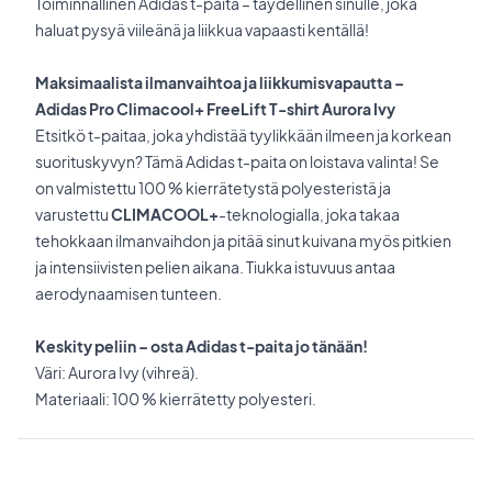
Toiminnallinen Adidas t-paita – täydellinen sinulle, joka
haluat pysyä viileänä ja liikkua vapaasti kentällä!
Maksimaalista ilmanvaihtoa ja liikkumisvapautta –
Adidas Pro Climacool+ FreeLift T-shirt Aurora Ivy
Etsitkö t-paitaa, joka yhdistää tyylikkään ilmeen ja korkean
suorituskyvyn? Tämä Adidas t-paita on loistava valinta! Se
on valmistettu 100 % kierrätetystä polyesteristä ja
varustettu
CLIMACOOL+
-teknologialla, joka takaa
tehokkaan ilmanvaihdon ja pitää sinut kuivana myös pitkien
ja intensiivisten pelien aikana. Tiukka istuvuus antaa
aerodynaamisen tunteen.
Keskity peliin – osta Adidas t-paita jo tänään!
Väri: Aurora Ivy (vihreä).
Materiaali: 100 % kierrätetty polyesteri.