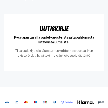
Uutiskirje
Pysy ajan tasalla padelvarusteista ja tapahtumista
liittyvistä uutisista.
Tilaa uutiskirje alla. Suostumus voidaan peruuttaa. Kun
rekisteröidyt, hyväksyt meidän
tietosuojakäytäntö.