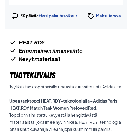
30 päivän
täysi palautusoikeus
Maksutapoja
HEAT.RDY
Erinomainen ilmanvaihto
Kevyt materiaali
TUOTEKUVAUS
Tyylikäs tanktoppi naisille upeasta suunnittelusta Adidasilta.
Upea tanktoppi HEAT.RDY-teknologialla - Adidas Paris
HEAT.RDY Match Tank Women Preloved Red.
Toppi on valmistettu kevyestä ja hengittävästä
materiaalista, joka imee hyvin hikeä. HEAT.RDY-teknologia
pitää sinut kuivana ja viileänä jopa kuumimmilla päivillä.