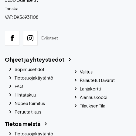
Tanska
VAT: DK36931108
Evästeet
Ohjeet ja yhteystiedot
Sopimusehdot
Valitus
Tietosuojakäytäntö
Palautetut tavarat
FAQ
Lahjakortti
Hintatakuu
Alennuskoodi
Nopea toimitus
Tilauksen Tila
Peruuta tilaus
Tietoa meistä
Tietosuojakäytäntö