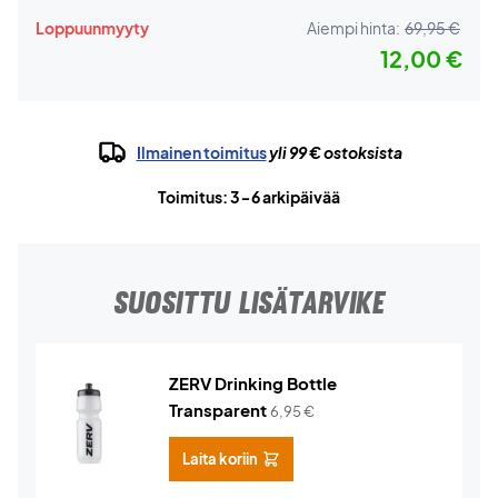
Loppuunmyyty
Aiempi hinta:
69,95 €
12,00 €
Ilmainen toimitus
yli 99 € ostoksista
Toimitus: 3-6 arkipäivää
SUOSITTU LISÄTARVIKE
ZERV Drinking Bottle
Transparent
6,95
€
Laita koriin