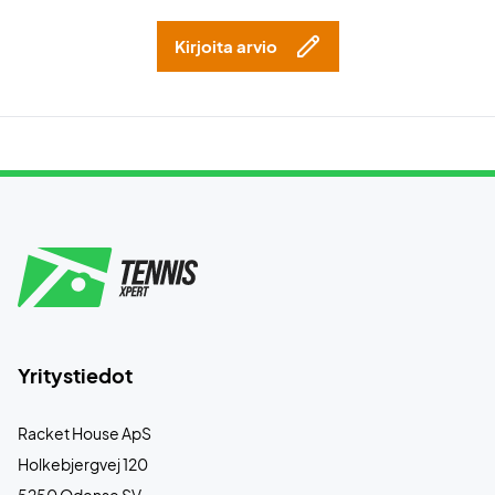
Kirjoita arvio
Yritystiedot
Racket House ApS
Holkebjergvej 120
5250 Odense SV