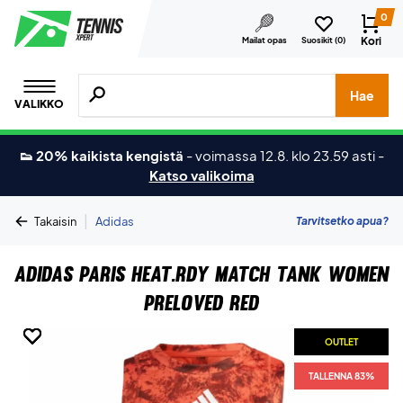
0
Kori
Mailat opas
Suosikit (
0
)
Hae tuotteita, merkkejä jne.
Hae
VALIKKO
👟 20% kaikista kengistä
-
voimassa 12.8. klo 23.59 asti
-
Katso valikoima
|
Tarvitsetko apua?
Takaisin
Adidas
Adidas Paris HEAT.RDY Match Tank Women
Preloved Red
OUTLET
OUTLET
OUTLET
OUTLET
OUTLET
OUTLET
OUTLET
OUTLET
TALLENNA 83%
TALLENNA 83%
TALLENNA 83%
TALLENNA 83%
TALLENNA 83%
TALLENNA 83%
TALLENNA 83%
TALLENNA 83%