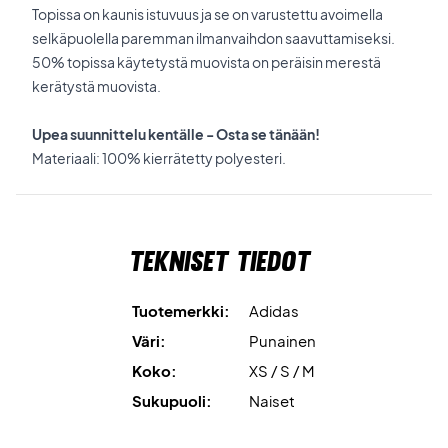
Topissa on kaunis istuvuus ja se on varustettu avoimella
selkäpuolella paremman ilmanvaihdon saavuttamiseksi.
50% topissa käytetystä muovista on peräisin merestä
kerätystä muovista.
Upea suunnittelu kentälle - Osta se tänään!
Materiaali: 100% kierrätetty polyesteri.
Tekniset tiedot
Tuotemerkki:
Adidas
Väri:
Punainen
Koko:
XS / S / M
Sukupuoli:
Naiset