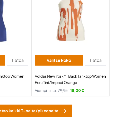
Tietoa
Valitse koko
Tietoa
Tanktop Women
Adidas New York Y-Back Tanktop Women
Ecru Tint/Impact Orange
Aiempi hinta:
79,95
18,00 €
atso kaikki T-paita/pikeepaita