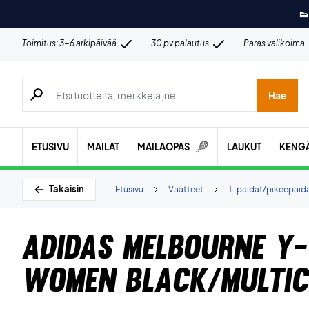
👟
Toimitus: 3-6 arkipäivää
30 pv palautus
Paras valikoima
Hae tuotteita, merkkejä jne.
Hae
ETUSIVU
MAILAT
MAILAOPAS
LAUKUT
KENG
Takaisin
Etusivu
Vaatteet
T-paidat/pikeepaid
Adidas Melbourne Y
Women Black/Multic