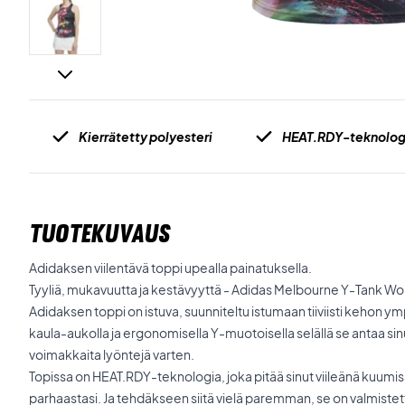
Kierrätetty polyesteri
HEAT.RDY-teknolog
TUOTEKUVAUS
Adidaksen viilentävä toppi upealla painatuksella.
Tyyliä, mukavuutta ja kestävyyttä - Adidas Melbourne Y-Tank W
Adidaksen toppi on istuva, suunniteltu istumaan tiiviisti kehon ym
kaula-aukolla ja ergonomisella Y-muotoisella selällä se antaa si
voimakkaita lyöntejä varten.
Topissa on HEAT.RDY-teknologia, joka pitää sinut viileänä kuumiss
parhaastasi. Ja tehdäkseen siitä vielä paremman, se on valmistet