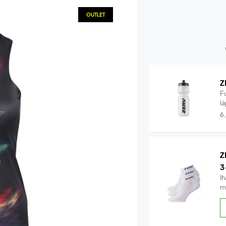
OUTLET
Z
F
lä
6
Z
3
Ih
m