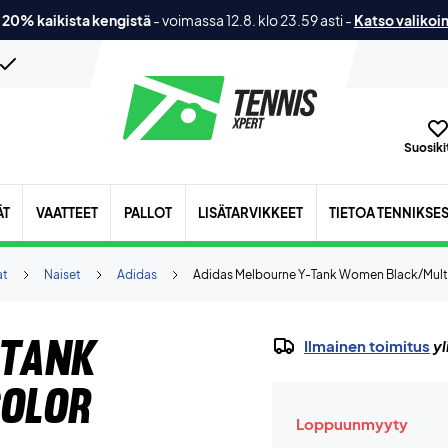
 20% kaikista kengistä
-
voimassa 12.8. klo 23.59 asti
-
Katso valikoi
Suosikit
ÄT
VAATTEET
PALLOT
LISÄTARVIKKEET
TIETOA TENNIKSE
at
Naiset
Adidas
Adidas Melbourne Y-Tank Women Black/Mult
-Tank
Ilmainen toimitus
yl
olor
Loppuunmyyty