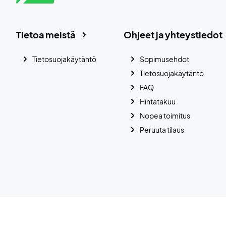
Tietoa meistä
Ohjeet ja yhteystiedot
Tietosuojakäytäntö
Sopimusehdot
Tietosuojakäytäntö
FAQ
Hintatakuu
Nopea toimitus
Peruuta tilaus