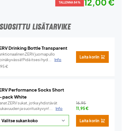
12,00 €
TALLENNA 84%
SUOSITTU LISÄTARVIKE
ERV Drinking Bottle Transparent
unktionaalinen ZERV juomapullo
Laita koriin
pinäkyvässä!Pidä itsesi hyd...
Info
,95
€
ERV Performance Socks Short
-pack White
anat ZERV sukat, jotka yhdistävät
16,95
ukavuuden ja suorituskyvyn!...
Info
11,95
€
Laita koriin