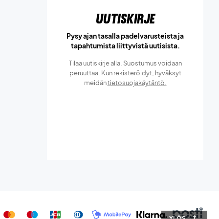
Uutiskirje
Pysy ajan tasalla padelvarusteista ja
tapahtumista liittyvistä uutisista.
Tilaa uutiskirje alla. Suostumus voidaan
peruuttaa. Kun rekisteröidyt, hyväksyt
meidän
tietosuojakäytäntö.
YLÖS