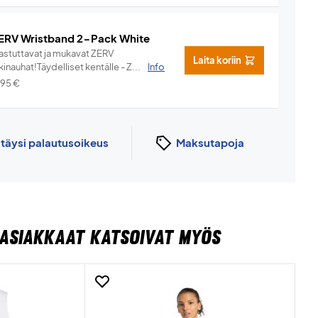
ERV Wristband 2-Pack White
hastuttavat ja mukavat ZERV
Laita koriin
kinauhat!Täydelliset kentälle - Z...
Info
,95
€
n
täysi palautusoikeus
Maksutapoja
ASIAKKAAT KATSOIVAT MYÖS