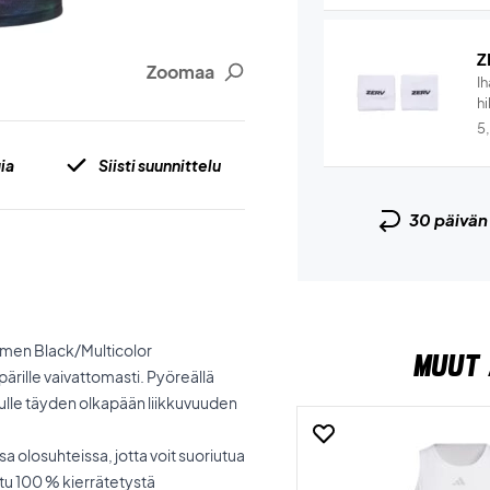
Z
Zoomaa
I
hi
5
ia
Siisti suunnittelu
30 päivä
omen Black/Multicolor
MUUT 
pärille vaivattomasti. Pyöreällä
nulle täyden olkapään liikkuvuuden
a olosuhteissa, jotta voit suoriutua
tu 100 % kierrätetystä