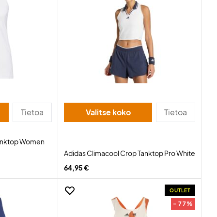
Tietoa
Valitse koko
Tietoa
Tanktop Women
Adidas Climacool Crop Tanktop Pro White
64,95 €
OUTLET
- 77%