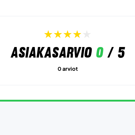
Asiakasarvio
0
/ 5
0 arviot