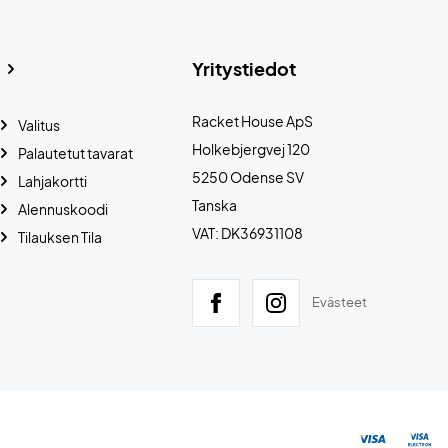
Yritystiedot
Racket House ApS
Valitus
Holkebjergvej 120
Palautetut tavarat
5250 Odense SV
Lahjakortti
Tanska
Alennuskoodi
VAT: DK36931108
Tilauksen Tila
Evästeet