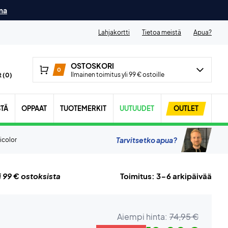
ma
Lahjakortti
Tietoa meistä
Apua?
OSTOSKORI
0
Ilmainen toimitus yli 99 € ostoille
 (
0
)
STÄ
OPPAAT
TUOTEMERKIT
UUTUUDET
OUTLET
Tarvitsetko apua?
icolor
i 99 € ostoksista
Toimitus: 3-6 arkipäivää
Aiempi hinta:
74,95 €