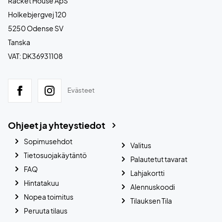
Racket House ApS
Holkebjergvej 120
5250 Odense SV
Tanska
VAT: DK36931108
Evästeet
Ohjeet ja yhteystiedot
Sopimusehdot
Valitus
Tietosuojakäytäntö
Palautetut tavarat
FAQ
Lahjakortti
Hintatakuu
Alennuskoodi
Nopea toimitus
Tilauksen Tila
Peruuta tilaus