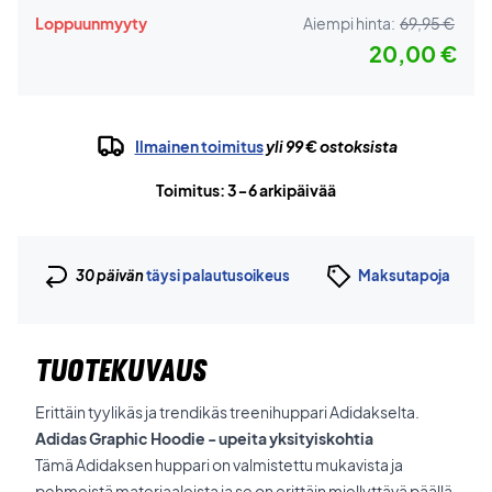
Loppuunmyyty
Aiempi hinta:
69,95 €
20,00 €
Ilmainen toimitus
yli 99 € ostoksista
Toimitus: 3-6 arkipäivää
30 päivän
täysi palautusoikeus
Maksutapoja
TUOTEKUVAUS
Erittäin tyylikäs ja trendikäs treenihuppari Adidakselta.
Adidas Graphic Hoodie - upeita yksityiskohtia
Tämä Adidaksen huppari on valmistettu mukavista ja
pehmeistä materiaaleista ja se on erittäin miellyttävä päällä.