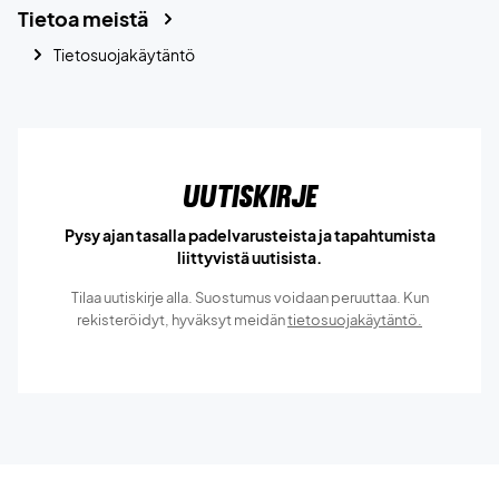
Tietoa meistä
Tietosuojakäytäntö
Uutiskirje
Pysy ajan tasalla padelvarusteista ja tapahtumista
liittyvistä uutisista.
Tilaa uutiskirje alla. Suostumus voidaan peruuttaa. Kun
rekisteröidyt, hyväksyt meidän
tietosuojakäytäntö.