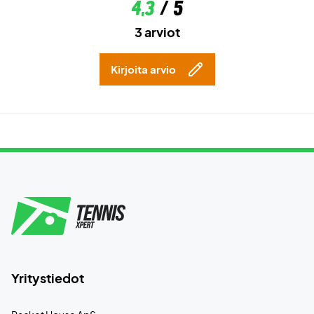
4,3
/ 5
3 arviot
Kirjoita arvio
Yritystiedot