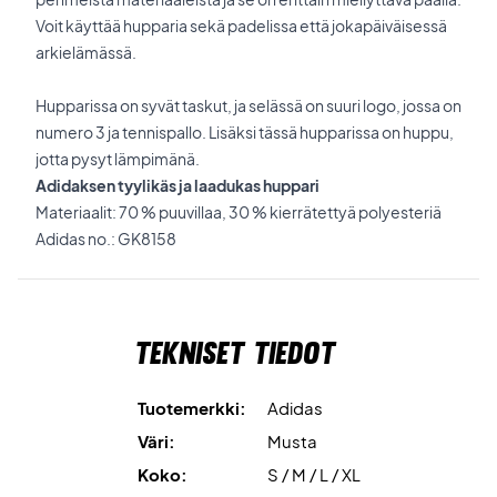
Voit käyttää hupparia sekä padelissa että jokapäiväisessä
arkielämässä.
Hupparissa on syvät taskut, ja selässä on suuri logo, jossa on
numero 3 ja tennispallo. Lisäksi tässä hupparissa on huppu,
jotta pysyt lämpimänä.
Adidaksen tyylikäs ja laadukas huppari
Materiaalit: 70 % puuvillaa, 30 % kierrätettyä polyesteriä
Adidas no.: GK8158
Tekniset tiedot
Tuotemerkki:
Adidas
Väri:
Musta
Koko:
S / M / L / XL