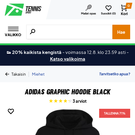
0
Kori
Mailat opas
Suosikit (
0
)
Hae tuotteita, merkkejä jne.
Hae
VALIKKO
👟 20% kaikista kengistä
-
voimassa 12.8. klo 23.59 asti
-
Katso valikoima
|
Tarvitsetko apua?
Takaisin
Miehet
Adidas Graphic Hoodie Black
3 arviot
TALLENNA 71%
TALLENNA 71%
TALLENNA 71%