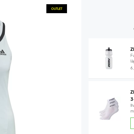
OUTLET
Z
F
lä
6
Z
3
Ih
m