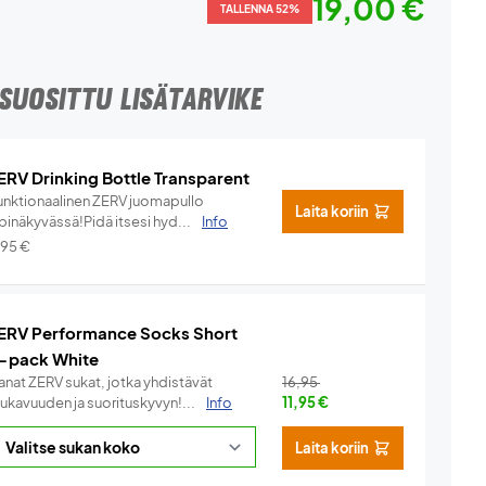
19,00 €
TALLENNA 52%
SUOSITTU LISÄTARVIKE
ERV Drinking Bottle Transparent
unktionaalinen ZERV juomapullo
Laita koriin
pinäkyvässä!Pidä itsesi hyd...
Info
,95
€
ERV Performance Socks Short
-pack White
anat ZERV sukat, jotka yhdistävät
16,95
ukavuuden ja suorituskyvyn!...
Info
11,95
€
Laita koriin