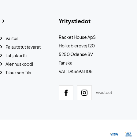
Yritystiedot
Racket House ApS
Valitus
Holkebjergvej 120
Palautetut tavarat
5250 Odense SV
Lahjakortti
Tanska
Alennuskoodi
VAT: DK36931108
Tilauksen Tila
Evästeet