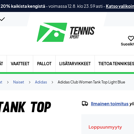
 20% kaikista kengistä
-
voimassa 12.8. klo 23.59 asti
-
Katso valikoi
Suosikit
ÄT
VAATTEET
PALLOT
LISÄTARVIKKEET
TIETOA TENNIKSE
at
Naiset
Adidas
Adidas Club Women Tank Top Light Blue
Tank Top
Ilmainen toimitus
yl
Loppuunmyyty