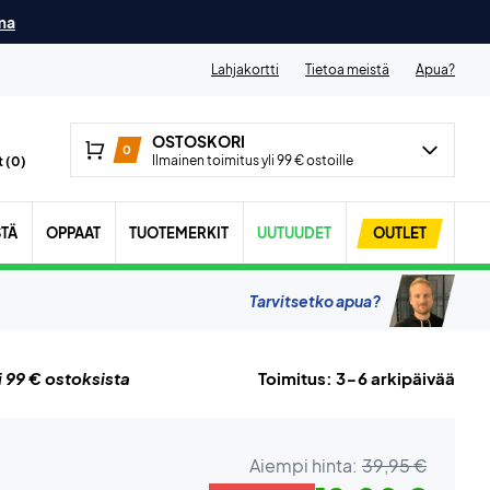
ma
Lahjakortti
Tietoa meistä
Apua?
OSTOSKORI
0
Ilmainen toimitus yli 99 € ostoille
 (
0
)
STÄ
OPPAAT
TUOTEMERKIT
UUTUUDET
OUTLET
Tarvitsetko apua?
i 99 € ostoksista
Toimitus: 3-6 arkipäivää
Aiempi hinta:
39,95 €