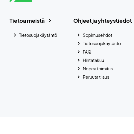
Tietoa meistä
Ohjeet ja yhteystiedot
Tietosuojakäytäntö
Sopimusehdot
Tietosuojakäytäntö
FAQ
Hintatakuu
Nopea toimitus
Peruuta tilaus