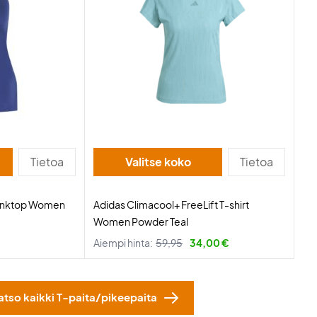
Tietoa
Valitse koko
Tietoa
Tanktop Women
Adidas Climacool+ FreeLift T-shirt
Women Powder Teal
Aiempi hinta:
59,95
34,00 €
atso kaikki T-paita/pikeepaita