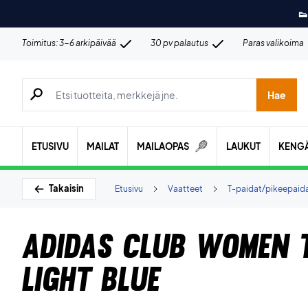
👟
Toimitus: 3-6 arkipäivää
30 pv palautus
Paras valikoima
Hae tuotteita, merkkejä jne.
Hae
ETUSIVU
MAILAT
MAILAOPAS
LAUKUT
KENG
Takaisin
Etusivu
Vaatteet
T-paidat/pikeepaid
Adidas Club Women 
Light Blue