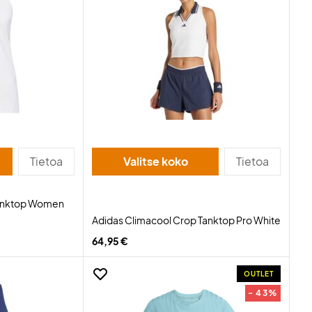
Tietoa
Valitse koko
Tietoa
Tanktop Women
Adidas Climacool Crop Tanktop Pro White
64,95 €
OUTLET
- 43%