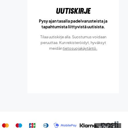
Uutiskirje
Pysy ajan tasalla padelvarusteista ja
tapahtumista liittyvistä uutisista.
Tilaa uutiskirje alla. Suostumus voidaan
peruuttaa. Kun rekisteröidyt, hyväksyt
meidän
tietosuojakäytäntö.
YLÖS