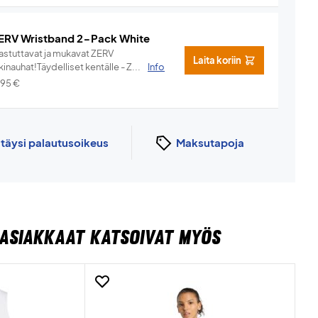
ERV Wristband 2-Pack White
hastuttavat ja mukavat ZERV
Laita koriin
kinauhat!Täydelliset kentälle - Z...
Info
,95
€
n
täysi palautusoikeus
Maksutapoja
ASIAKKAAT KATSOIVAT MYÖS