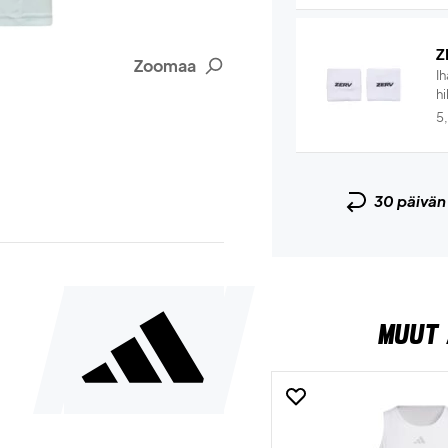
Z
Zoomaa
I
hi
5
30 päivä
MUUT 