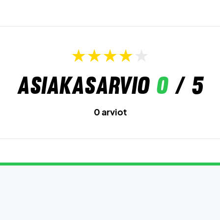
Asiakasarvio
0
/ 5
0 arviot