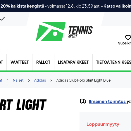
 20% kaikista kengistä
-
voimassa 12.8. klo 23.59 asti
-
Katso valikoi
Suosikit
ÄT
VAATTEET
PALLOT
LISÄTARVIKKEET
TIETOA TENNIKSE
at
Naiset
Adidas
Adidas Club Polo Shirt Light Blue
rt Light
Ilmainen toimitus
yl
Loppuunmyyty