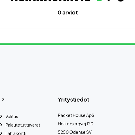
0 arviot
Yritystiedot
Racket House ApS
Valitus
Holkebjergvej 120
Palautetut tavarat
5250 Odense SV
Lahjakortti