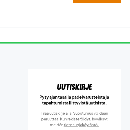
Uutiskirje
Pysy ajan tasalla padelvarusteista ja
tapahtumista liittyvistä uutisista.
Tilaa uutiskirje alla. Suostumus voidaan
peruuttaa. Kun rekisteröidyt, hyväksyt
meidän
tietosuojakäytäntö.