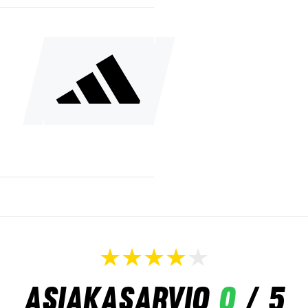
Asiakasarvio
0
/ 5