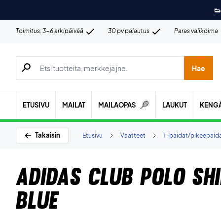
👟
Toimitus: 3-6 arkipäivää
30 pv palautus
Paras valikoima
Hae tuotteita, merkkejä jne.
Hae
ETUSIVU
MAILAT
MAILAOPAS
LAUKUT
KENG
Takaisin
Etusivu
Vaatteet
T-paidat/pikeepaid
Adidas Club Polo Shi
Blue