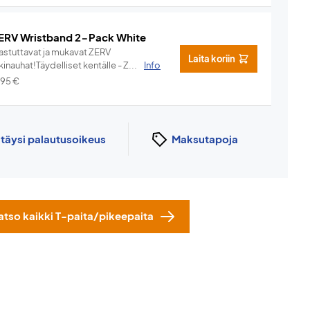
ERV Wristband 2-Pack White
hastuttavat ja mukavat ZERV
Laita koriin
kinauhat!Täydelliset kentälle - Z...
Info
,95
€
n
täysi palautusoikeus
Maksutapoja
atso kaikki T-paita/pikeepaita