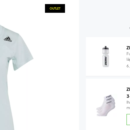
OUTLET
Z
F
lä
6
Z
3
Ih
m