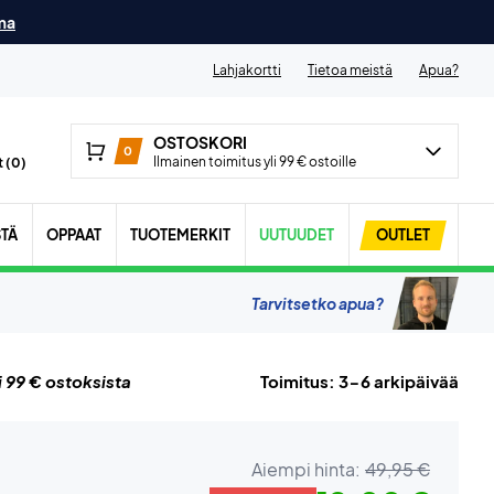
ma
Lahjakortti
Tietoa meistä
Apua?
OSTOSKORI
0
Ilmainen toimitus yli 99 € ostoille
 (
0
)
STÄ
OPPAAT
TUOTEMERKIT
UUTUUDET
OUTLET
Tarvitsetko apua?
i 99 € ostoksista
Toimitus: 3-6 arkipäivää
Aiempi hinta:
49,95 €