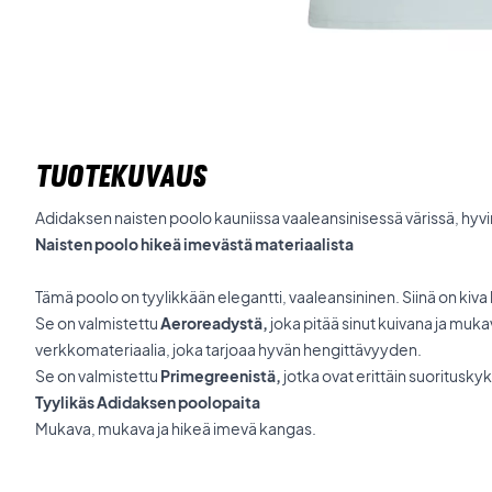
TUOTEKUVAUS
Adidaksen naisten poolo kauniissa vaaleansinisessä värissä, hyvi
Naisten poolo hikeä imevästä materiaalista
Tämä poolo on tyylikkään elegantti, vaaleansininen. Siinä on kiva 
Se on valmistettu
Aeroreadystä,
joka pitää sinut kuivana ja muk
verkkomateriaalia, joka tarjoaa hyvän hengittävyyden.
Se on valmistettu
Primegreenistä,
jotka ovat erittäin suorituskyk
Tyylikäs Adidaksen poolopaita
Mukava, mukava ja hikeä imevä kangas.