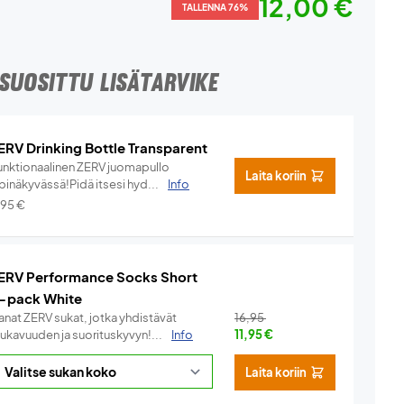
12,00 €
TALLENNA 76%
SUOSITTU LISÄTARVIKE
ERV Drinking Bottle Transparent
unktionaalinen ZERV juomapullo
Laita koriin
pinäkyvässä!Pidä itsesi hyd...
Info
,95
€
ERV Performance Socks Short
-pack White
anat ZERV sukat, jotka yhdistävät
16,95
ukavuuden ja suorituskyvyn!...
Info
11,95
€
Laita koriin