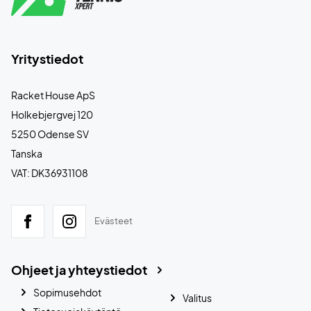
Yritystiedot
Racket House ApS
Holkebjergvej 120
5250 Odense SV
Tanska
VAT: DK36931108
Evästeet
Ohjeet ja yhteystiedot
Sopimusehdot
Valitus