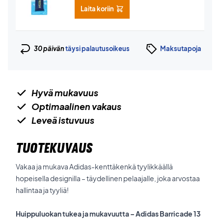
Laita koriin
30 päivän
täysi palautusoikeus
Maksutapoja
Hyvä mukavuus
Optimaalinen vakaus
Leveä istuvuus
TUOTEKUVAUS
Vakaa ja mukava Adidas-kenttäkenkä tyylikkäällä
hopeisella designilla – täydellinen pelaajalle, joka arvostaa
hallintaa ja tyyliä!
Huippuluokan tukea ja mukavuutta – Adidas Barricade 13