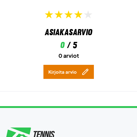
Asiakasarvio
0
/ 5
0 arviot
Kirjoita arvio