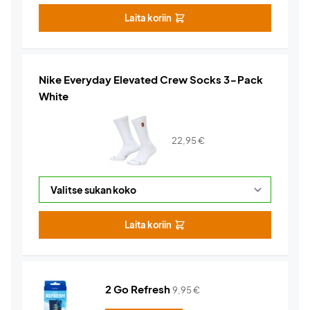
Laita koriin
Nike Everyday Elevated Crew Socks 3-Pack
White
22,95
€
Laita koriin
2 Go Refresh
9,95
€