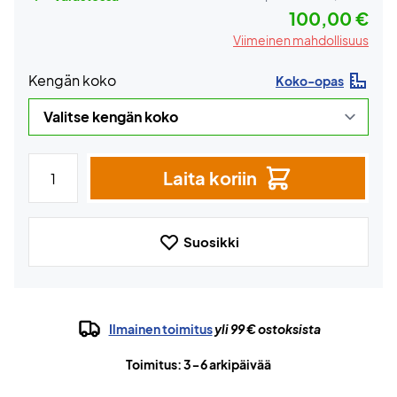
100,00 €
Viimeinen mahdollisuus
Kengän koko
Koko-opas
Laita koriin
Suosikki
Ilmainen toimitus
yli 99 € ostoksista
Toimitus: 3-6 arkipäivää