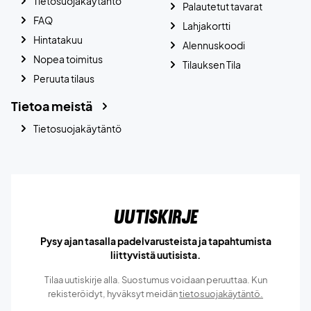
Tietosuojakäytäntö
Palautetut tavarat
FAQ
Lahjakortti
Hintatakuu
Alennuskoodi
Nopea toimitus
Tilauksen Tila
Peruuta tilaus
Tietoa meistä
Tietosuojakäytäntö
Uutiskirje
Pysy ajan tasalla padelvarusteista ja tapahtumista
liittyvistä uutisista.
Tilaa uutiskirje alla. Suostumus voidaan peruuttaa. Kun
rekisteröidyt, hyväksyt meidän
tietosuojakäytäntö.