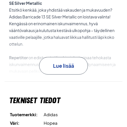
SE Silver Metallic
Etsitkö kenkää, joka yhdistää vakauden ja mukavuuden?
Adidas Barricade 13 SE Silver Metallic on loistava valinta!
Kengässä on erinomainen iskunvaimennus, hyvä
vääntövakaus ja kulutusta kestävä ulkopohja – täydellinen
vaativille pelaajille, jotka haluavat liikkua hallitusti läpi koko
ottelun.
Repetitor
on edistynyt välipohja, joka tarjoaa tehokasta
iskunvaimennusta ja energianpalautusta – dynaamiseen ja
Lue lisää
mukavaan pelikokemukseen.
Geofit Sensepods
ovat pehmusteita kantapään ympärillä,
jotka takaavat napakan istuvuuden ja lisätukea.
Tekniset tiedot
Torsion System
tuo keskijalkaan vakautta, jotta voit liikkua
turvallisesti ja hallitusti.
Tuotemerkki:
Adidas
Väri:
Hopea
Adiwear
on kestävä ulkopohjamateriaali, joka tarjoaa