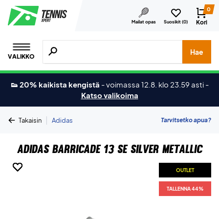
0
Kori
Mailat opas
Suosikit (
0
)
Hae tuotteita, merkkejä jne.
Hae
VALIKKO
👟 20% kaikista kengistä
-
voimassa 12.8. klo 23.59 asti
-
Katso valikoima
|
Tarvitsetko apua?
Takaisin
Adidas
Adidas Barricade 13 SE Silver Metallic
OUTLET
OUTLET
OUTLET
OUTLET
OUTLET
TALLENNA 44%
TALLENNA 44%
TALLENNA 44%
TALLENNA 44%
TALLENNA 44%