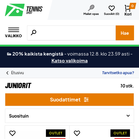
0
Kori
Mailat opas
Suosikit (
0
)
Hae tuotteita, merkkejä jne.
Hae
VALIKKO
👟 20% kaikista kengistä
-
voimassa 12.8. klo 23.59 asti
-
Katso valikoima
Etusivu
Tarvitsetko apua?
Juniorit
10 stk.
Suodattimet
Suosituin
OUTLET
OUTLET