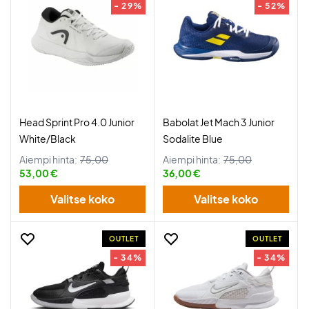
- 29%
- 52%
Head Sprint Pro 4.0 Junior
Babolat Jet Mach 3 Junior
White/Black
Sodalite Blue
Aiempi hinta:
75,00
Aiempi hinta:
75,00
53,00 €
36,00 €
Valitse koko
Valitse koko
OUTLET
OUTLET
- 34%
- 34%