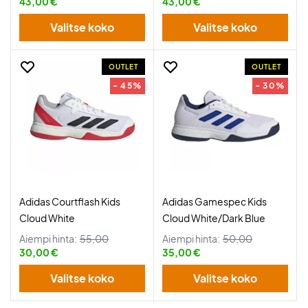
43,00 €
43,00 €
Valitse koko
Valitse koko
OUTLET
OUTLET
- 45%
- 30%
Adidas Courtflash Kids
Adidas Gamespec Kids
Cloud White
Cloud White/Dark Blue
Aiempi hinta:
55,00
Aiempi hinta:
50,00
30,00 €
35,00 €
Valitse koko
Valitse koko