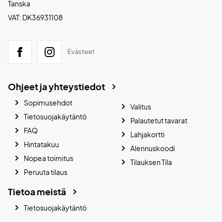
Tanska
VAT: DK36931108
Evästeet
Ohjeet ja yhteystiedot
Sopimusehdot
Valitus
Tietosuojakäytäntö
Palautetut tavarat
FAQ
Lahjakortti
Hintatakuu
Alennuskoodi
Nopea toimitus
Tilauksen Tila
Peruuta tilaus
Tietoa meistä
Tietosuojakäytäntö