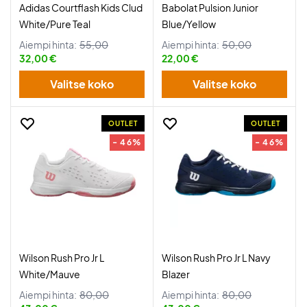
Adidas Courtflash Kids Clud
Babolat Pulsion Junior
White/Pure Teal
Blue/Yellow
Aiempi hinta:
55,00
Aiempi hinta:
50,00
32,00 €
22,00 €
Valitse koko
Valitse koko
OUTLET
OUTLET
- 46%
- 46%
Wilson Rush Pro Jr L
Wilson Rush Pro Jr L Navy
White/Mauve
Blazer
Aiempi hinta:
80,00
Aiempi hinta:
80,00