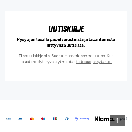
Uutiskirje
Pysy ajan tasalla padelvarusteista ja tapahtumista
liittyvistä uutisista.
Tilaa uutiskirje alla. Suostumus voidaan peruuttaa. Kun
rekisteröidyt, hyväksyt meidän
tietosuojakäytäntö.