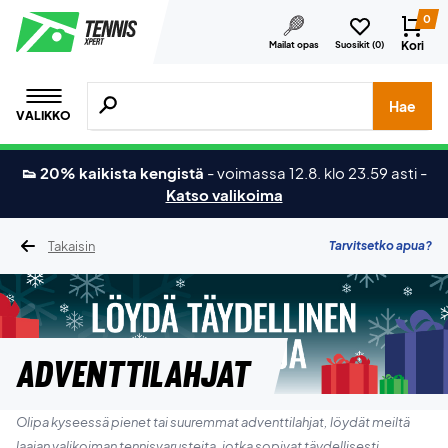
0
Kori
Mailat opas
Suosikit (
0
)
Hae tuotteita, merkkejä jne.
Hae
VALIKKO
👟 20% kaikista kengistä
-
voimassa 12.8. klo 23.59 asti
-
Katso valikoima
Takaisin
Tarvitsetko apua?
Adventtilahjat
Olipa kyseessä pienet tai suuremmat adventtilahjat, löydät meiltä
laajan valikoiman tennisvarusteita, jotka sopivat täydellisesti