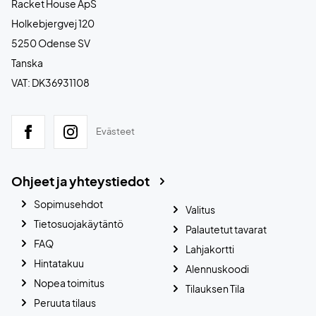
Racket House ApS
Holkebjergvej 120
5250 Odense SV
Tanska
VAT: DK36931108
Evästeet
Ohjeet ja yhteystiedot
Sopimusehdot
Valitus
Tietosuojakäytäntö
Palautetut tavarat
FAQ
Lahjakortti
Hintatakuu
Alennuskoodi
Nopea toimitus
Tilauksen Tila
Peruuta tilaus