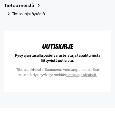
Tietoa meistä
Tietosuojakäytäntö
Uutiskirje
Pysy ajan tasalla padelvarusteista ja tapahtumista
liittyvistä uutisista.
Tilaa uutiskirje alla. Suostumus voidaan peruuttaa. Kun
rekisteröidyt, hyväksyt meidän
tietosuojakäytäntö.