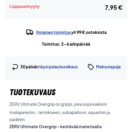
Loppuunmyyty
7,95 €
Ilmainen toimitus
yli 99 € ostoksista
Toimitus: 3-6 arkipäivää
30 päivän
täysi palautusoikeus
Maksutapoja
TUOTEKUVAUS
ZERV Ultimate Overgrip on grippi, joka sopii kaikkiin
mailapeleihin - tennikseen, sulkapalloon, squashiin ja
padeliin.
ZERV Ultimate Overgrip - kestävää materiaalia