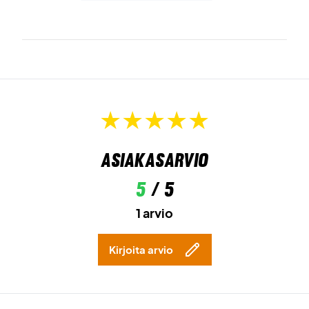
Asiakasarvio
5
/ 5
1 arvio
Kirjoita arvio