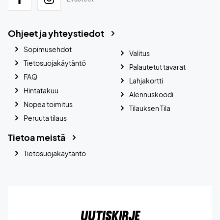
Ohjeet ja yhteystiedot
Sopimusehdot
Valitus
Tietosuojakäytäntö
Palautetut tavarat
FAQ
Lahjakortti
Hintatakuu
Alennuskoodi
Nopea toimitus
Tilauksen Tila
Peruuta tilaus
Tietoa meistä
Tietosuojakäytäntö
Uutiskirje