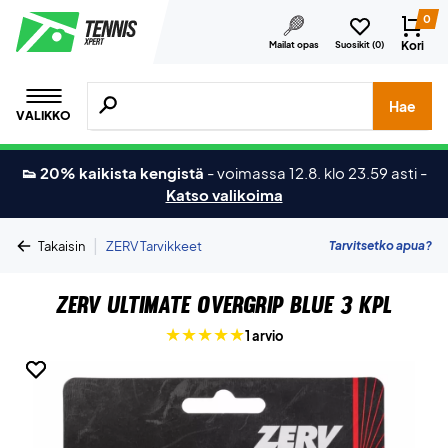
0
Kori
Mailat opas
Suosikit (
0
)
Hae tuotteita, merkkejä jne.
Hae
VALIKKO
👟 20% kaikista kengistä
-
voimassa 12.8. klo 23.59 asti
-
Katso valikoima
|
Tarvitsetko apua?
Takaisin
ZERV Tarvikkeet
ZERV Ultimate Overgrip Blue 3 kpl
1 arvio