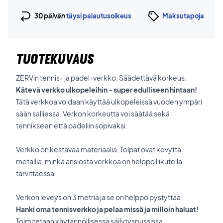
30 päivän
täysi palautusoikeus
Maksutapoja
TUOTEKUVAUS
ZERVin tennis- ja padel-verkko. Säädettävä korkeus.
Kätevä verkko ulkopeleihin - super edulliseen hintaan!
Tätä verkkoa voidaan käyttää ulkopeleissä vuoden ympäri
sään salliessa. Verkon korkeutta voi säätää sekä
tennikseen että padeliin sopivaksi.
Verkko on kestävää materiaalia. Tolpat ovat kevyttä
metallia, minkä ansiosta verkkoa on helppo liikutella
tarvittaessa.
Verkon leveys on 3 metriä ja se on helppo pystyttää.
Hanki oma tennisverkko ja pelaa missä ja milloin haluat!
Toimitetaan käytännöllisessä säilytyspussissa.