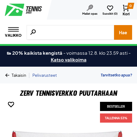
0
Kori
Mailat opas
Suosikit (
0
)
Hae tuotteita, merkkejä jne.
Hae
VALIKKO
👟 20% kaikista kengistä
-
voimassa 12.8. klo 23.59 asti
-
Katso valikoima
|
Tarvitsetko apua?
Takaisin
Pelivarusteet
ZERV Tennisverkko puutarhaan
BESTSELLER
BESTSELLER
BESTSELLER
BESTSELLER
BESTSELLER
TALLENNA 53%
TALLENNA 53%
TALLENNA 53%
TALLENNA 53%
TALLENNA 53%