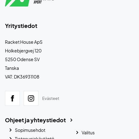
Yritystiedot
Racket House ApS
Holkebjergvej 120
5250 Odense SV
Tanska
VAT: DK36931108
Evästeet
Ohjeet ja yhteystiedot
Sopimusehdot
Valitus
Tietosuojakäytäntö