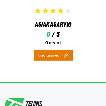
Asiakasarvio
0
/ 5
0 arviot
Kirjoita arvio