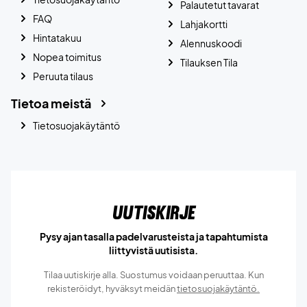
Palautetut tavarat
FAQ
Lahjakortti
Hintatakuu
Alennuskoodi
Nopea toimitus
Tilauksen Tila
Peruuta tilaus
Tietoa meistä
Tietosuojakäytäntö
Uutiskirje
Pysy ajan tasalla padelvarusteista ja tapahtumista
liittyvistä uutisista.
Tilaa uutiskirje alla. Suostumus voidaan peruuttaa. Kun
rekisteröidyt, hyväksyt meidän
tietosuojakäytäntö.