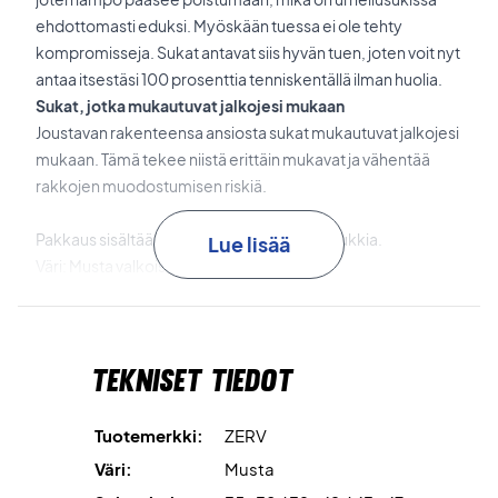
ehdottomasti eduksi. Myöskään tuessa ei ole tehty
kompromisseja. Sukat antavat siis hyvän tuen, joten voit nyt
antaa itsestäsi 100 prosenttia tenniskentällä ilman huolia.
Sukat, jotka mukautuvat jalkojesi mukaan
Joustavan rakenteensa ansiosta sukat mukautuvat jalkojesi
mukaan. Tämä tekee niistä erittäin mukavat ja vähentää
rakkojen muodostumisen riskiä.
Pakkaus sisältää 3 paria näitä laadukkaita sukkia.
Lue lisää
Väri: Musta valkoisella logolla.
Materiaali: puuvilla, polyesteri ja elastaani.
Tekniset tiedot
Tuotemerkki:
ZERV
Väri:
Musta