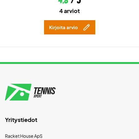
4,8
/ 5
4 arviot
Kirjoita arvio
Yritystiedot
Racket House ApS