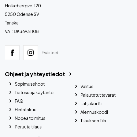
Holkebjergvej 120
5250 Odense SV
Tanska
VAT: DK36931108
Evästeet
Ohjeet ja yhteystiedot
Sopimusehdot
Valitus
Tietosuojakäytäntö
Palautetut tavarat
FAQ
Lahjakortti
Hintatakuu
Alennuskoodi
Nopea toimitus
Tilauksen Tila
Peruuta tilaus