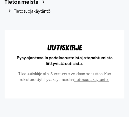
Tietoa meistä
Tietosuojakäytäntö
Uutiskirje
Pysy ajan tasalla padelvarusteista ja tapahtumista
liittyvistä uutisista.
Tilaa uutiskirje alla. Suostumus voidaan peruuttaa. Kun
rekisteröidyt, hyväksyt meidän
tietosuojakäytäntö.