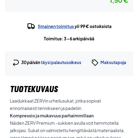
1,50 €
Ilmainen toimitus
yli 99 € ostoksista
Toimitus: 3-6 arkipäivää
30 päivän
täysi palautusoikeus
Maksutapoja
TUOTEKUVAUS
Laadukkaat ZERVin urheilusukat, jotka sopivat
erinomaisesti tennikseen ja padeliin.
Kompressio ja mukavuus parhaimmillaan
Näiden ZERV Premium -sukkien avulla voit hemmotella
jalkojasi. Sukat on valmistettu hengittävästä materiaalista,
joten lämpö pääsee poistumaan, mikä on urheilusukissa