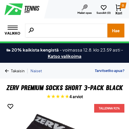
0
Kori
Mailat opas
Suosikit (
0
)
Hae tuotteita, merkkejä jne.
Hae
VALIKKO
👟 20% kaikista kengistä
-
voimassa 12.8. klo 23.59 asti
-
Katso valikoima
|
Tarvitsetko apua?
Takaisin
Naiset
ZERV Premium Socks Short 3-pack Black
4 arviot
TALLENNA 92%