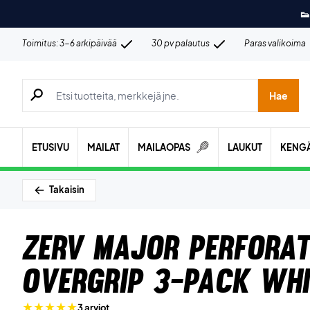
👟
Toimitus: 3-6 arkipäivää
30 pv palautus
Paras valikoima
Hae tuotteita, merkkejä jne.
Hae
ETUSIVU
MAILAT
MAILAOPAS
LAUKUT
KENG
Takaisin
ZERV Major Perfora
Overgrip 3-pack Whi
3 arviot