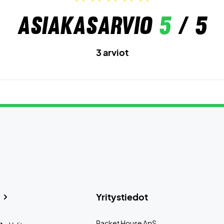
Asiakasarvio
5
/ 5
3 arviot
Yritystiedot
Racket House ApS