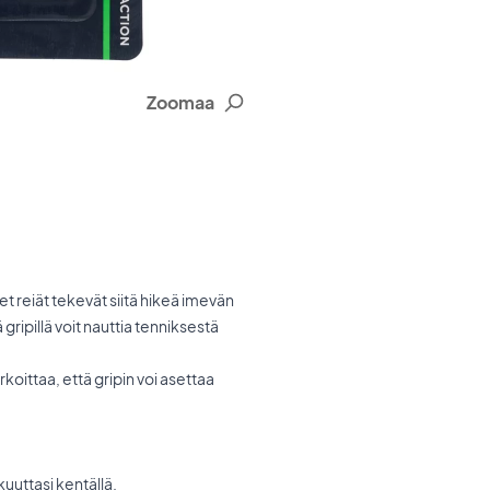
Zoomaa
t reiät tekevät siitä hikeä imevän
gripillä voit nauttia tenniksestä
rkoittaa, että gripin voi asettaa
uuttasi kentällä.