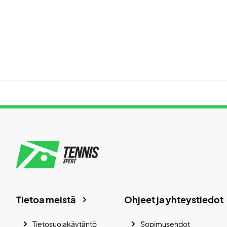
Tietoa meistä
Ohjeet ja yhteystiedot
Tietosuojakäytäntö
Sopimusehdot