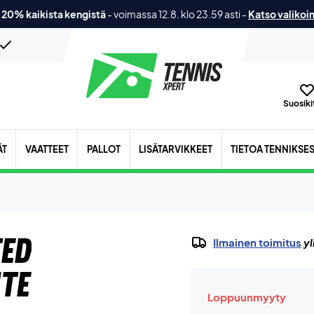
 20% kaikista kengistä
-
voimassa 12.8. klo 23.59 asti
-
Katso valikoi
Suosikit
ÄT
VAATTEET
PALLOT
LISÄTARVIKKEET
TIETOA TENNIKSE
ted
Ilmainen toimitus
yl
te
Loppuunmyyty