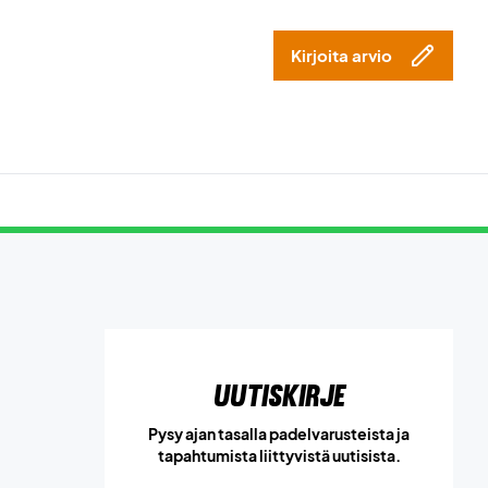
Kirjoita arvio
Uutiskirje
Pysy ajan tasalla padelvarusteista ja
tapahtumista liittyvistä uutisista.