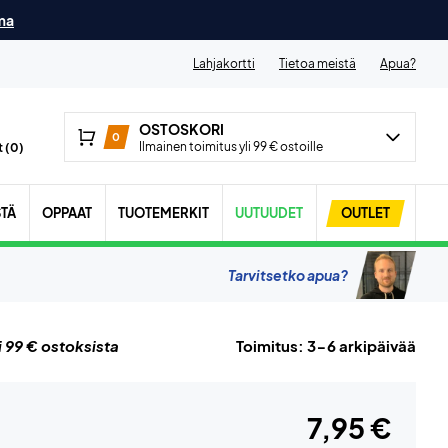
ma
Lahjakortti
Tietoa meistä
Apua?
OSTOSKORI
0
Ilmainen toimitus yli 99 € ostoille
 (
0
)
STÄ
OPPAAT
TUOTEMERKIT
UUTUUDET
OUTLET
Tarvitsetko apua?
i 99 € ostoksista
Toimitus: 3-6 arkipäivää
7,95 €