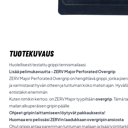
TUOTEKUVAUS
Huolellisesti testattu grippi tennismailaasi.
Lisää pelimukavuutta - ZERV Major Perforated Overgrip
ZERV Major Perforated Overgrip on hengittävä grippi, jonka piene
ja varmistavat hyvän otteen ja tuntuman koko matsin ajan. Hyvällä 
entistäkin enemmän.
Kuten nimikin kertoo, on ZERV Major tyypiltään
overgrip
. Tämä ta
mailan alkuperäisen gripin päälle.
Ohjeet gripin laittamiseen löytyvät pakkauksesta!
Huomaa ero pelissäsi ZERVin laadukkaan overgripin ansiosta
Ohut grippi antaa paremman tuntuman mailaan ja lisää lyöntitarkk