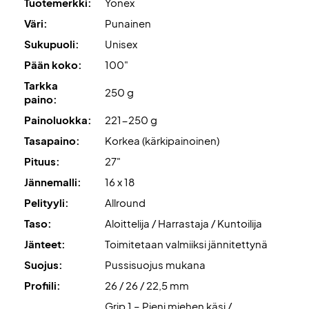
Tuotemerkki:
Yonex
läpiviennit, jotka sijaitsevat rungon ylä- ja alaosassa. Nämä
edistävät "snapback"-efektiä.
Väri:
Punainen
Sukupuoli:
Unisex
Valtaa kenttä – tilaa tämä tennismaila jo tänään!
Pään koko:
100"
Huom
: Toimitetaan tehdasjännityksellä – suosittelemme
Tarkka
kuitenkin ammattimaista jännityspalvelua.
250 g
paino:
Painoluokka:
221-250 g
Asiantuntijan vinkki
:
Tähän mailaan suosittelemme Wilson
Revolve -jännitystä ja 24 kg panoa
.
Tasapaino:
Korkea (kärkipainoinen)
Pituus:
27"
Lisäksi toimitetaan suojapussin kanssa!
Jännemalli:
16 x 18
Pelityyli:
Allround
Taso:
Aloittelija / Harrastaja / Kuntoilija
Jänteet:
Toimitetaan valmiiksi jännitettynä
Suojus:
Pussisuojus mukana
Profiili:
26 / 26 / 22,5 mm
Grip 1 – Pieni miehen käsi /