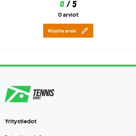
0
/ 5
0 arviot
Kirjoita arvio
Yritystiedot