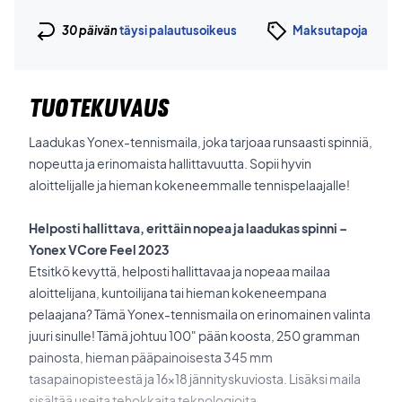
30 päivän
täysi palautusoikeus
Maksutapoja
TUOTEKUVAUS
Laadukas Yonex-tennismaila, joka tarjoaa runsaasti spinniä,
nopeutta ja erinomaista hallittavuutta. Sopii hyvin
aloittelijalle ja hieman kokeneemmalle tennispelaajalle!
Helposti hallittava, erittäin nopea ja laadukas spinni –
Yonex VCore Feel 2023
Etsitkö kevyttä, helposti hallittavaa ja nopeaa mailaa
aloittelijana, kuntoilijana tai hieman kokeneempana
pelaajana? Tämä Yonex-tennismaila on erinomainen valinta
juuri sinulle! Tämä johtuu 100" pään koosta, 250 gramman
painosta, hieman pääpainoisesta 345 mm
tasapainopisteestä ja 16x18 jännityskuviosta. Lisäksi maila
sisältää useita tehokkaita teknologioita.