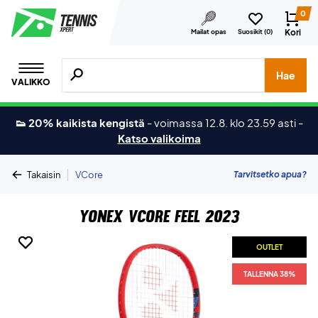
0
Kori
Mailat opas
Suosikit (
0
)
Hae tuotteita, merkkejä jne.
Hae
VALIKKO
👟 20% kaikista kengistä
-
voimassa 12.8. klo 23.59 asti
-
Katso valikoima
|
Tarvitsetko apua?
Takaisin
VCore
Yonex VCore Feel 2023
OUTLET
OUTLET
TALLENNA 38%
TALLENNA 38%