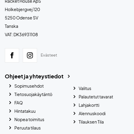
Racket House ApS
Holkebjergvej 120
5250 Odense SV
Tanska
VAT: DK36931108
Evästeet
Ohjeet ja yhteystiedot
Sopimusehdot
Valitus
Tietosuojakäytäntö
Palautetut tavarat
FAQ
Lahjakortti
Hintatakuu
Alennuskoodi
Nopea toimitus
Tilauksen Tila
Peruuta tilaus