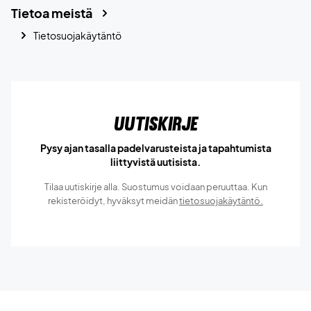
Tietoa meistä
Tietosuojakäytäntö
Uutiskirje
Pysy ajan tasalla padelvarusteista ja tapahtumista
liittyvistä uutisista.
Tilaa uutiskirje alla. Suostumus voidaan peruuttaa. Kun
rekisteröidyt, hyväksyt meidän
tietosuojakäytäntö.