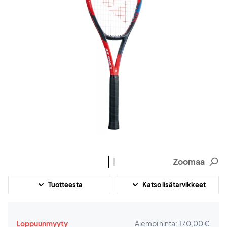
Zoomaa
Tuotteesta
Katso lisätarvikkeet
Loppuunmyyty
Aiempi hinta:
170,00 €