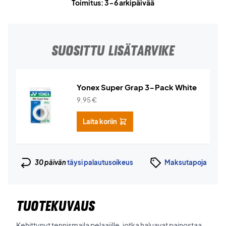
Toimitus: 3-6 arkipäivää
SUOSITTU LISÄTARVIKE
Yonex Super Grap 3-Pack White
9,95
€
Laita koriin
30 päivän
täysi palautusoikeus
Maksutapoja
TUOTEKUVAUS
Kehittynyt tennismaila pelaajille, jotka haluavat painostaa