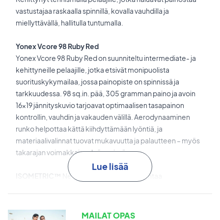
vastustajaa raskaalla spinnillä, kovalla vauhdilla ja
miellyttävällä, hallitulla tuntumalla.
Yonex Vcore 98 Ruby Red
Yonex Vcore 98 Ruby Red on suunniteltu intermediate- ja
kehittyneille pelaajille, jotka etsivät monipuolista
suorituskykymailaa, jossa painopiste on spinnissä ja
tarkkuudessa. 98 sq.in. pää, 305 gramman paino ja avoin
16x19 jännityskuvio tarjoavat optimaalisen tasapainon
kontrollin, vauhdin ja vakauden välillä. Aerodynaaminen
runko helpottaa kättä kiihdyttämään lyöntiä, ja
materiaalivalinnat tuovat mukavuutta ja palautteen – myös
takarajan voimakkaissa lyönneissä.
Lue lisää
ISOMETRIC™
Neliönmuotoinen pää laajentaa
sweetspottia ja takaa tasaisemman osuman, mikä lisää
kontrollia tehosta tinkimättä.
MAILAT OPAS