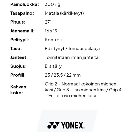
Painoluokka:
300+ g
Koe maksimaalinen spinni ja kontrolli Yonex Vcore 98
Tasapaino:
Matala (kärkikevyt)
Ruby Red -mailalla
Pituus:
27"
HUOM
: TOIMITETAAN ILMAN JÄNTEITÄ. Suosittelemme
Jännemalli:
16 x 19
tilaamaan myös ammattilaistasoisen jännityspalvelun.
Pelityyli:
Kontrolli
Asiantuntijan vinkki
: Tähän mailaan suosittelemme
Taso:
Edistynyt / Turnauspelaaja
jännitystä Wilson Revolve -jännellä, 24 kg.
Jänteet:
Toimitetaan ilman jänteitä
Suojus:
Ei sisälly
Toimitetaan ilman suojapussia!
Profiili:
23 / 23,5 / 22 mm
Grip 2 – Normaalikokoinen miehen
Kahvan
käsi / Grip 3 – Iso miehen käsi / Grip 4
koko:
– Erittäin iso miehen käsi