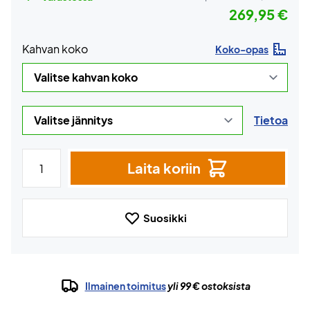
269,95 €
Kahvan koko
Koko-opas
Tietoa
Laita koriin
Suosikki
Ilmainen toimitus
yli 99 € ostoksista