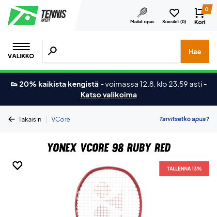
0
Kori
Mailat opas
Suosikit (
0
)
Hae tuotteita, merkkejä jne.
Hae
VALIKKO
👟 20% kaikista kengistä
-
voimassa 12.8. klo 23.59 asti
-
Katso valikoima
|
Tarvitsetko apua?
Takaisin
VCore
Yonex Vcore 98 Ruby Red
TALLENNA 13%
TALLENNA 13%
TALLENNA 13%
TALLENNA 13%
TALLENNA 13%
TALLENNA 13%
TALLENNA 13%