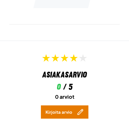
Asiakasarvio
0
/ 5
0 arviot
Kirjoita arvio