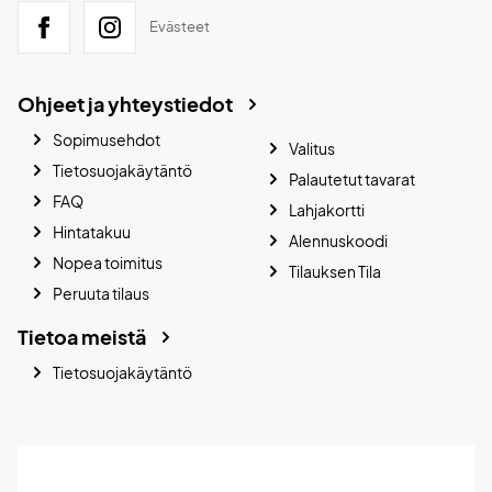
Evästeet
Ohjeet ja yhteystiedot
Sopimusehdot
Valitus
Tietosuojakäytäntö
Palautetut tavarat
FAQ
Lahjakortti
Hintatakuu
Alennuskoodi
Nopea toimitus
Tilauksen Tila
Peruuta tilaus
Tietoa meistä
Tietosuojakäytäntö