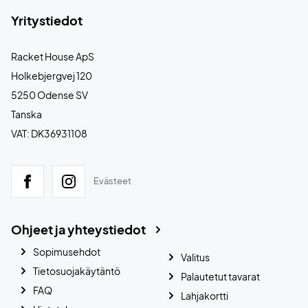
Yritystiedot
Racket House ApS
Holkebjergvej 120
5250 Odense SV
Tanska
VAT: DK36931108
Evästeet
Ohjeet ja yhteystiedot
Sopimusehdot
Valitus
Tietosuojakäytäntö
Palautetut tavarat
FAQ
Lahjakortti