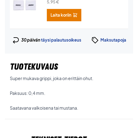
5,95
€
Laita koriin
30 päivän
täysi palautusoikeus
Maksutapoja
TUOTEKUVAUS
Super mukava grippi, joka on erittäin ohut.
Paksuus: 0,4 mm.
Saatavana valkoisena tai mustana.