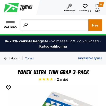
0
Kori
Mailat opas
Suosikit (
0
)
Hae tuotteita, merkkejä jne.
Hae
VALIKKO
👟 20% kaikista kengistä
-
voimassa 12.8. klo 23.59 asti
-
Katso valikoima
|
Tarvitsetko apua?
Takaisin
Yonex
Yonex Ultra Thin Grap 3-pack
2 arviot