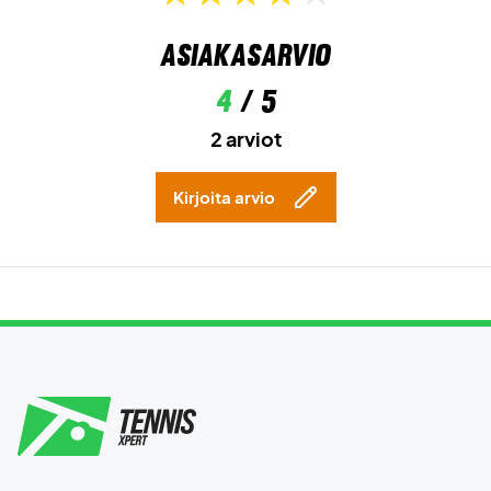
Asiakasarvio
4
/ 5
2 arviot
Kirjoita arvio