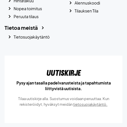
Hintatakuu
Alennuskoodi
Nopea toimitus
Tilauksen Tila
Peruuta tilaus
Tietoa meistä
Tietosuojakäytäntö
Uutiskirje
Pysy ajan tasalla padelvarusteista ja tapahtumista
liittyvistä uutisista.
Tilaa uutiskirje alla. Suostumus voidaan peruuttaa. Kun
rekisteröidyt, hyväksyt meidän
tietosuojakäytäntö.