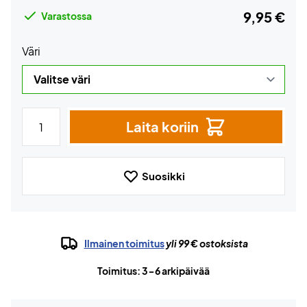
9,95 €
Varastossa
Väri
Laita koriin
Suosikki
Ilmainen toimitus
yli 99 € ostoksista
Toimitus: 3-6 arkipäivää