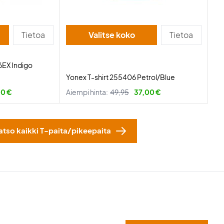
Tietoa
Valitse koko
Tietoa
6EX Indigo
Yonex T-shirt 255406 Petrol/Blue
00 €
Aiempi hinta:
49,95
37,00 €
atso kaikki T-paita/pikeepaita