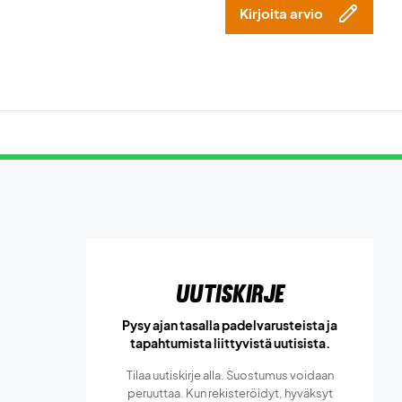
Kirjoita arvio
Uutiskirje
Pysy ajan tasalla padelvarusteista ja
tapahtumista liittyvistä uutisista.
Tilaa uutiskirje alla. Suostumus voidaan
peruuttaa. Kun rekisteröidyt, hyväksyt