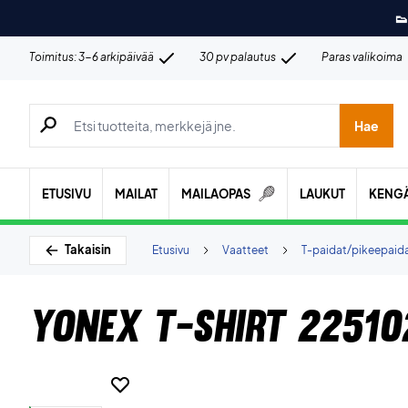
👟
Toimitus: 3-6 arkipäivää
30 pv palautus
Paras valikoima
Hae tuotteita, merkkejä jne.
Hae
ETUSIVU
MAILAT
MAILAOPAS
LAUKUT
KENG
Takaisin
Etusivu
Vaatteet
T-paidat/pikeepaid
Yonex T-shirt 22510