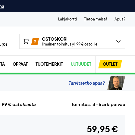
ma
Lahjakortti
Tietoa meistä
Apua?
OSTOSKORI
0
Ilmainen toimitus yli 99 € ostoille
 (
0
)
STÄ
OPPAAT
TUOTEMERKIT
UUTUUDET
OUTLET
Tarvitsetko apua?
i 99 € ostoksista
Toimitus: 3-6 arkipäivää
59,95 €