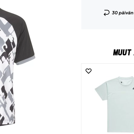
30 päivä
MUUT 