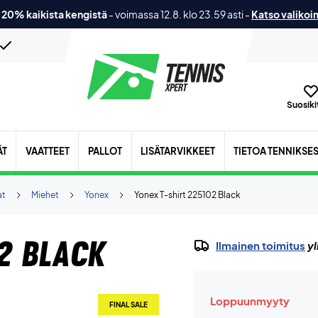
 20% kaikista kengistä
-
voimassa 12.8. klo 23.59 asti
-
Katso valikoi
Suosikit
ÄT
VAATTEET
PALLOT
LISÄTARVIKKEET
TIETOA TENNIKSE
at
Miehet
Yonex
Yonex T-shirt 225102 Black
2 Black
Ilmainen toimitus
yl
Loppuunmyyty
FINAL SALE