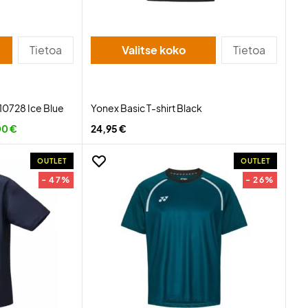
Tietoa
Valitse koko
Tietoa
10728 Ice Blue
Yonex Basic T-shirt Black
00 €
24,95 €
OUTLET
OUTLET
- 47%
- 26%