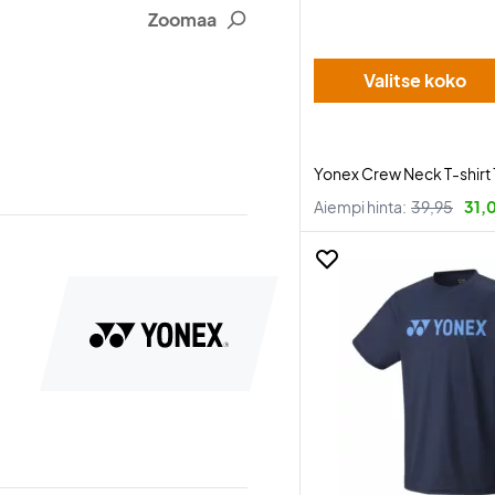
Zoomaa
Valitse koko
Yonex Crew Neck T-shirt 
Aiempi hinta:
39,95
31,