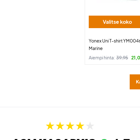
Valitse koko
Yonex Uni T-shirt YM004
Marine
Aiempi hinta:
39,95
21,
K