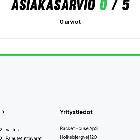
Asiakasarvio
0
/ 5
0 arviot
Yritystiedot
Racket House ApS
Valitus
Holkebjergvej 120
Palautetut tavarat