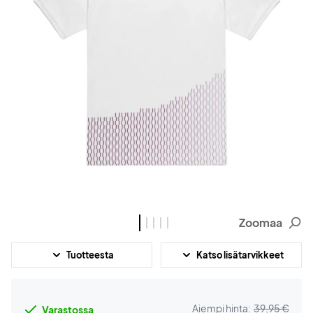
Zoomaa
Tuotteesta
Katso lisätarvikkeet
Aiempi hinta:
39,95 €
Varastossa