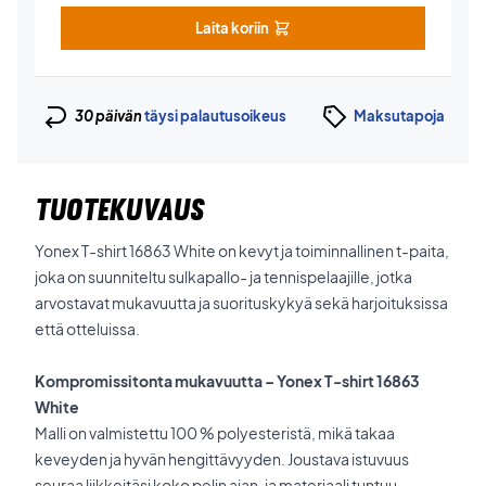
Laita koriin
30 päivän
täysi palautusoikeus
Maksutapoja
TUOTEKUVAUS
Yonex T-shirt 16863 White on kevyt ja toiminnallinen t-paita,
joka on suunniteltu sulkapallo- ja tennispelaajille, jotka
arvostavat mukavuutta ja suorituskykyä sekä harjoituksissa
että otteluissa.
Kompromissitonta mukavuutta – Yonex T-shirt 16863
White
Malli on valmistettu 100 % polyesteristä, mikä takaa
keveyden ja hyvän hengittävyyden. Joustava istuvuus
seuraa liikkeitäsi koko pelin ajan, ja materiaali tuntuu