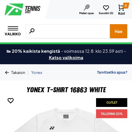
0
Kori
Mailat opas
Suosikit (
0
)
Hae tuotteita, merkkejä jne.
Hae
VALIKKO
👟 20% kaikista kengistä
-
voimassa 12.8. klo 23.59 asti
-
Katso valikoima
|
Tarvitsetko apua?
Takaisin
Yonex
Yonex T-shirt 16863 White
OUTLET
OUTLET
OUTLET
OUTLET
OUTLET
TALLENNA 20%
TALLENNA 20%
TALLENNA 20%
TALLENNA 20%
TALLENNA 20%