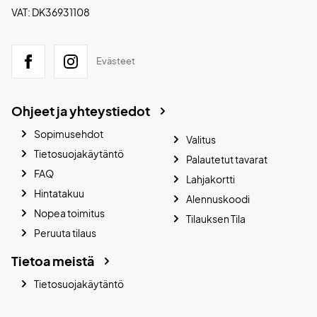
VAT: DK36931108
Evästeet
Ohjeet ja yhteystiedot
Sopimusehdot
Valitus
Tietosuojakäytäntö
Palautetut tavarat
FAQ
Lahjakortti
Hintatakuu
Alennuskoodi
Nopea toimitus
Tilauksen Tila
Peruuta tilaus
Tietoa meistä
Tietosuojakäytäntö