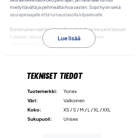
miellyttävältä ja pehmeältä ihoa vasten. Sopii hyvin sekä
seurapelaajalle että turnaustasolla kilpailevalle.
Erinomainen valinta pelaajalle, joka haluaa kevyesti istuvan
t-paidan, joka pitää olon kuivana myös korkean
Lue lisää
intensiteetin aikana.
Kosteutta siirtävä materiaali
Kangas siirtää tehokkaasti
kosteutta pois keholta ja pitää sinut mukavana ja kuivana.
Tekniset tiedot
Nopeasti kuivuvat ominaisuudet
Materiaali on kehitetty
kuivumaan nopeasti, mikä auttaa keskittymään peliin koko
Tuotemerkki:
Yonex
ajan.
Väri:
Valkoinen
Koko:
XS / S / M / L / XL / XXL
Tilaa Yonex T-shirt 16863 White ja koe huippuluokan
mukavuus
Sukupuoli:
Unisex
Väri:
Valkoinen.