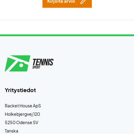
Kirjoita arvio
Yritystiedot
Racket House ApS
Holkebjergvej 120
5250 Odense SV
Tanska