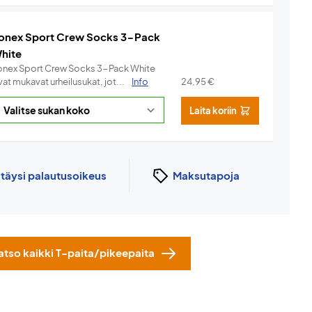
onex Sport Crew Socks 3-Pack
hite
onex Sport Crew Socks 3-Pack White
at mukavat urheilusukat, jot...
Info
24,95
€
Laita koriin
n
täysi palautusoikeus
Maksutapoja
atso kaikki T-paita/pikeepaita