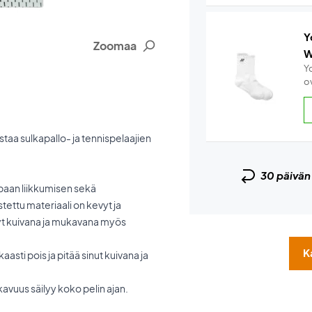
Y
Zoomaa
W
Y
ov
staa sulkapallo- ja tennispelaajien
30 päivä
apaan liikkumisen sekä
tettu materiaali on kevyt ja
ysyt kuivana ja mukavana myös
K
asti pois ja pitää sinut kuivana ja
avuus säilyy koko pelin ajan.