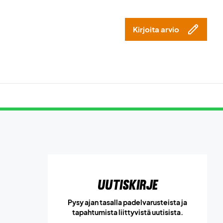
Kirjoita arvio
Uutiskirje
Pysy ajan tasalla padelvarusteista ja
tapahtumista liittyvistä uutisista.