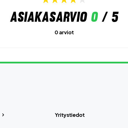
Asiakasarvio
0
/ 5
0 arviot
Yritystiedot