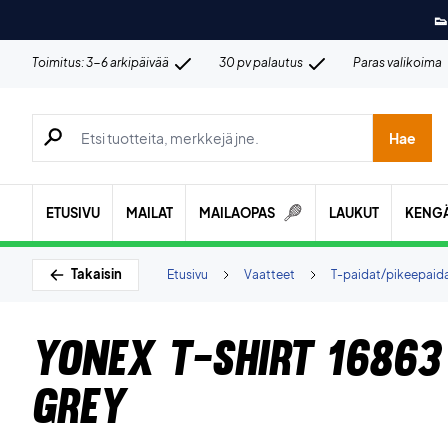
👟
Toimitus: 3-6 arkipäivää
30 pv palautus
Paras valikoima
Hae tuotteita, merkkejä jne.
Hae
ETUSIVU
MAILAT
MAILAOPAS
LAUKUT
KENG
Takaisin
Etusivu
Vaatteet
T-paidat/pikeepaid
Yonex T-shirt 16863
Grey