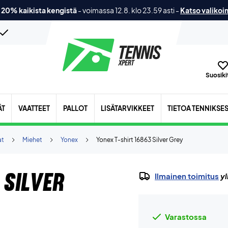
 20% kaikista kengistä
-
voimassa 12.8. klo 23.59 asti
-
Katso valikoi
Suosikit
ÄT
VAATTEET
PALLOT
LISÄTARVIKKEET
TIETOA TENNIKSE
at
Miehet
Yonex
Yonex T-shirt 16863 Silver Grey
 Silver
Ilmainen toimitus
yl
Varastossa