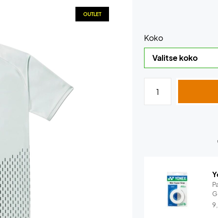
OUTLET
Koko
Y
P
G
9