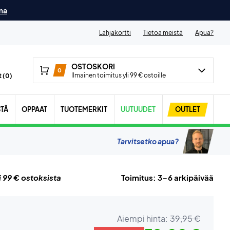
ma
Lahjakortti
Tietoa meistä
Apua?
OSTOSKORI
0
Ilmainen toimitus yli 99 € ostoille
 (
0
)
STÄ
OPPAAT
TUOTEMERKIT
UUTUUDET
OUTLET
Tarvitsetko apua?
i 99 € ostoksista
Toimitus: 3-6 arkipäivää
Aiempi hinta:
39,95 €