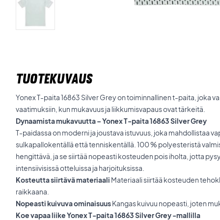
TUOTEKUVAUS
Yonex T-paita 16863 Silver Grey on toiminnallinen t-paita, joka va
vaatimuksiin, kun mukavuus ja liikkumisvapaus ovat tärkeitä.
Dynaamista mukavuutta – Yonex T-paita 16863 Silver Grey
T-paidassa on moderni ja joustava istuvuus, joka mahdollistaa v
sulkapallokentällä että tenniskentällä. 100 % polyesteristä valmis
hengittävä, ja se siirtää nopeasti kosteuden pois iholta, jotta p
intensiivisissä otteluissa ja harjoituksissa.
Kosteutta siirtävä materiaali
Materiaali siirtää kosteuden tehokka
raikkaana.
Nopeasti kuivuva ominaisuus
Kangas kuivuu nopeasti, joten muk
Koe vapaa liike Yonex T-paita 16863 Silver Grey -mallilla