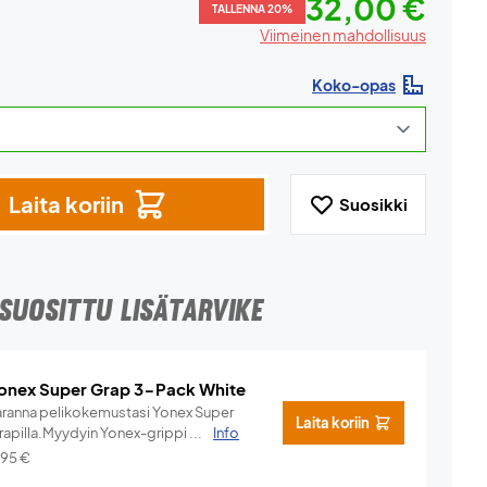
32,00 €
TALLENNA 20%
Viimeinen mahdollisuus
Koko-opas
Laita koriin
Suosikki
SUOSITTU LISÄTARVIKE
onex Super Grap 3-Pack White
aranna pelikokemustasi Yonex Super
Laita koriin
rapilla.Myydyin Yonex-grippi ...
Info
,95
€