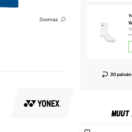
Y
Zoomaa
W
Y
ov
30 päivä
MUUT 