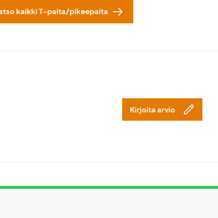
atso kaikki T-paita/pikeepaita
Kirjoita arvio