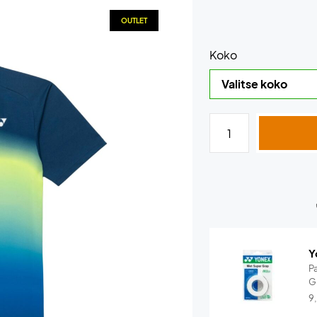
OUTLET
Koko
Y
P
G
9