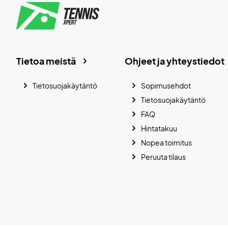
Tietoa meistä
Ohjeet ja yhteystiedot
Tietosuojakäytäntö
Sopimusehdot
Tietosuojakäytäntö
FAQ
Hintatakuu
Nopea toimitus
Peruuta tilaus