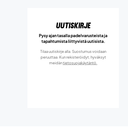
Uutiskirje
Pysy ajan tasalla padelvarusteista ja
tapahtumista liittyvistä uutisista.
Tilaa uutiskirje alla. Suostumus voidaan
peruuttaa. Kun rekisteröidyt, hyväksyt
meidän
tietosuojakäytäntö.