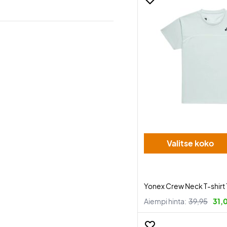
Valitse koko
Yonex Crew Neck T-shirt 
Aiempi hinta:
39,95
31,