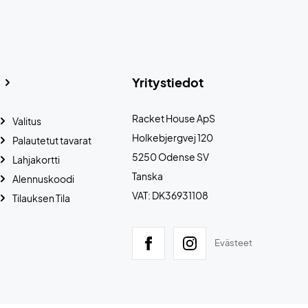
Yritystiedot
Racket House ApS
Valitus
Holkebjergvej 120
Palautetut tavarat
5250 Odense SV
Lahjakortti
Tanska
Alennuskoodi
VAT: DK36931108
Tilauksen Tila
Evästeet