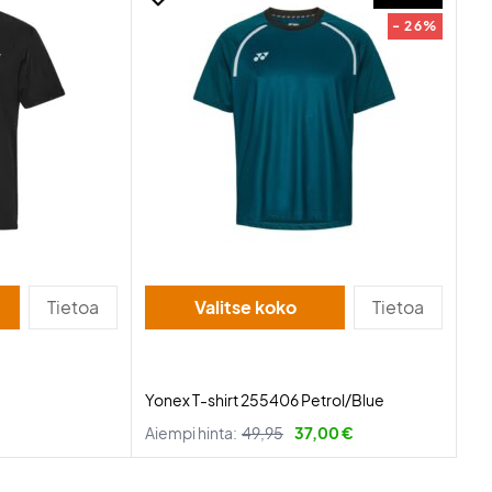
- 26%
Tietoa
Valitse koko
Tietoa
Yonex T-shirt 255406 Petrol/Blue
Aiempi hinta:
49,95
37,00 €