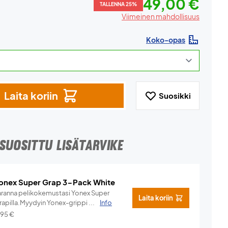
49,00 €
TALLENNA 25%
Viimeinen mahdollisuus
Koko-opas
Laita koriin
Suosikki
SUOSITTU LISÄTARVIKE
onex Super Grap 3-Pack White
aranna pelikokemustasi Yonex Super
Laita koriin
rapilla.Myydyin Yonex-grippi ...
Info
,95
€