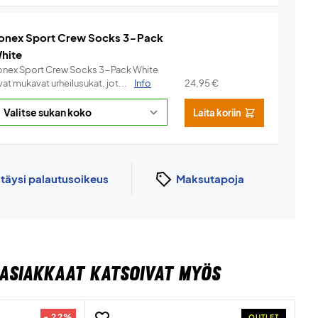
onex Sport Crew Socks 3-Pack
hite
onex Sport Crew Socks 3-Pack White
at mukavat urheilusukat, jot...
Info
24,95
€
Laita koriin
n
täysi palautusoikeus
Maksutapoja
ASIAKKAAT KATSOIVAT MYÖS
- 22%
OUTLET