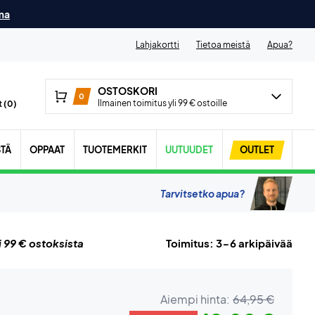
ma
Lahjakortti
Tietoa meistä
Apua?
OSTOSKORI
0
Ilmainen toimitus yli 99 € ostoille
 (
0
)
STÄ
OPPAAT
TUOTEMERKIT
UUTUUDET
OUTLET
Tarvitsetko apua?
i 99 € ostoksista
Toimitus: 3-6 arkipäivää
Aiempi hinta:
64,95 €