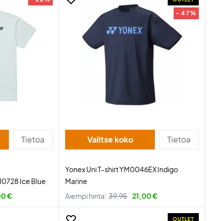
- 47%
Tietoa
Valitse koko
Tietoa
Yonex Uni T-shirt YM0046EX Indigo
10728 Ice Blue
Marine
00 €
Aiempi hinta:
39,95
21,00 €
OUTLET