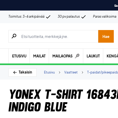
👟
Toimitus: 3-6 arkipäivää
30 pv palautus
Paras valikoima
Hae tuotteita, merkkejä jne.
Hae
ETUSIVU
MAILAT
MAILAOPAS
LAUKUT
KENG
Takaisin
Etusivu
Vaatteet
T-paidat/pikeepaid
Yonex T-shirt 16843
Indigo Blue