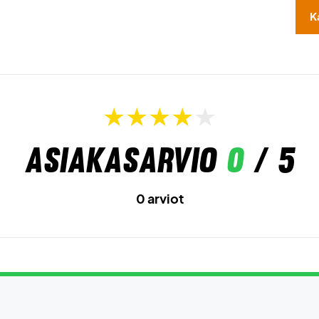
K
Asiakasarvio
0
/ 5
0 arviot