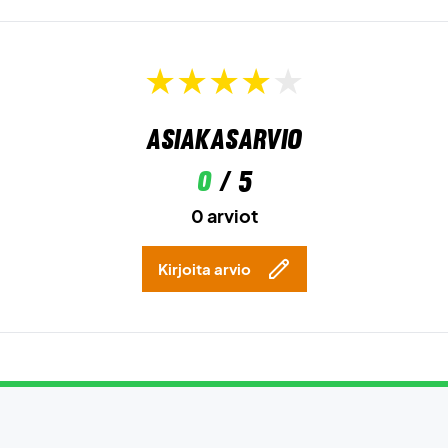
Asiakasarvio
0
/ 5
0 arviot
Kirjoita arvio