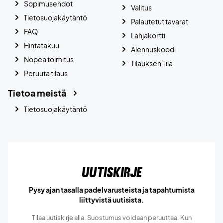
Sopimusehdot
Valitus
Tietosuojakäytäntö
Palautetut tavarat
FAQ
Lahjakortti
Hintatakuu
Alennuskoodi
Nopea toimitus
Tilauksen Tila
Peruuta tilaus
Tietoa meistä
Tietosuojakäytäntö
Uutiskirje
Pysy ajan tasalla padelvarusteista ja tapahtumista
liittyvistä uutisista.
Tilaa uutiskirje alla. Suostumus voidaan peruuttaa. Kun