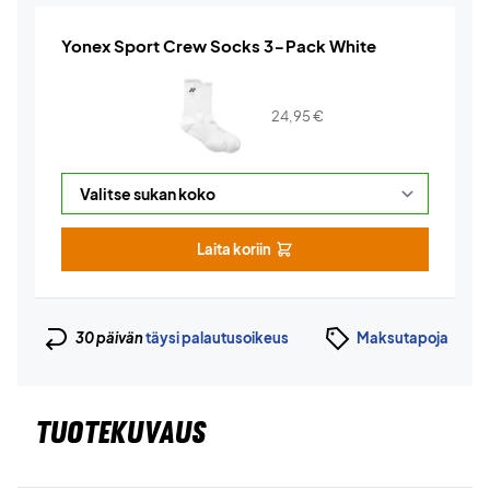
Yonex Sport Crew Socks 3-Pack White
24,95
€
Laita koriin
30 päivän
täysi palautusoikeus
Maksutapoja
TUOTEKUVAUS