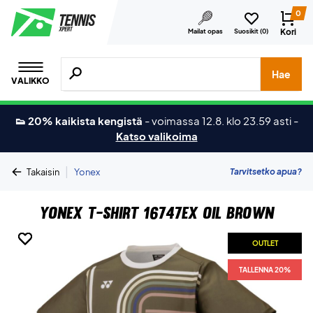
0
Kori
Mailat opas
Suosikit (
0
)
Hae tuotteita, merkkejä jne.
Hae
VALIKKO
👟 20% kaikista kengistä
-
voimassa 12.8. klo 23.59 asti
-
Katso valikoima
|
Tarvitsetko apua?
Takaisin
Yonex
Yonex T-shirt 16747EX Oil Brown
OUTLET
OUTLET
OUTLET
OUTLET
TALLENNA 20%
TALLENNA 20%
TALLENNA 20%
TALLENNA 20%