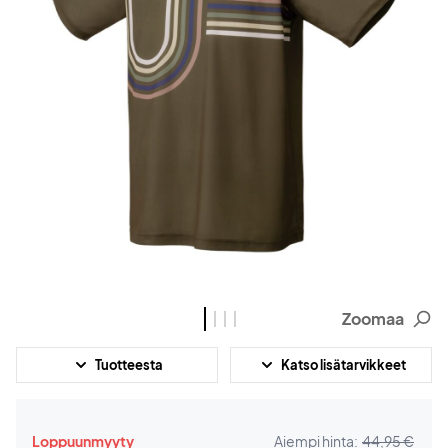
Zoomaa
Tuotteesta
Katso lisätarvikkeet
Loppuunmyyty
Aiempi hinta:
44,95 €