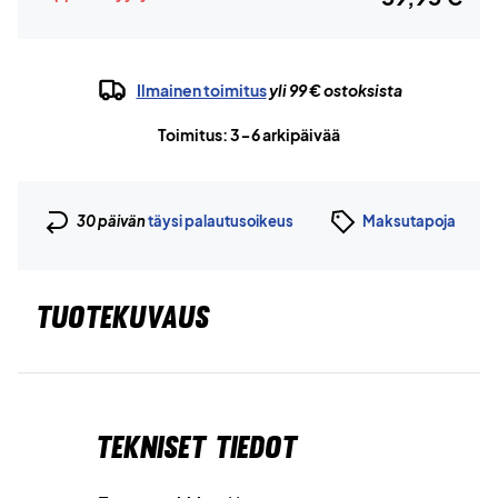
Ilmainen toimitus
yli 99 € ostoksista
Toimitus: 3-6 arkipäivää
30 päivän
täysi palautusoikeus
Maksutapoja
TUOTEKUVAUS
Tekniset tiedot