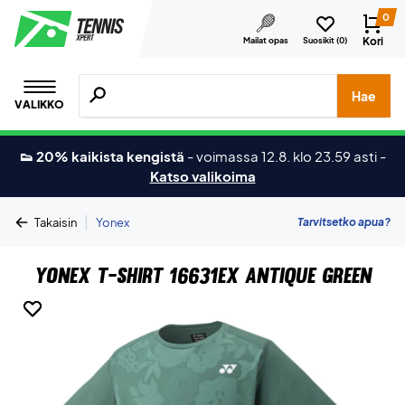
0
Kori
Mailat opas
Suosikit (
0
)
Hae tuotteita, merkkejä jne.
Hae
VALIKKO
👟 20% kaikista kengistä
-
voimassa 12.8. klo 23.59 asti
-
Katso valikoima
|
Tarvitsetko apua?
Takaisin
Yonex
Yonex T-Shirt 16631EX Antique Green