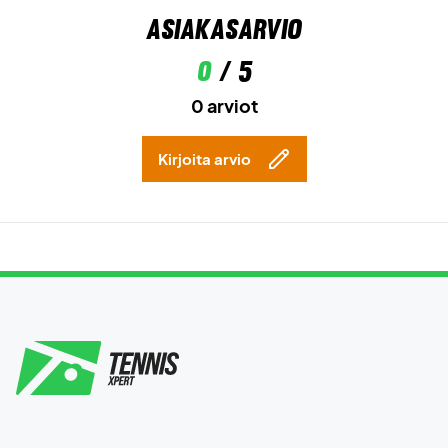
Asiakasarvio
0
/ 5
0 arviot
Kirjoita arvio