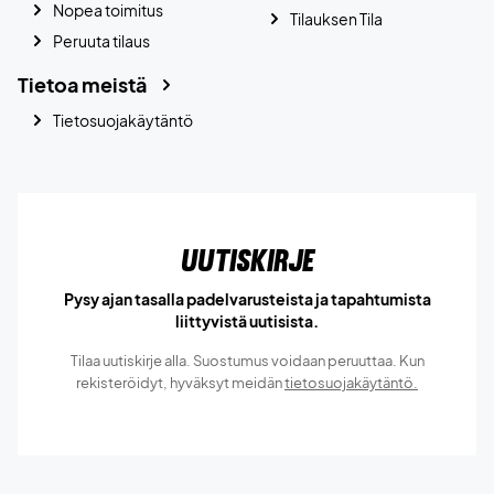
Nopea toimitus
Tilauksen Tila
Peruuta tilaus
Tietoa meistä
Tietosuojakäytäntö
Uutiskirje
Pysy ajan tasalla padelvarusteista ja tapahtumista
liittyvistä uutisista.
Tilaa uutiskirje alla. Suostumus voidaan peruuttaa. Kun
rekisteröidyt, hyväksyt meidän
tietosuojakäytäntö.