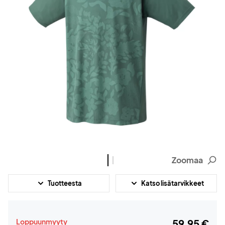
Zoomaa
Tuotteesta
Katso lisätarvikkeet
Loppuunmyyty
59,95 €