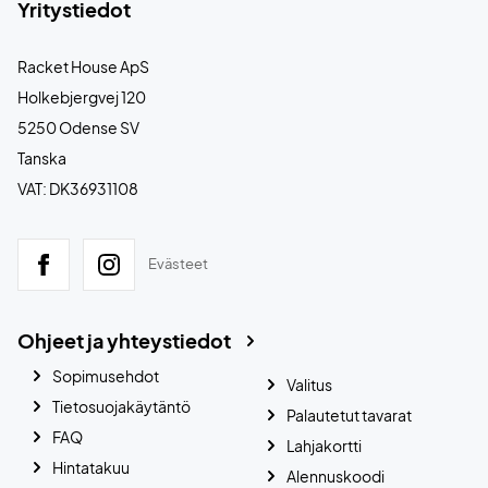
Yritystiedot
Racket House ApS
Holkebjergvej 120
5250 Odense SV
Tanska
VAT: DK36931108
Evästeet
Ohjeet ja yhteystiedot
Sopimusehdot
Valitus
Tietosuojakäytäntö
Palautetut tavarat
FAQ
Lahjakortti
Hintatakuu
Alennuskoodi