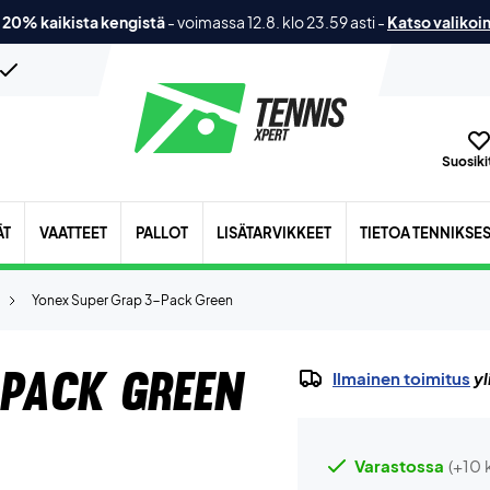
 20% kaikista kengistä
-
voimassa 12.8. klo 23.59 asti
-
Katso valikoi
Suosikit
ÄT
VAATTEET
PALLOT
LISÄTARVIKKEET
TIETOA TENNIKSE
Yonex Super Grap 3-Pack Green
-Pack Green
Ilmainen toimitus
yl
Varastossa
(+10 