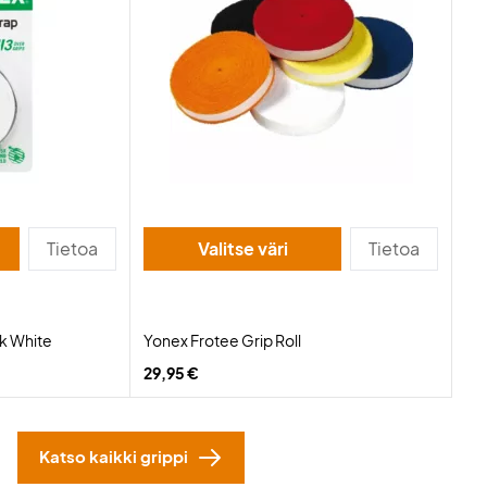
Tietoa
Valitse väri
Tietoa
k White
Yonex Frotee Grip Roll
29,95 €
Katso kaikki grippi