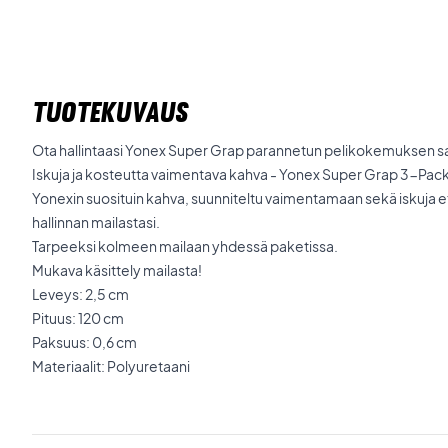
TUOTEKUVAUS
Ota hallintaasi Yonex Super Grap parannetun pelikokemuksen s
Iskuja ja kosteutta vaimentava kahva - Yonex Super Grap 3-Pac
Yonexin suosituin kahva, suunniteltu vaimentamaan sekä iskuja e
hallinnan mailastasi.
Tarpeeksi kolmeen mailaan yhdessä paketissa.
Mukava käsittely mailasta!
Leveys: 2,5 cm
Pituus: 120 cm
Paksuus: 0,6 cm
Materiaalit: Polyuretaani