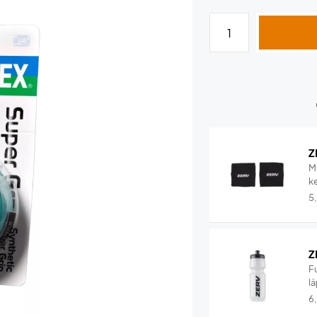
Z
M
ke
5
Z
F
lä
6