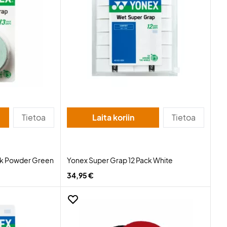
Tietoa
Laita koriin
Tietoa
ck Powder Green
Yonex Super Grap 12 Pack White
34,95 €