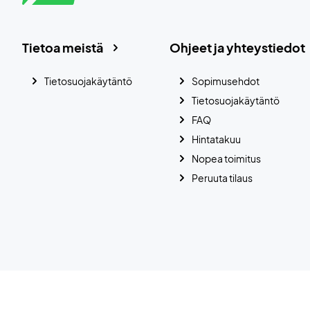
Tietoa meistä
Ohjeet ja yhteystiedot
Tietosuojakäytäntö
Sopimusehdot
Tietosuojakäytäntö
FAQ
Hintatakuu
Nopea toimitus
Peruuta tilaus