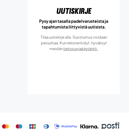
Uutiskirje
Pysy ajan tasalla padelvarusteista ja
tapahtumista liittyvistä uutisista.
Tilaa uutiskirje alla. Suostumus voidaan
peruuttaa. Kun rekisteröidyt, hyväksyt
meidän
tietosuojakäytäntö.