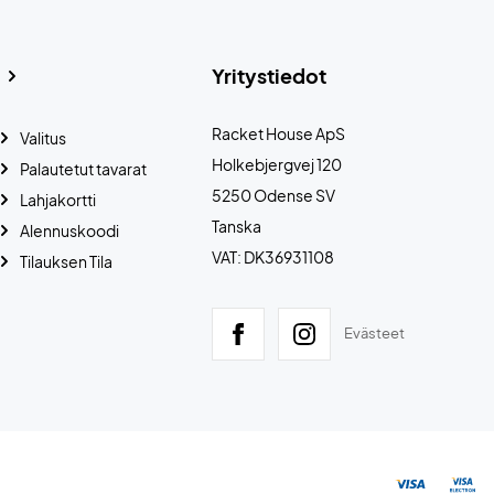
Yritystiedot
Racket House ApS
Valitus
Holkebjergvej 120
Palautetut tavarat
5250 Odense SV
Lahjakortti
Tanska
Alennuskoodi
VAT: DK36931108
Tilauksen Tila
Evästeet