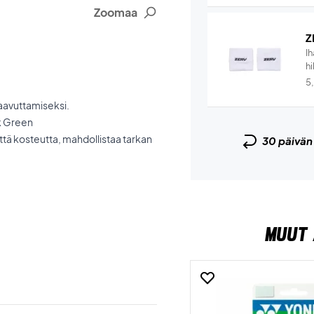
Zoomaa
Z
I
hi
5
aavuttamiseksi.
k Green
ttä kosteutta, mahdollistaa tarkan
30 päivä
MUUT 