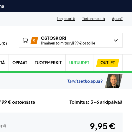
ma
Lahjakortti
Tietoa meistä
Apua?
OSTOSKORI
0
Ilmainen toimitus yli 99 € ostoille
 (
0
)
STÄ
OPPAAT
TUOTEMERKIT
UUTUUDET
OUTLET
Tarvitsetko apua?
i 99 € ostoksista
Toimitus: 3-6 arkipäivää
9,95 €
kpl)