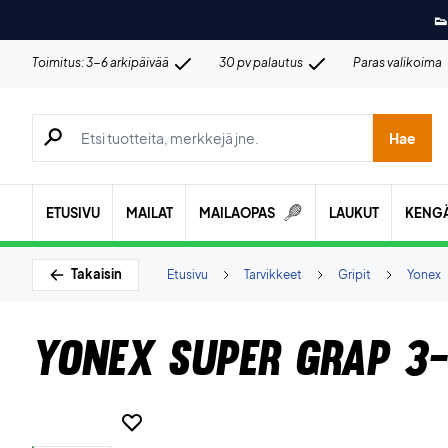
👟
Toimitus: 3-6 arkipäivää
30 pv palautus
Paras valikoima
Hae tuotteita, merkkejä jne.
Hae
ETUSIVU
MAILAT
MAILAOPAS
LAUKUT
KENG
Takaisin
Etusivu
Tarvikkeet
Gripit
Yonex
Yonex Super Grap 3