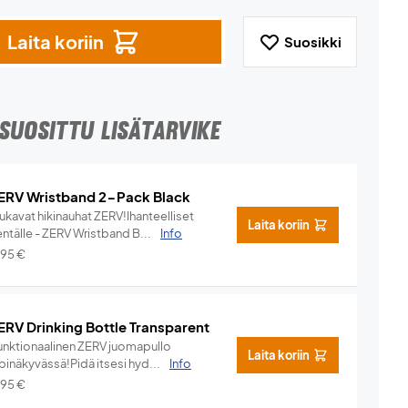
Laita koriin
Suosikki
SUOSITTU LISÄTARVIKE
ERV Wristband 2-Pack Black
ukavat hikinauhat ZERV!Ihanteelliset
Laita koriin
ntälle - ZERV Wristband B...
Info
,95
€
ERV Drinking Bottle Transparent
unktionaalinen ZERV juomapullo
Laita koriin
pinäkyvässä!Pidä itsesi hyd...
Info
,95
€