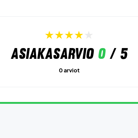
Asiakasarvio
0
/ 5
0 arviot