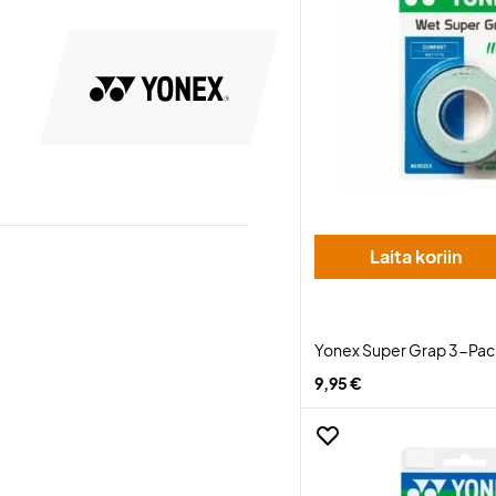
Laita koriin
Yonex Super Grap 3-Pa
9,95 €