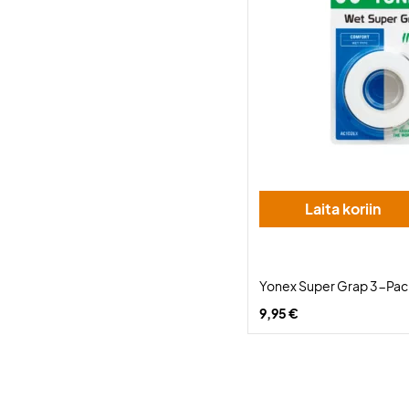
Laita koriin
Yonex Super Grap 3-Pac
9,95 €