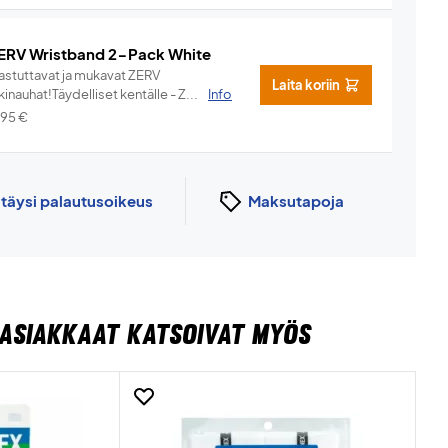
ERV Wristband 2-Pack White
hastuttavat ja mukavat ZERV
Laita koriin
kinauhat!Täydelliset kentälle - Z...
Info
,95
€
n
täysi palautusoikeus
Maksutapoja
ASIAKKAAT KATSOIVAT MYÖS