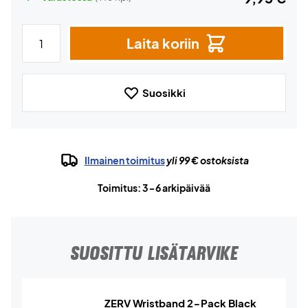
Laita koriin
Suosikki
Ilmainen toimitus
yli 99 € ostoksista
Toimitus: 3-6 arkipäivää
SUOSITTU LISÄTARVIKE
ZERV Wristband 2-Pack Black