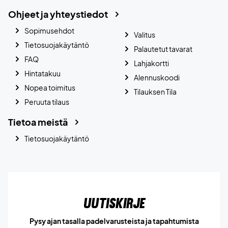
Ohjeet ja yhteystiedot
Sopimusehdot
Valitus
Tietosuojakäytäntö
Palautetut tavarat
FAQ
Lahjakortti
Hintatakuu
Alennuskoodi
Nopea toimitus
Tilauksen Tila
Peruuta tilaus
Tietoa meistä
Tietosuojakäytäntö
Uutiskirje
Pysy ajan tasalla padelvarusteista ja tapahtumista