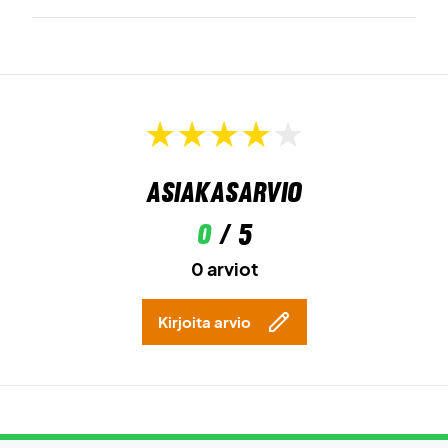
Asiakasarvio
0
/ 5
0 arviot
Kirjoita arvio