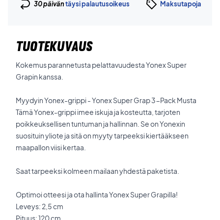
30 päivän
täysi palautusoikeus
Maksutapoja
TUOTEKUVAUS
Kokemus parannetusta pelattavuudesta Yonex Super
Grapin kanssa.
Myydyin Yonex-grippi - Yonex Super Grap 3-Pack Musta
Tämä Yonex-grippi imee iskuja ja kosteutta, tarjoten
poikkeuksellisen tuntuman ja hallinnan. Se on Yonexin
suosituin yliote ja sitä on myyty tarpeeksi kiertääkseen
maapallon viisi kertaa.
Saat tarpeeksi kolmeen mailaan yhdestä paketista.
Optimoi otteesi ja ota hallinta Yonex Super Grapilla!
Leveys: 2,5 cm
Pituus: 120 cm