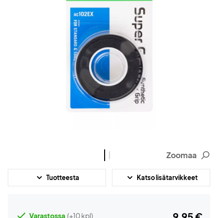
Zoomaa
Tuotteesta
Katso lisätarvikkeet
9,95 €
Varastossa
(+10 kpl)