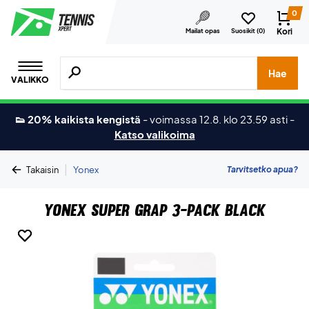
0
Kori
Mailat opas
Suosikit (
0
)
Hae tuotteita, merkkejä jne.
Hae
VALIKKO
👟 20% kaikista kengistä
-
voimassa 12.8. klo 23.59 asti
-
Katso valikoima
|
Tarvitsetko apua?
Takaisin
Yonex
Yonex Super Grap 3-Pack Black