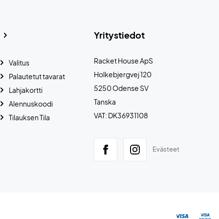
Yritystiedot
Racket House ApS
Valitus
Holkebjergvej 120
Palautetut tavarat
5250 Odense SV
Lahjakortti
Tanska
Alennuskoodi
VAT: DK36931108
Tilauksen Tila
Evästeet