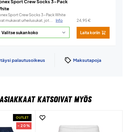
onex Sport Crew Socks 3-Pack
hite
onex Sport Crew Socks 3-Pack White
at mukavat urheilusukat, jot...
Info
24,95
€
Laita koriin
n
täysi palautusoikeus
Maksutapoja
ASIAKKAAT KATSOIVAT MYÖS
OUTLET
- 20%