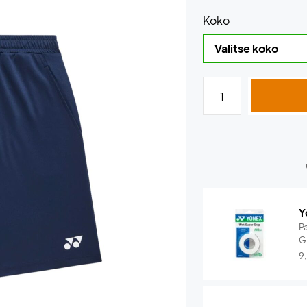
Koko
Y
P
G
9