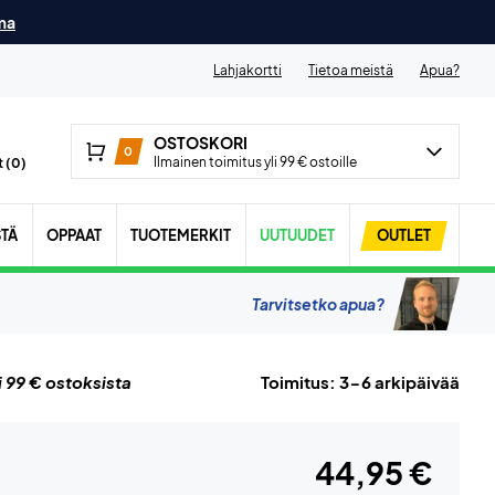
ma
Lahjakortti
Tietoa meistä
Apua?
OSTOSKORI
0
Ilmainen toimitus yli 99 € ostoille
 (
0
)
STÄ
OPPAAT
TUOTEMERKIT
UUTUUDET
OUTLET
Tarvitsetko apua?
i 99 € ostoksista
Toimitus: 3-6 arkipäivää
44,95 €