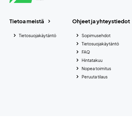
Tietoa meistä
Ohjeet ja yhteystiedot
Tietosuojakäytäntö
Sopimusehdot
Tietosuojakäytäntö
FAQ
Hintatakuu
Nopea toimitus
Peruuta tilaus