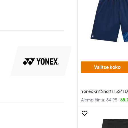
Valitse koko
Yonex Knit Shorts 15241 
Aiempi hinta:
84,95
68,