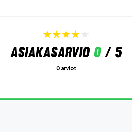
Asiakasarvio
0
/ 5
0 arviot