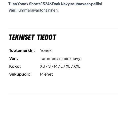
Tilaa Yonex Shorts 15246 Dark Navy seuraavaan peliisi
Väri:
Tumma laivastonsininen.
Tekniset tiedot
Tuotemerkki:
Yonex
Väri:
Tummansininen (navy)
Koko:
XS / S / M / L / XL / XXL
Sukupuoli:
Miehet