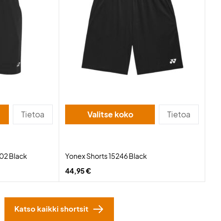
Tietoa
Valitse koko
Tietoa
02 Black
Yonex Shorts 15246 Black
44,95 €
Katso kaikki shortsit