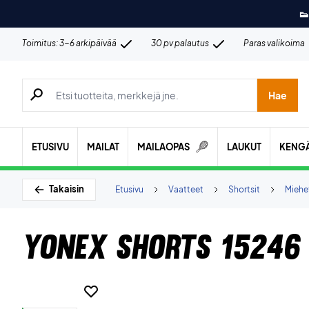
👟
Toimitus: 3-6 arkipäivää
30 pv palautus
Paras valikoima
Hae tuotteita, merkkejä jne.
Hae
ETUSIVU
MAILAT
MAILAOPAS
LAUKUT
KENG
Takaisin
Etusivu
Vaatteet
Shortsit
Miehe
Yonex Shorts 15246