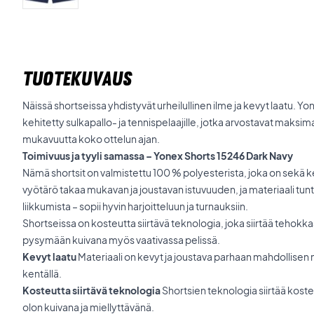
TUOTEKUVAUS
Näissä shortseissa yhdistyvät urheilullinen ilme ja kevyt laatu. 
kehitetty sulkapallo- ja tennispelaajille, jotka arvostavat maksima
mukavuutta koko ottelun ajan.
Toimivuus ja tyyli samassa – Yonex Shorts 15246 Dark Navy
Nämä shortsit on valmistettu 100 % polyesterista, joka on sekä k
vyötärö takaa mukavan ja joustavan istuvuuden, ja materiaali tun
liikkumista – sopii hyvin harjoitteluun ja turnauksiin.
Shortseissa on kosteutta siirtävä teknologia, joka siirtää tehokka
pysymään kuivana myös vaativassa pelissä.
Kevyt laatu
Materiaali on kevyt ja joustava parhaan mahdollis
kentällä.
Kosteutta siirtävä teknologia
Shortsien teknologia siirtää koste
olon kuivana ja miellyttävänä.