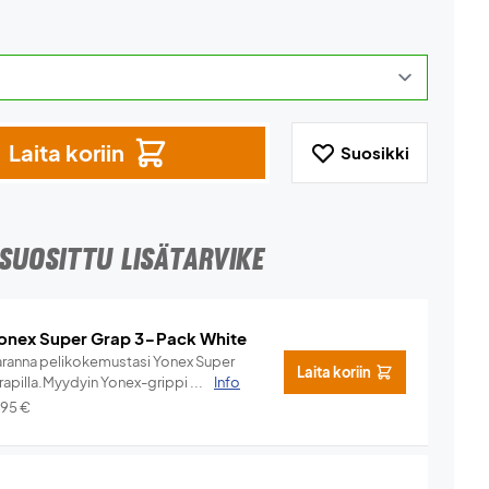
Laita koriin
Suosikki
SUOSITTU LISÄTARVIKE
onex Super Grap 3-Pack White
aranna pelikokemustasi Yonex Super
Laita koriin
rapilla.Myydyin Yonex-grippi ...
Info
,95
€