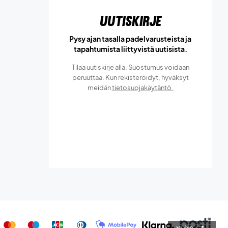
Uutiskirje
Pysy ajan tasalla padelvarusteista ja
tapahtumista liittyvistä uutisista.
Tilaa uutiskirje alla. Suostumus voidaan
peruuttaa. Kun rekisteröidyt, hyväksyt
meidän
tietosuojakäytäntö.