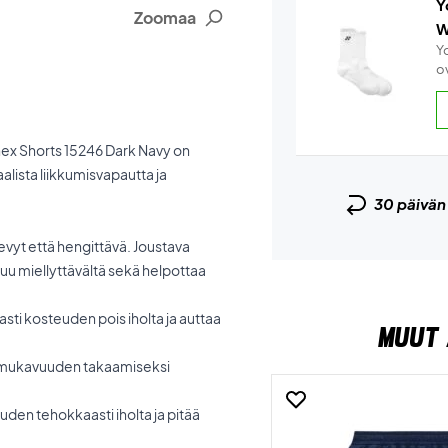
Y
Zoomaa
W
Y
ov
Yonex Shorts 15246 Dark Navy on
alista liikkumisvapautta ja
30 päivä
evyt että hengittävä. Joustava
tuu miellyttävältä sekä helpottaa
asti kosteuden pois iholta ja auttaa
MUUT 
en mukavuuden takaamiseksi
uden tehokkaasti iholta ja pitää