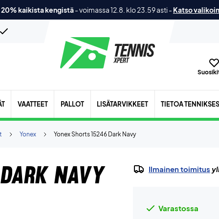
 20% kaikista kengistä
-
voimassa 12.8. klo 23.59 asti
-
Katso valikoi
Suosikit
ÄT
VAATTEET
PALLOT
LISÄTARVIKKEET
TIETOA TENNIKSE
t
Yonex
Yonex Shorts 15246 Dark Navy
 Dark Navy
Ilmainen toimitus
yl
Varastossa