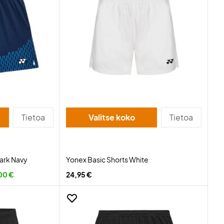
Tietoa
Valitse koko
Tietoa
Dark Navy
Yonex Basic Shorts White
00 €
24,95 €