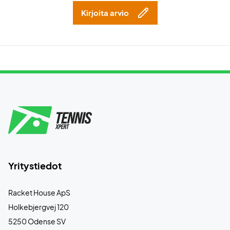
Kirjoita arvio
Yritystiedot
Racket House ApS
Holkebjergvej 120
5250 Odense SV