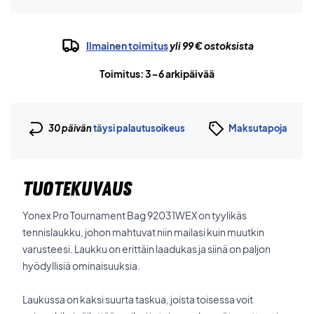
Ilmainen toimitus
yli 99 € ostoksista
Toimitus: 3-6 arkipäivää
30 päivän
täysi palautusoikeus
Maksutapoja
TUOTEKUVAUS
Yonex Pro Tournament Bag 92031WEX on tyylikäs
tennislaukku, johon mahtuvat niin mailasi kuin muutkin
varusteesi. Laukku on erittäin laadukas ja siinä on paljon
hyödyllisiä ominaisuuksia.
Laukussa on kaksi suurta taskua, joista toisessa voit