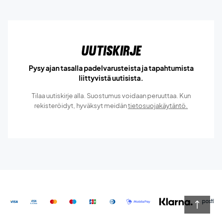
Uutiskirje
Pysy ajan tasalla padelvarusteista ja tapahtumista
liittyvistä uutisista.
Tilaa uutiskirje alla. Suostumus voidaan peruuttaa. Kun
rekisteröidyt, hyväksyt meidän
tietosuojakäytäntö.