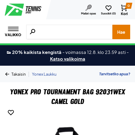
0
Kori
Mailat opas
Suosikit (
0
)
Hae tuotteita, merkkejä jne.
Hae
VALIKKO
👟 20% kaikista kengistä
-
voimassa 12.8. klo 23.59 asti
-
Katso valikoima
|
Tarvitsetko apua?
Takaisin
Yonex Laukku
Yonex Pro Tournament Bag 92031WEX
Camel Gold