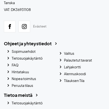
Tanska
VAT: DK36931108
Evästeet
Ohjeet ja yhteystiedot
Sopimusehdot
Valitus
Tietosuojakäytäntö
Palautetut tavarat
FAQ
Lahjakortti
Hintatakuu
Alennuskoodi
Nopea toimitus
Tilauksen Tila
Peruuta tilaus
Tietoa meistä
Tietosuojakäytäntö