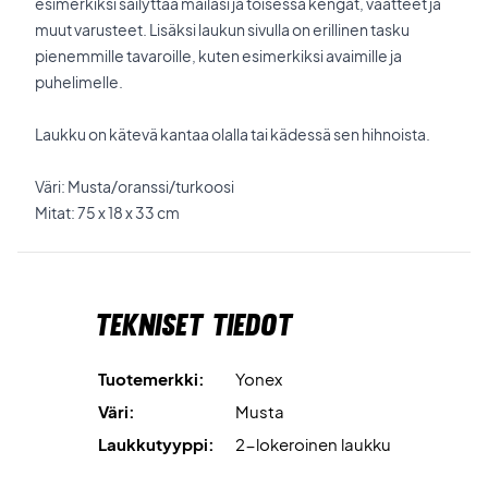
esimerkiksi säilyttää mailasi ja toisessa kengät, vaatteet ja
muut varusteet. Lisäksi laukun sivulla on erillinen tasku
pienemmille tavaroille, kuten esimerkiksi avaimille ja
puhelimelle.
Laukku on kätevä kantaa olalla tai kädessä sen hihnoista.
Väri: Musta/oranssi/turkoosi
Mitat: 75 x 18 x 33 cm
Tekniset tiedot
Tuotemerkki:
Yonex
Väri:
Musta
Laukkutyyppi:
2-lokeroinen laukku