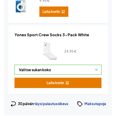
9,95
€
Laita koriin
Yonex Sport Crew Socks 3-Pack White
24,95
€
Laita koriin
30 päivän
täysi palautusoikeus
Maksutapoja