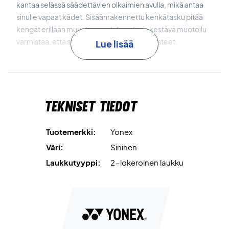
kantaa selässä säädettävien olkaimien avulla, mikä antaa
sinulle vapaat kädet. Sisäänrakennettu kenkätasku pitää
kengät erillään muusta varustuksesta, ja kestävä muotoilu
varmistaa, että se kestää kentän kaikki haasteet.
Lue lisää
Valmistaudu hallitsemaan kenttää!
Yonex Pro Racket Bag 2492426EX X6 Cobalt Blue -laukun
Tekniset tiedot
avulla olet valmis valloittamaan jokaisen ottelun tyylillä ja
itsevarmuudella. Anna pelillesi nostetta tällä tyylikkäällä
laukulla, joka täyttää kaikki odotukset.
Tuotemerkki:
Yonex
Väri:
Sininen
Mitat:
78 x 28 x 36 cm
Laukkutyyppi:
2-lokeroinen laukku
Väri:
Koboltinsininen
Laukun tyyppi:
2 lokeroa