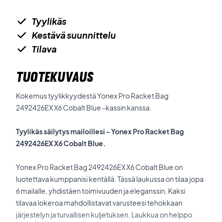
Tyylikäs
Kestävä suunnittelu
Tilava
TUOTEKUVAUS
Kokemus tyylikkyydestä Yonex Pro Racket Bag
2492426EX X6 Cobalt Blue -kassin kanssa.
Tyylikäs säilytys mailoillesi - Yonex Pro Racket Bag
2492426EX X6 Cobalt Blue.
Yonex Pro Racket Bag 2492426EX X6 Cobalt Blue on
luotettava kumppanisi kentällä. Tässä laukussa on tilaa jopa
6 mailalle, yhdistäen toimivuuden ja eleganssin. Kaksi
tilavaa lokeroa mahdollistavat varusteesi tehokkaan
järjestelyn ja turvallisen kuljetuksen. Laukkua on helppo