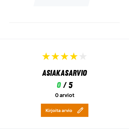
Asiakasarvio
0
/ 5
0 arviot
Kirjoita arvio