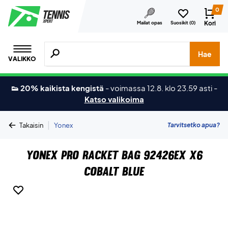
0
Kori
Mailat opas
Suosikit (
0
)
Hae tuotteita, merkkejä jne.
Hae
VALIKKO
👟 20% kaikista kengistä
-
voimassa 12.8. klo 23.59 asti
-
Katso valikoima
|
Tarvitsetko apua?
Takaisin
Yonex
Yonex Pro Racket Bag 92426EX X6
Cobalt Blue