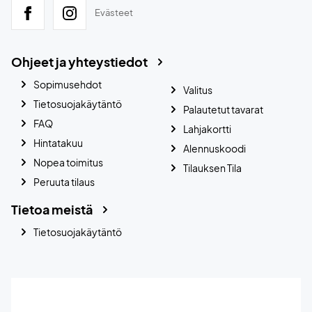
Evästeet
Ohjeet ja yhteystiedot
Sopimusehdot
Valitus
Tietosuojakäytäntö
Palautetut tavarat
FAQ
Lahjakortti
Hintatakuu
Alennuskoodi
Nopea toimitus
Tilauksen Tila
Peruuta tilaus
Tietoa meistä
Tietosuojakäytäntö