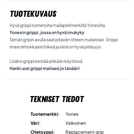
TUOTEKUVAUS
Hyvä grippi tunnetulta mailapelimerkiltä Yonexilta.
Yonexin grippi, jossa on hyvä imukyky
Tämän gripin avulla saat pitävän otteen mailastasi. Grippi
imee tehokkaasti hikeä ja siinä on hyvä pitävyys.
Lisäksi grippi kestää pitkään käytössä.
Hanki uusi grippi mailaasi jo tänään!
Tekniset tiedot
Tuotemerkki:
Yonex
Väri:
Valkoinen
Otetyyppi:
Replacement grip