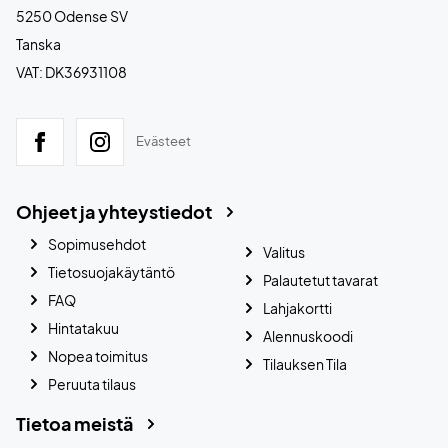
5250 Odense SV
Tanska
VAT: DK36931108
Evästeet
Ohjeet ja yhteystiedot
Sopimusehdot
Valitus
Tietosuojakäytäntö
Palautetut tavarat
FAQ
Lahjakortti
Hintatakuu
Alennuskoodi
Nopea toimitus
Tilauksen Tila
Peruuta tilaus
Tietoa meistä