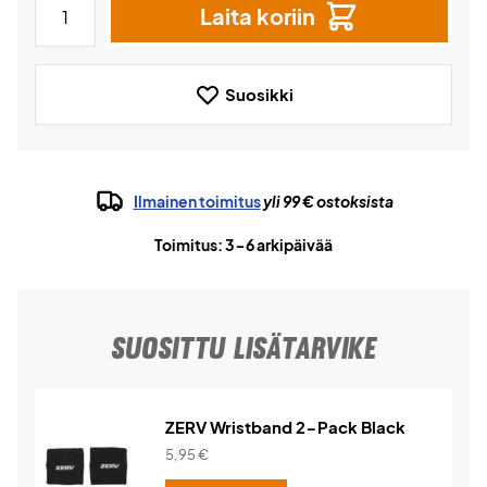
Laita koriin
Suosikki
Ilmainen toimitus
yli 99 € ostoksista
Toimitus: 3-6 arkipäivää
SUOSITTU LISÄTARVIKE
ZERV Wristband 2-Pack Black
5,95
€