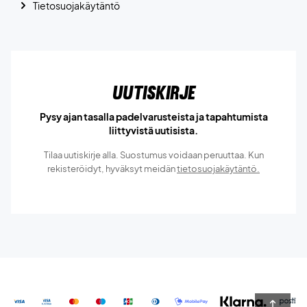
Tietosuojakäytäntö
Uutiskirje
Pysy ajan tasalla padelvarusteista ja tapahtumista
liittyvistä uutisista.
Tilaa uutiskirje alla. Suostumus voidaan peruuttaa. Kun
rekisteröidyt, hyväksyt meidän
tietosuojakäytäntö.