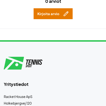
0 arviot
Kirjoita arvio
Yritystiedot
Racket House ApS
Holkebjergvej 120