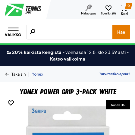
0
Kori
Mailat opas
Suosikit (
0
)
Hae tuotteita, merkkejä jne.
Hae
VALIKKO
👟 20% kaikista kengistä
-
voimassa 12.8. klo 23.59 asti
-
Katso valikoima
|
Tarvitsetko apua?
Takaisin
Yonex
Yonex Power Grip 3-pack White
SOUSITTU