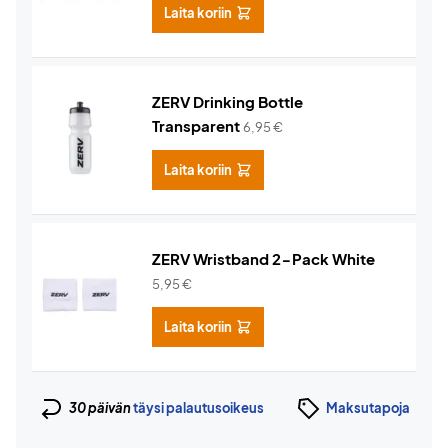
Laita koriin
ZERV Drinking Bottle
Transparent
6,95
€
Laita koriin
ZERV Wristband 2-Pack White
5,95
€
Laita koriin
30 päivän
täysi palautusoikeus
Maksutapoja