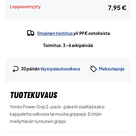
Loppuunmyyty
7,95 €
Ilmainen toimitus
yli 99 € ostoksista
Toimitus: 3-6 arkipäivää
30 päivän
täysi palautusoikeus
Maksutapoja
TUOTEKUVAUS
Yonex Power Grip 2-pack -paketti sisältää kaksi
kappaletta valkoisia tai mustia grippejä. Erittäin
miellyttävän tuntuinen grippi.