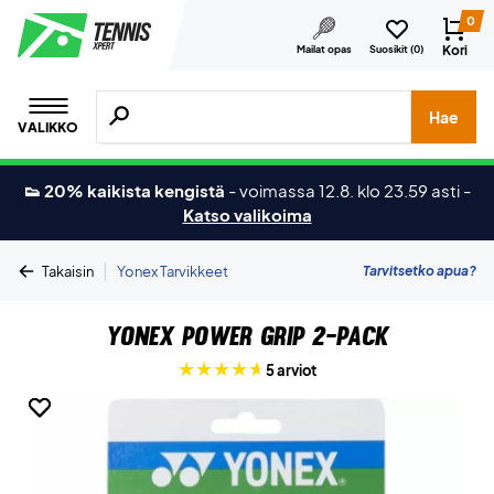
0
Kori
Mailat opas
Suosikit (
0
)
Hae tuotteita, merkkejä jne.
Hae
VALIKKO
👟 20% kaikista kengistä
-
voimassa 12.8. klo 23.59 asti
-
Katso valikoima
|
Tarvitsetko apua?
Takaisin
Yonex Tarvikkeet
Yonex Power Grip 2-pack
5 arviot