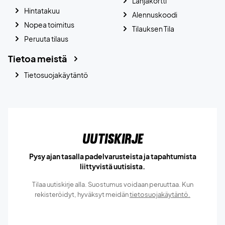
Lahjakortti
Hintatakuu
Alennuskoodi
Nopea toimitus
Tilauksen Tila
Peruuta tilaus
Tietoa meistä
Tietosuojakäytäntö
Uutiskirje
Pysy ajan tasalla padelvarusteista ja tapahtumista
liittyvistä uutisista.
Tilaa uutiskirje alla. Suostumus voidaan peruuttaa. Kun
rekisteröidyt, hyväksyt meidän
tietosuojakäytäntö.