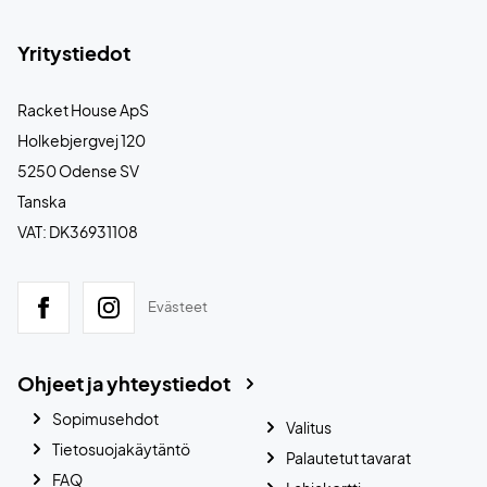
Yritystiedot
Racket House ApS
Holkebjergvej 120
5250 Odense SV
Tanska
VAT: DK36931108
Evästeet
Ohjeet ja yhteystiedot
Sopimusehdot
Valitus
Tietosuojakäytäntö
Palautetut tavarat
FAQ