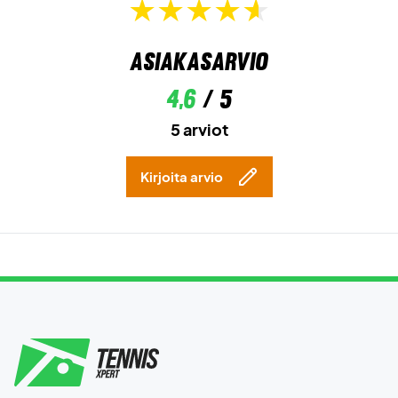
Asiakasarvio
4,6
/ 5
5 arviot
Kirjoita arvio