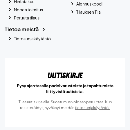
Hintatakuu
Alennuskoodi
Nopea toimitus
Tilauksen Tila
Peruuta tilaus
Tietoa meistä
Tietosuojakäytäntö
Uutiskirje
Pysy ajan tasalla padelvarusteista ja tapahtumista
liittyvistä uutisista.
Tilaa uutiskirje alla. Suostumus voidaan peruuttaa. Kun
rekisteröidyt, hyväksyt meidän
tietosuojakäytäntö.