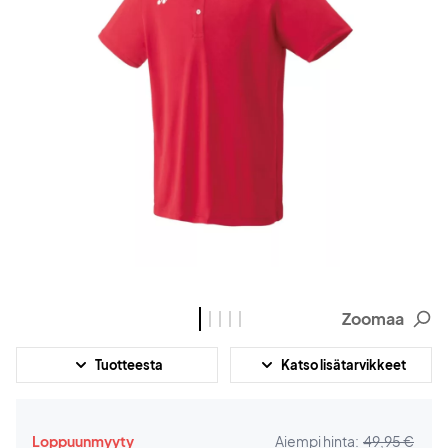
Zoomaa
Tuotteesta
Katso lisätarvikkeet
Loppuunmyyty
Aiempi hinta:
49,95 €