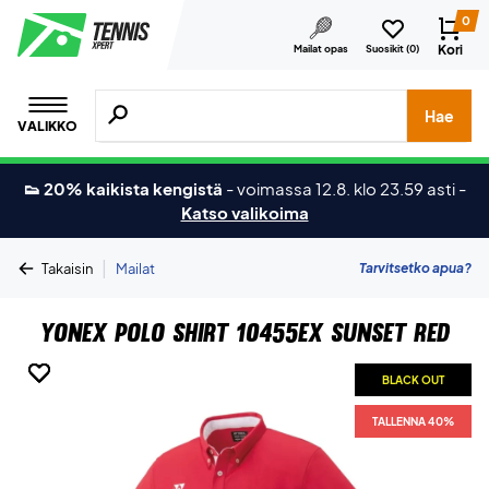
0
Kori
Mailat opas
Suosikit (
0
)
Hae tuotteita, merkkejä jne.
Hae
VALIKKO
👟 20% kaikista kengistä
-
voimassa 12.8. klo 23.59 asti
-
Katso valikoima
|
Tarvitsetko apua?
Takaisin
Mailat
Yonex Polo Shirt 10455EX Sunset Red
BLACK OUT
BLACK OUT
BLACK OUT
BLACK OUT
BLACK OUT
TALLENNA 40%
TALLENNA 40%
TALLENNA 40%
TALLENNA 40%
TALLENNA 40%