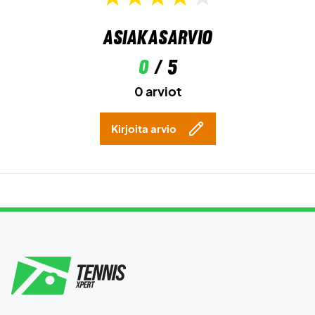
Asiakasarvio
0
/ 5
0 arviot
Kirjoita arvio