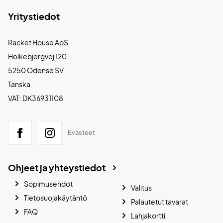
Yritystiedot
Racket House ApS
Holkebjergvej 120
5250 Odense SV
Tanska
VAT: DK36931108
Evästeet
Ohjeet ja yhteystiedot
Sopimusehdot
Valitus
Tietosuojakäytäntö
Palautetut tavarat
FAQ
Lahjakortti