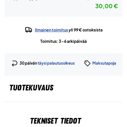
30,00 €
Ilmainen toimitus
yli 99 € ostoksista
Toimitus: 3-6 arkipäivää
30 päivän
täysi palautusoikeus
Maksutapoja
TUOTEKUVAUS
Tekniset tiedot