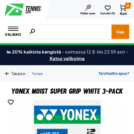
0
Kori
Mailat opas
Suosikit (
0
)
Hae tuotteita, merkkejä jne.
Hae
VALIKKO
👟 20% kaikista kengistä
-
voimassa 12.8. klo 23.59 asti
-
Katso valikoima
|
Tarvitsetko apua?
Takaisin
Yonex
Yonex Moist Super Grip White 3-pack