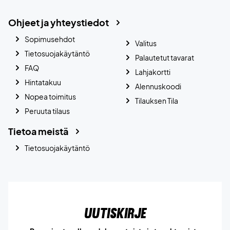
Ohjeet ja yhteystiedot
Sopimusehdot
Valitus
Tietosuojakäytäntö
Palautetut tavarat
FAQ
Lahjakortti
Hintatakuu
Alennuskoodi
Nopea toimitus
Tilauksen Tila
Peruuta tilaus
Tietoa meistä
Tietosuojakäytäntö
Uutiskirje