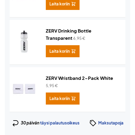
Laita koriin
ZERV Drinking Bottle
Transparent
6,95
€
Laita koriin
ZERV Wristband 2-Pack White
5,95
€
Laita koriin
30 päivän
täysi palautusoikeus
Maksutapoja