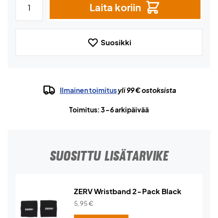
Laita koriin
Suosikki
Ilmainen toimitus
yli 99 € ostoksista
Toimitus: 3-6 arkipäivää
SUOSITTU LISÄTARVIKE
ZERV Wristband 2-Pack Black
5,95
€