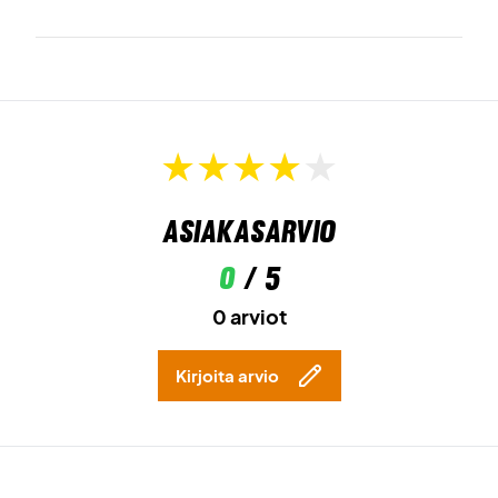
Asiakasarvio
0
/ 5
0 arviot
Kirjoita arvio