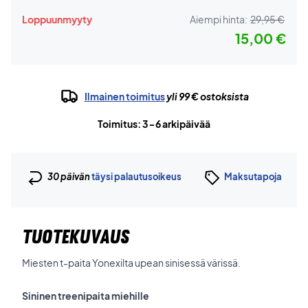
Loppuunmyyty
Aiempi hinta:
29,95 €
15,00 €
Ilmainen toimitus
yli 99 € ostoksista
Toimitus: 3-6 arkipäivää
30 päivän
täysi palautusoikeus
Maksutapoja
TUOTEKUVAUS
Miesten t-paita Yonexilta upean sinisessä värissä.
Sininen treenipaita miehille