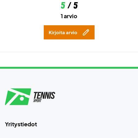
5
/ 5
1 arvio
Kirjoita arvio
Yritystiedot