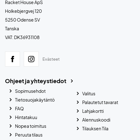
Racket House ApS
Holkebjergvej 120
5250 Odense SV
Tanska
VAT: DK36931108
Evästeet
Ohjeet ja yhteystiedot
Sopimusehdot
Valitus
Tietosuojakäytäntö
Palautetut tavarat
FAQ
Lahjakortti
Hintatakuu
Alennuskoodi
Nopea toimitus
Tilauksen Tila
Peruuta tilaus