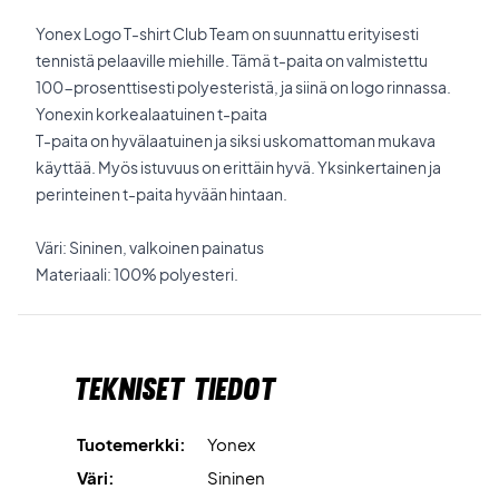
Yonex Logo T-shirt Club Team on suunnattu erityisesti
tennistä pelaaville miehille. Tämä t-paita on valmistettu
100-prosenttisesti polyesteristä, ja siinä on logo rinnassa.
Yonexin korkealaatuinen t-paita
T-paita on hyvälaatuinen ja siksi uskomattoman mukava
käyttää. Myös istuvuus on erittäin hyvä. Yksinkertainen ja
perinteinen t-paita hyvään hintaan.
Väri: Sininen, valkoinen painatus
Materiaali: 100% polyesteri.
Tekniset tiedot
Tuotemerkki:
Yonex
Väri:
Sininen