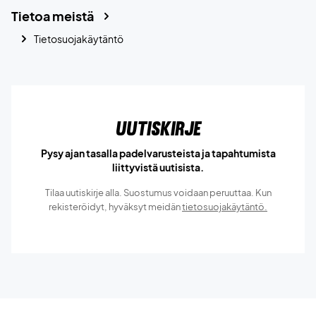
Tietoa meistä
Tietosuojakäytäntö
Uutiskirje
Pysy ajan tasalla padelvarusteista ja tapahtumista
liittyvistä uutisista.
Tilaa uutiskirje alla. Suostumus voidaan peruuttaa. Kun
rekisteröidyt, hyväksyt meidän
tietosuojakäytäntö.