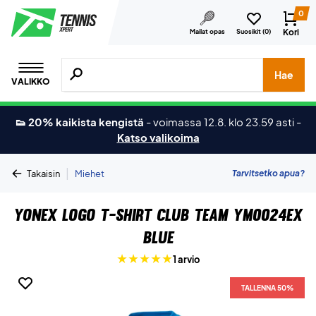
0
Kori
Mailat opas
Suosikit (
0
)
Hae tuotteita, merkkejä jne.
Hae
VALIKKO
👟 20% kaikista kengistä
-
voimassa 12.8. klo 23.59 asti
-
Katso valikoima
|
Tarvitsetko apua?
Takaisin
Miehet
Yonex Logo T-shirt Club Team YM0024EX
Blue
1 arvio
TALLENNA 50%