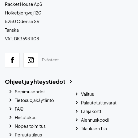
Racket House ApS
Holkebjergvej 120
5250 Odense SV
Tanska
VAT: DK36931108
Evästeet
Ohjeet ja yhteystiedot
Sopimusehdot
Valitus
Tietosuojakäytäntö
Palautetut tavarat
FAQ
Lahjakortti
Hintatakuu
Alennuskoodi
Nopea toimitus
Tilauksen Tila
Peruuta tilaus