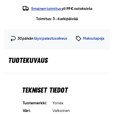
Ilmainen toimitus
yli 99 € ostoksista
Toimitus: 3-6 arkipäivää
30 päivän
täysi palautusoikeus
Maksutapoja
TUOTEKUVAUS
Tekniset tiedot
Tuotemerkki:
Yonex
Väri:
Valkoinen