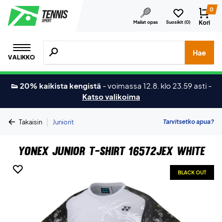
0
Kori
Mailat opas
Suosikit (
0
)
Hae tuotteita, merkkejä jne.
Hae
VALIKKO
👟 20% kaikista kengistä
-
voimassa 12.8. klo 23.59 asti
-
Katso valikoima
|
Tarvitsetko apua?
Takaisin
Juniorit
Yonex Junior T-shirt 16572JEX White
BLACK OUT