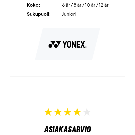
Koko:
6 år / 8 år / 10 år / 12 år
Sukupuoli:
Juniori
Asiakasarvio