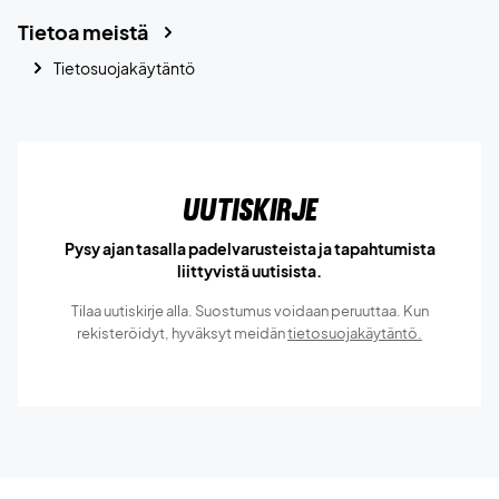
Tietoa meistä
Tietosuojakäytäntö
Uutiskirje
Pysy ajan tasalla padelvarusteista ja tapahtumista
liittyvistä uutisista.
Tilaa uutiskirje alla. Suostumus voidaan peruuttaa. Kun
rekisteröidyt, hyväksyt meidän
tietosuojakäytäntö.