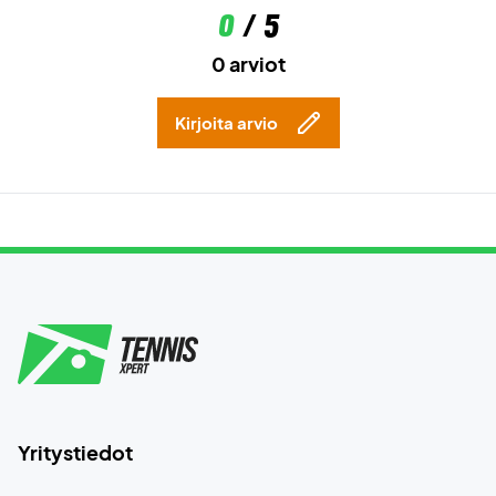
0
/ 5
0 arviot
Kirjoita arvio
Yritystiedot