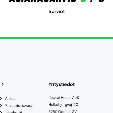
5 arviot
Yritystiedot
Racket House ApS
Valitus
Holkebjergvej 120
Palautetut tavarat
5250 Odense SV
Lahjakortti