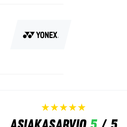
Asiakasarvio
5
/ 5