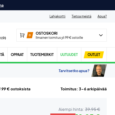
ma
Lahjakortti
Tietoa meistä
Apua?
OSTOSKORI
0
Ilmainen toimitus yli 99 € ostoille
 (
0
)
STÄ
OPPAAT
TUOTEMERKIT
UUTUUDET
OUTLET
Tarvitsetko apua?
i 99 € ostoksista
Toimitus: 3-6 arkipäivää
Aiempi hinta:
39,95 €