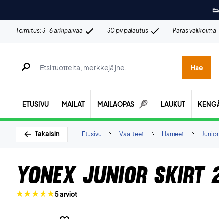
👟
Toimitus: 3-6 arkipäivää
30 pv palautus
Paras valikoima
Hae tuotteita, merkkejä jne.
Hae
ETUSIVU
MAILAT
MAILAOPAS
LAUKUT
KENG
Takaisin
Etusivu
Vaatteet
Hameet
Junior
Yonex Junior Skirt 
5 arviot