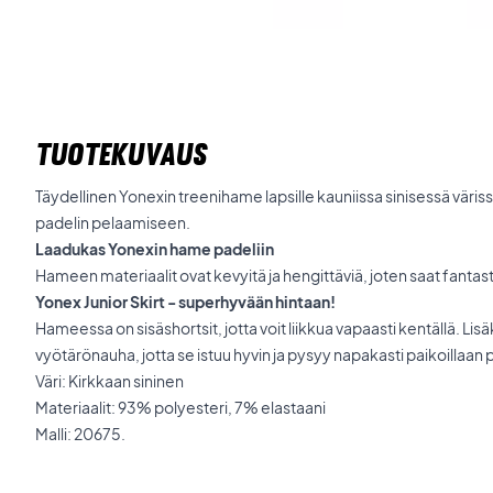
TUOTEKUVAUS
Täydellinen Yonexin treenihame lapsille kauniissa sinisessä väri
padelin pelaamiseen.
Laadukas Yonexin hame padeliin
Hameen materiaalit ovat kevyitä ja hengittäviä, joten saat fantast
Yonex Junior Skirt - superhyvään hintaan!
Hameessa on sisäshortsit, jotta voit liikkua vapaasti kentällä. Li
vyötärönauha, jotta se istuu hyvin ja pysyy napakasti paikoillaan p
Väri: Kirkkaan sininen
Materiaalit: 93% polyesteri, 7% elastaani
Malli: 20675.