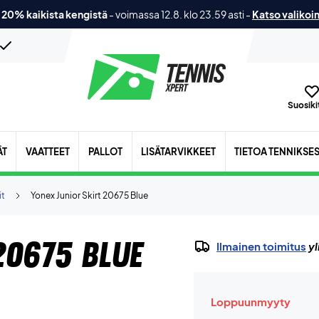
 20% kaikista kengistä
-
voimassa 12.8. klo 23.59 asti
-
Katso valikoi
Suosikit
ÄT
VAATTEET
PALLOT
LISÄTARVIKKEET
TIETOA TENNIKSE
it
Yonex Junior Skirt 20675 Blue
20675 Blue
Ilmainen toimitus
yl
Loppuunmyyty