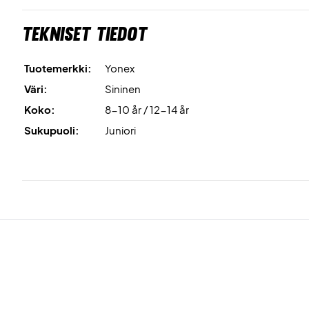
Tekniset tiedot
Tuotemerkki:
Yonex
Väri:
Sininen
Koko:
8-10 år / 12-14 år
Sukupuoli:
Juniori