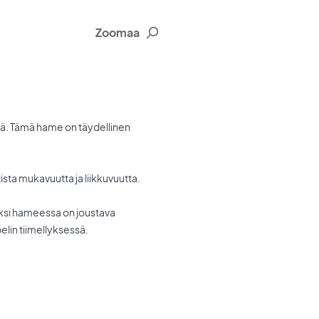
Zoomaa
ssä. Tämä hame on täydellinen
ista mukavuutta ja liikkuvuutta.
säksi hameessa on joustava
elin tiimellyksessä.