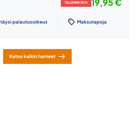
19,95 €
TALLENNA 50%
n
täysi palautusoikeus
Maksutapoja
Katso kaikki hameet