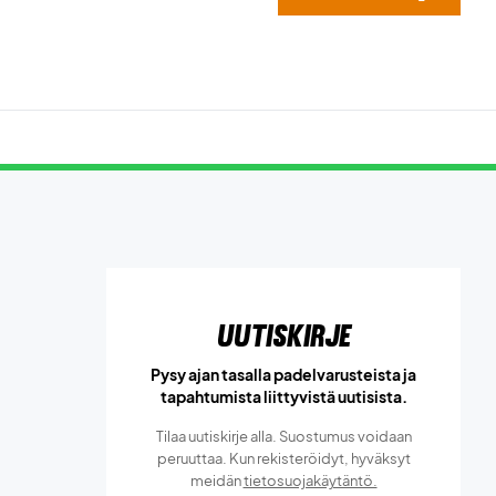
Uutiskirje
Pysy ajan tasalla padelvarusteista ja
tapahtumista liittyvistä uutisista.
Tilaa uutiskirje alla. Suostumus voidaan
peruuttaa. Kun rekisteröidyt, hyväksyt
meidän
tietosuojakäytäntö.