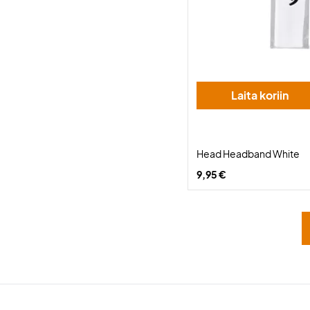
Laita koriin
Head Headband White
9,95 €