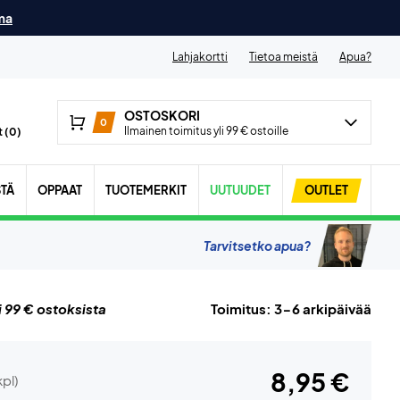
ma
Lahjakortti
Tietoa meistä
Apua?
OSTOSKORI
0
Ilmainen toimitus yli 99 € ostoille
 (
0
)
STÄ
OPPAAT
TUOTEMERKIT
UUTUUDET
OUTLET
Tarvitsetko apua?
i 99 € ostoksista
Toimitus: 3-6 arkipäivää
8,95 €
kpl)