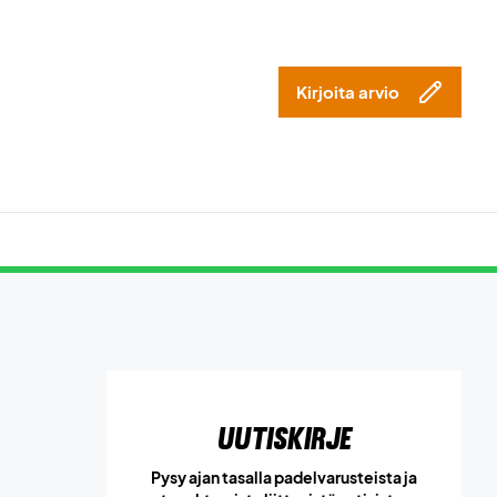
Kirjoita arvio
Uutiskirje
Pysy ajan tasalla padelvarusteista ja