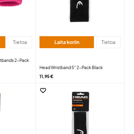
Tietoa
Laita koriin
Tietoa
stbands 2-Pack
Head Wristband 5" 2-Pack Black
11,95 €