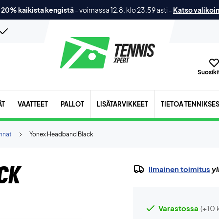
 20% kaikista kengistä
-
voimassa 12.8. klo 23.59 asti
-
Katso valikoi
Suosikit
ÄT
VAATTEET
PALLOT
LISÄTARVIKKEET
TIETOA TENNIKSE
annat
Yonex Headband Black
ck
Ilmainen toimitus
yl
Varastossa
(+10 