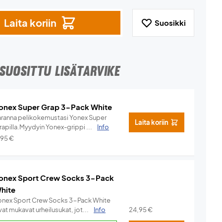
Laita koriin
Suosikki
SUOSITTU LISÄTARVIKE
onex Super Grap 3-Pack White
aranna pelikokemustasi Yonex Super
Laita koriin
rapilla.Myydyin Yonex-grippi ...
Info
,95
€
onex Sport Crew Socks 3-Pack
hite
onex Sport Crew Socks 3-Pack White
at mukavat urheilusukat, jot...
Info
24,95
€