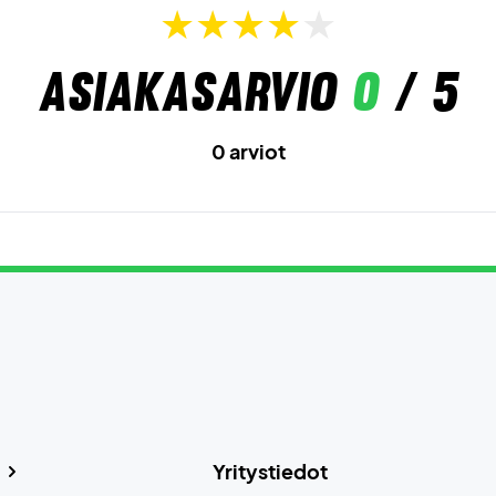
Asiakasarvio
0
/ 5
0 arviot
Yritystiedot