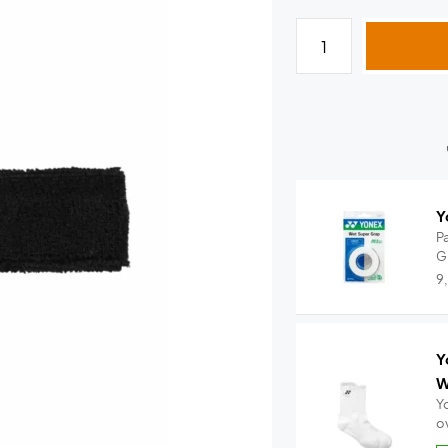
Y
P
G
9
Y
W
Y
ov