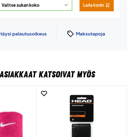
Laita koriin
n
täysi palautusoikeus
Maksutapoja
ASIAKKAAT KATSOIVAT MYÖS