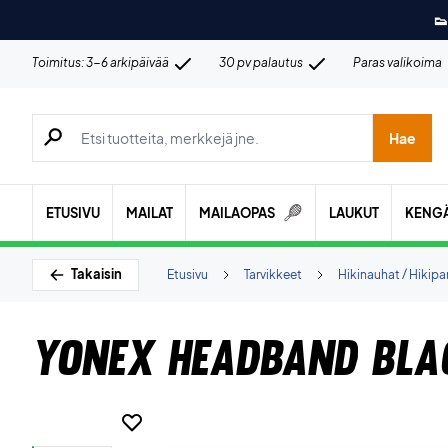
👟
Toimitus: 3-6 arkipäivää
30 pv palautus
Paras valikoima
Hae tuotteita, merkkejä jne.
Hae
ETUSIVU
MAILAT
MAILAOPAS
LAUKUT
KENG
Takaisin
Etusivu
Tarvikkeet
Hikinauhat / Hikip
Yonex Headband Bla