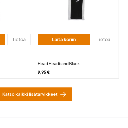
Tietoa
Laita koriin
Tietoa
Head Headband Black
9,95 €
Katso kaikki lisätarvikkeet